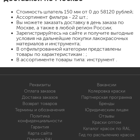
Стоимость
шпатель 150 мм
от 0 до 58120 рублей;
Ассортимент фильтра - 22 шт.;
Вы можете заказать доставку в день заказа по
Москве, а также в любой регион России;
Зарегистрируйтесь на сайте и получите выгодные
условия на дальнейшие покупки лакокрасочных
материалов и инструмента;
В отфильтрованной категории представлены
товары по характеристикам : ;
В ассортименте товары типа: инструмент .
Реквизиты
Вакансии
Оплата заказов
Колеровка краски
Доставка заказов
Партнерская программа
Возврат товаров
Бренды
Термины и обозначения
Юридическим лицам
Политика
Отзывы
конфиденциальности
Краски оптом
Гарантия
Каталог красок по RAL
Карта сайта
Гид по распылению красок
Палитра RAL