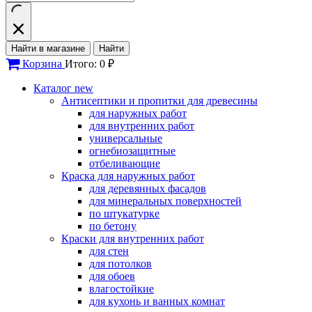
Найти в магазине
Найти
Корзина
Итого: 0 ₽
Каталог
new
Антисептики и пропитки для древесины
для наружных работ
для внутренних работ
универсальные
огнебиозащитные
отбеливающие
Краска для наружных работ
для деревянных фасадов
для минеральных поверхностей
по штукатурке
по бетону
Краски для внутренних работ
для стен
для потолков
для обоев
влагостойкие
для кухонь и ванных комнат