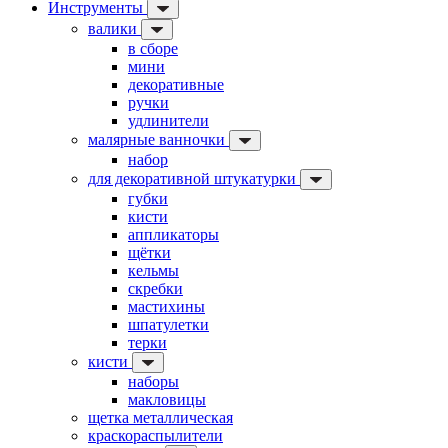
Инструменты
валики
в сборе
мини
декоративные
ручки
удлинители
малярные ванночки
набор
для декоративной штукатурки
губки
кисти
аппликаторы
щётки
кельмы
скребки
мастихины
шпатулетки
терки
кисти
наборы
макловицы
щетка металлическая
краскораспылители