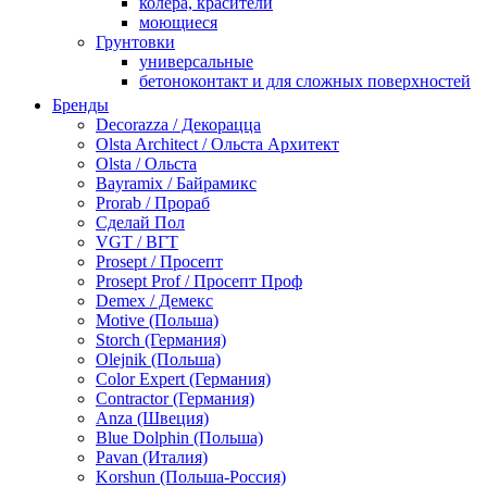
колера, красители
моющиеся
Грунтовки
универсальные
бетоноконтакт и для сложных поверхностей
для древесины
Бренды
по металлу
Decorazza / Декорацца
антикорозийные
Olsta Architect / Ольста Архитект
под декоративные штукатурки
Olsta / Ольста
для гипсокартона
Bayramix / Байрамикс
под штукатурку
Prorab / Прораб
Герметик
Сделай Пол
акриловые
VGT / ВГТ
силиконовые универсальные, нейтральные
Prosept / Просепт
силиконовые санитарные (антигрибковые)
Prosept Prof / Просепт Проф
шовные для срубов
Demex / Демекс
для кровли
Motive (Польша)
для каминов
Storch (Германия)
полиуретановые
Olejnik (Польша)
Декоративные штукатурки и краски
Color Expert (Германия)
краски для декора, патина
Contractor (Германия)
мокрый шелк
Anza (Швеция)
венецианские (эффект мрамора)
Blue Dolphin (Польша)
песок (эффект песчаных вихрей)
Pavan (Италия)
декоративная шпаклевка
Korshun (Польша-Россия)