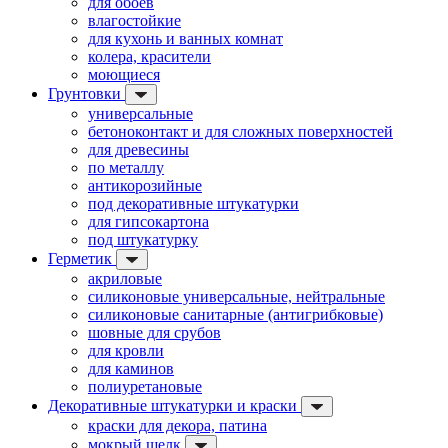
для обоев
влагостойкие
для кухонь и ванных комнат
колера, красители
моющиеся
Грунтовки
универсальные
бетоноконтакт и для сложных поверхностей
для древесины
по металлу
антикорозийные
под декоративные штукатурки
для гипсокартона
под штукатурку
Герметик
акриловые
силиконовые универсальные, нейтральные
силиконовые санитарные (антигрибковые)
шовные для срубов
для кровли
для каминов
полиуретановые
Декоративные штукатурки и краски
краски для декора, патина
мокрый шелк