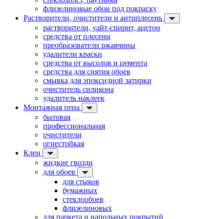
флизелиновые обои под покраску
Растворители, очистители и антиплесень
растворители, уайт-спирит, ацетон
средства от плесени
преобразователи ржавчины
удалители краски
средства от высолов и цемента
средства для снятия обоев
смывка для эпоксидной затирки
очиститель силикона
удалитель наклеек
Монтажная пена
бытовая
профессиональная
очистители
огнестойкая
Клеи
жидкие гвозди
для обоев
для стыков
бумажных
стеклообоев
флизелиновых
для паркета и напольных покрытий