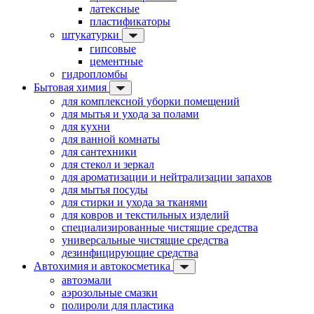
латексные
пластификаторы
штукатурки
гипсовые
цементные
гидропломбы
Бытовая химия
для комплексной уборки помещений
для мытья и ухода за полами
для кухни
для ванной комнаты
для сантехники
для стекол и зеркал
для ароматизации и нейтрализации запахов
для мытья посуды
для стирки и ухода за тканями
для ковров и текстильных изделий
специализированные чистящие средства
универсальные чистящие средства
дезинфицирующие средства
Автохимия и автокосметика
автоэмали
аэрозольные смазки
полироли для пластика