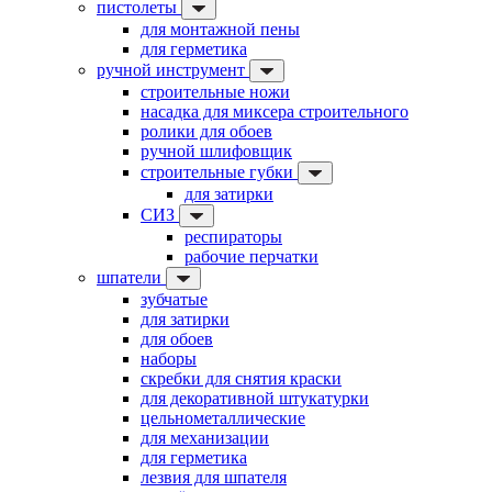
пистолеты
для монтажной пены
для герметика
ручной инструмент
строительные ножи
насадка для миксера строительного
ролики для обоев
ручной шлифовщик
строительные губки
для затирки
СИЗ
респираторы
рабочие перчатки
шпатели
зубчатые
для затирки
для обоев
наборы
скребки для снятия краски
для декоративной штукатурки
цельнометаллические
для механизации
для герметика
лезвия для шпателя