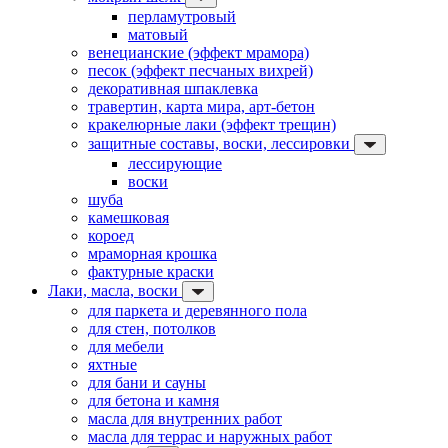
перламутровый
матовый
венецианские (эффект мрамора)
песок (эффект песчаных вихрей)
декоративная шпаклевка
травертин, карта мира, арт-бетон
кракелюрные лаки (эффект трещин)
защитные составы, воски, лессировки
лессирующие
воски
шуба
камешковая
короед
мраморная крошка
фактурные краски
Лаки, масла, воски
для паркета и деревянного пола
для стен, потолков
для мебели
яхтные
для бани и сауны
для бетона и камня
масла для внутренних работ
масла для террас и наружных работ