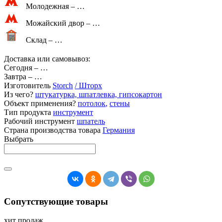
Молодежная –
…
Можайский двор –
…
Склад –
…
Доставка или самовывоз:
Сегодня
–
…
Завтра
–
…
Изготовитель
Storch
/ Шторх
Из чего?
штукатурка, шпатлевка, гипсокартон
Объект применения?
потолок
,
стены
Тип продукта
инструмент
Рабочий инструмент
шпатель
Страна производства товара
Германия
Выбрать
Сопутствующие товары
хит продаж