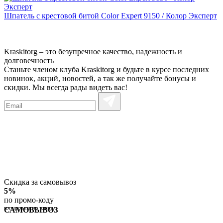
Шпатель с крестовой битой Color Expert 9150 / Колор Эксперт
Kraskitorg – это безупречное качество,
надежность и
долговечность
Станьте членом клуба Kraskitorg и будьте в курсе последних
новинок, акций, новостей, а так же получайте бонусы и
скидки. Мы всегда рады видеть вас!
Скидка за самовывоз
5%
по промо-коду
копировать по клику
САМОВЫВОЗ