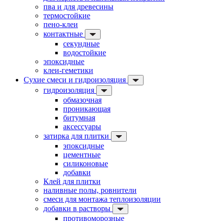
пва и для древесины
термостойкие
пено-клеи
контактные
секундные
водостойкие
эпоксидные
клеи-геметики
Сухие смеси и гидроизоляция
гидроизоляция
обмазочная
проникающая
битумная
аксессуары
затирка для плитки
эпоксидные
цементные
силиконовые
добавки
Клей для плитки
наливные полы, ровнители
смеси для монтажа теплоизоляции
добавки в растворы
противоморозные