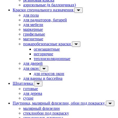
резиновая краска
аэрозольные (в баллончиках)
Краски специального назначения
для пола
для радиаторов, батарей
для мебели
маркерные
грифельные
магнитные
пожаробезопасные краски
огнезащитные
негорючие
теплоизоляционные
для дверей
для окон
для откосов окон
для ванны и бассейна
Шпатлевка
готовые
для дерева
сухие
Паутинка, малярный флизелин, обои под покраску
малярный флизелин
стеклообои под покраску
стеклохолст, паутинка