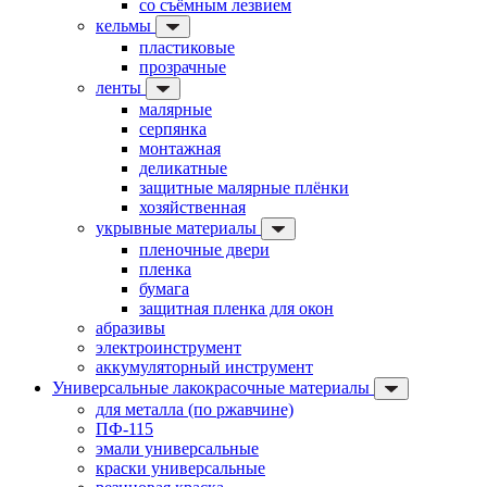
со съёмным лезвием
кельмы
пластиковые
прозрачные
ленты
малярные
серпянка
монтажная
деликатные
защитные малярные плёнки
хозяйственная
укрывные материалы
пленочные двери
пленка
бумага
защитная пленка для окон
абразивы
электроинструмент
аккумуляторный инструмент
Универсальные лакокрасочные материалы
для металла (по ржавчине)
ПФ-115
эмали универсальные
краски универсальные