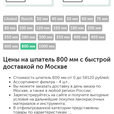
Litokol
Storch
30 мм
40 мм
50 мм
60 мм
75 мм
80 мм
100 мм
120 мм
150 мм
180 мм
200 мм
250 мм
280 мм
300 мм
350 мм
400 мм
450 мм
600 мм
800 мм
1000 мм
Цены на
шпатель 800 мм
с быстрой
доставкой по Москве
Стоимость
шпатель 800 мм
от 0 до 58120 рублей;
Ассортимент фильтра - 4 шт.;
Вы можете заказать доставку в день заказа по
Москве, а также в любой регион России;
Зарегистрируйтесь на сайте и получите выгодные
условия на дальнейшие покупки лакокрасочных
материалов и инструмента;
В отфильтрованной категории представлены
товары по характеристикам : ;