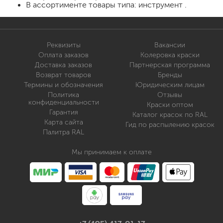
В ассортименте товары типа: инструмент .
Реквизиты
Вакансии
Оплата заказов
Колеровка краски
Доставка заказов
Партнерская программа
Возврат товаров
Бренды
Термины и обозначения
Юридическим лицам
Политика
Отзывы
конфиденциальности
Краски оптом
Гарантия
Каталог красок по RAL
Карта сайта
Гид по распылению красок
Палитра RAL
Мы принимаем к оплате