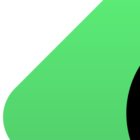
для стекол и зеркал
для ароматизации и нейтрализации запахов
для мытья посуды
для стирки и ухода за тканями
для ковров и текстильных изделий
специализированные чистящие средства
универсальные чистящие средства
дезинфицирующие средства
Автохимия и автокосметика
автоэмали
аэрозольные смазки
полироли для пластика
очистители салона
очистители двигателя
очистители тормозов
Материалы для зимних работ
краски для штукатурки
эмали для металла
грунтовки
пропитки для древесины
противогололедный реагент
пены и клеи
Новинки