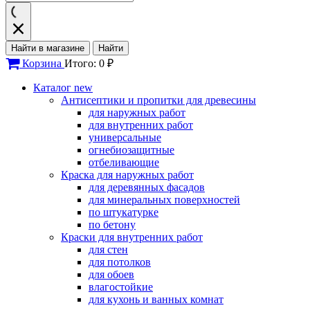
Найти в магазине
Найти
Корзина
Итого: 0 ₽
Каталог
new
Антисептики и пропитки для древесины
для наружных работ
для внутренних работ
универсальные
огнебиозащитные
отбеливающие
Краска для наружных работ
для деревянных фасадов
для минеральных поверхностей
по штукатурке
по бетону
Краски для внутренних работ
для стен
для потолков
для обоев
влагостойкие
для кухонь и ванных комнат