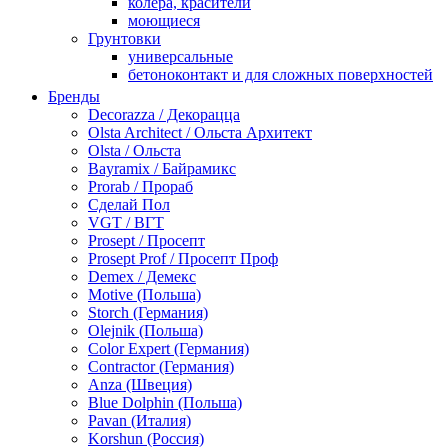
колера, красители
моющиеся
Грунтовки
универсальные
бетоноконтакт и для сложных поверхностей
для древесины
Бренды
по металлу
Decorazza / Декорацца
антикорозийные
Olsta Architect / Ольста Архитект
под декоративные штукатурки
Olsta / Ольста
для гипсокартона
Bayramix / Байрамикс
под штукатурку
Prorab / Прораб
Герметик
Сделай Пол
акриловые
VGT / ВГТ
силиконовые универсальные, нейтральные
Prosept / Просепт
силиконовые санитарные (антигрибковые)
Prosept Prof / Просепт Проф
шовные для срубов
Demex / Демекс
для кровли
Motive (Польша)
для каминов
Storch (Германия)
полиуретановые
Olejnik (Польша)
Декоративные штукатурки и краски
Color Expert (Германия)
краски для декора, патина
Contractor (Германия)
мокрый шелк
Anza (Швеция)
венецианские (эффект мрамора)
Blue Dolphin (Польша)
песок (эффект песчаных вихрей)
Pavan (Италия)
декоративная шпаклевка
Korshun (Россия)