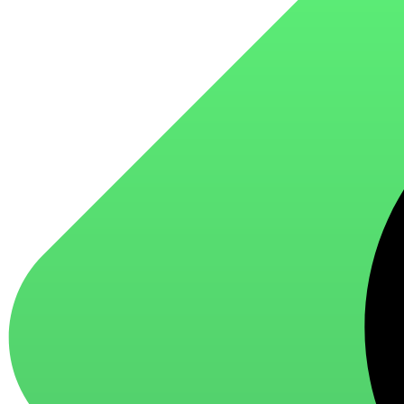
для стекол и зеркал
для ароматизации и нейтрализации запахов
для мытья посуды
для стирки и ухода за тканями
для ковров и текстильных изделий
специализированные чистящие средства
универсальные чистящие средства
дезинфицирующие средства
Автохимия и автокосметика
автоэмали
аэрозольные смазки
полироли для пластика
очистители салона
очистители двигателя
очистители тормозов
Материалы для зимних работ
краски для штукатурки
эмали для металла
грунтовки
пропитки для древесины
противогололедный реагент
пены и клеи
Новинки