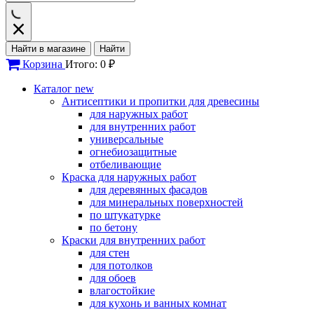
Найти в магазине
Найти
Корзина
Итого: 0 ₽
Каталог
new
Антисептики и пропитки для древесины
для наружных работ
для внутренних работ
универсальные
огнебиозащитные
отбеливающие
Краска для наружных работ
для деревянных фасадов
для минеральных поверхностей
по штукатурке
по бетону
Краски для внутренних работ
для стен
для потолков
для обоев
влагостойкие
для кухонь и ванных комнат