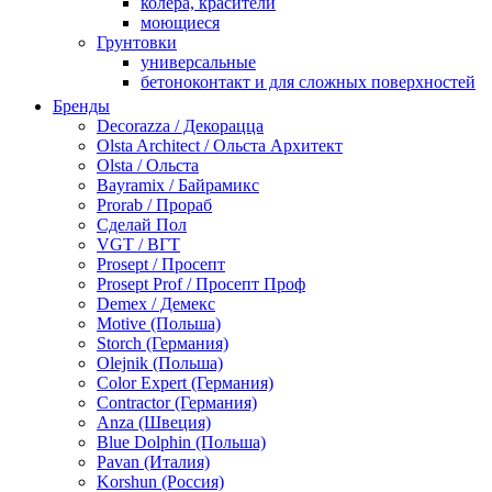
колера, красители
моющиеся
Грунтовки
универсальные
бетоноконтакт и для сложных поверхностей
для древесины
Бренды
по металлу
Decorazza / Декорацца
антикорозийные
Olsta Architect / Ольста Архитект
под декоративные штукатурки
Olsta / Ольста
для гипсокартона
Bayramix / Байрамикс
под штукатурку
Prorab / Прораб
Герметик
Сделай Пол
акриловые
VGT / ВГТ
силиконовые универсальные, нейтральные
Prosept / Просепт
силиконовые санитарные (антигрибковые)
Prosept Prof / Просепт Проф
шовные для срубов
Demex / Демекс
для кровли
Motive (Польша)
для каминов
Storch (Германия)
полиуретановые
Olejnik (Польша)
Декоративные штукатурки и краски
Color Expert (Германия)
краски для декора, патина
Contractor (Германия)
мокрый шелк
Anza (Швеция)
венецианские (эффект мрамора)
Blue Dolphin (Польша)
песок (эффект песчаных вихрей)
Pavan (Италия)
декоративная шпаклевка
Korshun (Россия)