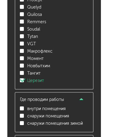
гидропломбы
Quelyd
Quilosa
Remmers
Soudal
Tytan
VGT
Макрофлекс
краски для штукатурки
Момент
эмали для металла
Новбытхим
грунтовки
пропитки для древесины
Тангит
противогололедный реа
Церезит
пены и клеи
Где проводим работы
внутри помещения
снаружи помещения
снаружи помещения зимой