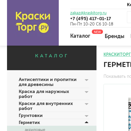
К
zakaz@kraskitorg.ru
+7 (495) 417-01-17
Пн-Пт 10-20 Сб 10-18
NEW
Каталог
Бренды
КРАСКИТОРГ
КАТАЛОГ
ГЕРМЕТ
для наружных работ
для внутренних работ
Показывать п
Антисептики и пропитки
универсальные
для древесины
огнебиозащитные
Краска для наружных
отбеливающие
работ
Краски для внутренних
работ
Грунтовки
универсальные
Герметик
бетоноконтакт и для сл
акриловые
для древесины