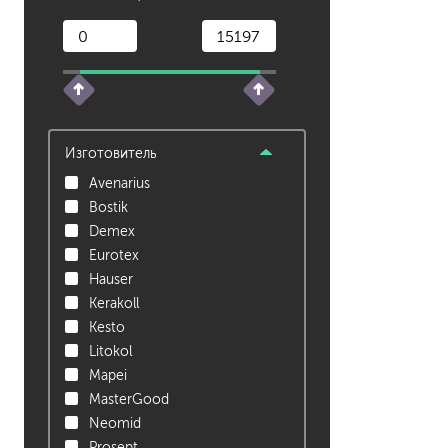
растворители, уайт-спир
средства от плесени
преобразователи ржавчи
удалители краски
средства от высолов и 
Изготовитель
средства для снятия обо
Avenarius
смывка для эпоксидной 
Bostik
очиститель силикона
Demex
удалитель наклеек
Eurotex
Hauser
гидроизоляция
Kerakoll
затирка для плитки
Kesto
Клей для плитки
Litokol
наливные полы, ровните
Mapei
смеси для монтажа тепл
MasterGood
добавки в растворы
Neomid
штукатурки
Prosept