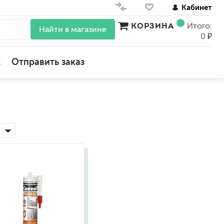
Кабинет
КОРЗИНА
Итого:
Найти в магазине
0 ₽
X
Отправить заказ
для стен
для потолков
для обоев
влагостойкие
для кухонь и ванных комнат
колера, красители
моющиеся
краски для декора, патина
ные
мокрый шелк
е)
венецианские (эффект мрамора)