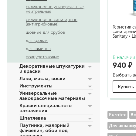
по металлу
силиконовые универсальные,
нейтральные
антикорозийные
силиконовые санитарные
под декоративные штука
(антигрибковые)
Герметик с
для гипсокартона
санитарный 
шовные для срубов
под штукатурку
Sanitary / 
для кровли
для каминов
В наличии
полиуретановые
940 ₽
Декоративные штукатурки
и краски
Выбрать в
Лаки, масла, воски
Инструменты
Купить
для паркета и деревянно
Универсальные
для стен, потолков
лакокрасочные материалы
для мебели
Краски специального
яхтные
назначения
Eurotex
Bo
для бани и сауны
Шпатлевка
для бетона и камня
Паутинка, малярный
Для аквари
масла для внутренних ра
флизелин, обои под
масла для террас и нару
покраску