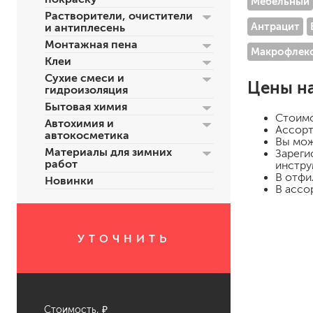
Мебельный
Растворители, очистители
Антрацит
и антиплесень
Монтажная пена
Макрофлек
Клеи
Сухие смеси и
Цены н
гидроизоляция
Бытовая химия
Стоим
Автохимия и
Ассорт
автокосметика
Вы мож
для пола
Материалы для зимних
Зареги
работ
инстру
для радиаторов, батарей
В отфи
Новинки
для мебели
В ассо
маркерные
грифельные
магнитные
УТОЧНИТЬ
пожаробезопасные крас
для дверей
для окон
для ванны и бассейна
Стоимость, ₽