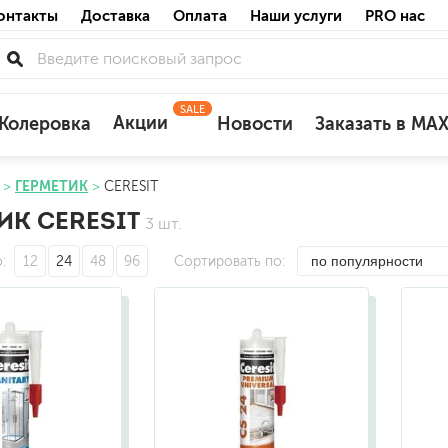
онтакты
Доставка
Оплата
Наши услуги
PRO нас
SALE
Акции
Колеровка
Новости
Заказать в MA
ГЕРМЕТИК
CERESIT
для деревянных фасадов
ИК CERESIT
3 шт.
для минеральных поверхностей
по штукатурке
о
12
24
48
96
Сортировать по
по бетону
акриловые
ожных поверхностей
силиконовые универсальные, нейтраль
силиконовые санитарные (антигрибковы