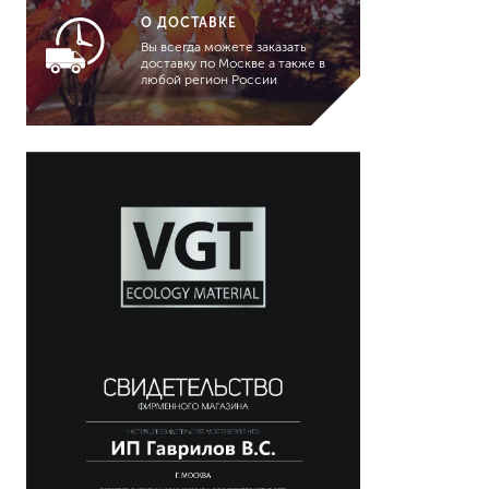
общественное помещение
О ДОСТАВКЕ
окна, двери
Вы всегда можете заказать
печь, камин
доставку по Москве а также в
подвал, лоджия, подземная
любой регион России
парковка
потолок
пол, лестница
прачечные / химчистки
профили, декоративные
детали
сантехника
стены
столешница, разделочная
доска, деревянная посуда
терраса
трубы, радиаторы
отопления