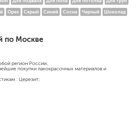
кон
Для подвала
Для пола
Для потолка
Для труб
й
Орех
Серый
Синий
Сосна
Черный
Шоколад
й по Москве
любой регион России;
ьнейшие покупки лакокрасочных материалов и
малярный флизелин
тикам : Церезит;
стеклообои под покраску
стеклохолст, паутинка
флизелиновые обои под покраску