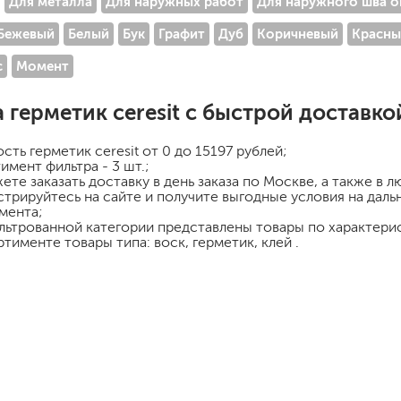
Для металла
Для наружных работ
Для наружного шва о
шпатели
Бежевый
Белый
Бук
Графит
Дуб
Коричневый
Красны
кельмы
ленты
с
Момент
укрывные материалы
абразивы
а
герметик ceresit
с быстрой доставко
электроинструмент
аккумуляторный инструмент
ость
герметик ceresit
от 0 до 15197 рублей;
имент фильтра - 3 шт.;
ете заказать доставку в день заказа по Москве, а также в 
готовые
стрируйтесь на сайте и получите выгодные условия на дал
мента;
для дерева
льтрованной категории представлены товары по характерис
сухие
ртименте товары типа: воск, герметик, клей .
ки