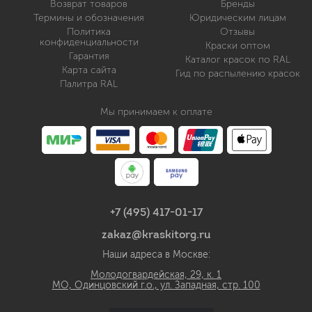
Возврат товаров
Бренды
Термины и обозначения
Юридическим лицам
Политика
Отзывы
конфиденциальности
Краски оптом
Гарантия
Каталог красок по RAL
Карта сайта
Гид по распылению красок
Палитра RAL
Мы принимаем к оплате
+7 (495) 417-01-17
zakaz@kraskitorg.ru
Наши адреса в Москве:
Молодогвардейская, 29, к. 1
МО, Одинцовский г.о., ул. Западная, стр. 100