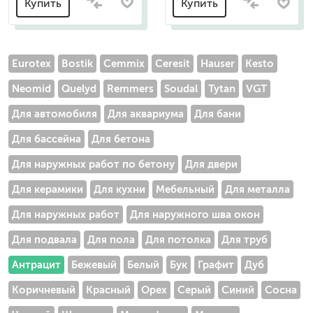
Купить
Купить
Eurotex
Bostik
Cemmix
Ceresit
Hauser
Kesto
Neomid
Quelyd
Remmers
Soudal
Tytan
VGT
Для автомобиля
Для аквариума
Для бани
Для бассейна
Для бетона
Для наружных работ по бетону
Для двери
Для керамики
Для кухни
Мебельный
Для металла
Для наружных работ
Для наружного шва окон
Для подвала
Для пола
Для потолка
Для труб
Антрацит
Бежевый
Белый
Бук
Графит
Дуб
Коричневый
Красный
Орех
Серый
Синий
Сосна