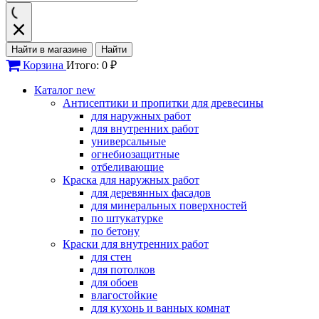
Найти в магазине
Найти
Корзина
Итого: 0 ₽
Каталог
new
Антисептики и пропитки для древесины
для наружных работ
для внутренних работ
универсальные
огнебиозащитные
отбеливающие
Краска для наружных работ
для деревянных фасадов
для минеральных поверхностей
по штукатурке
по бетону
Краски для внутренних работ
для стен
для потолков
для обоев
влагостойкие
для кухонь и ванных комнат