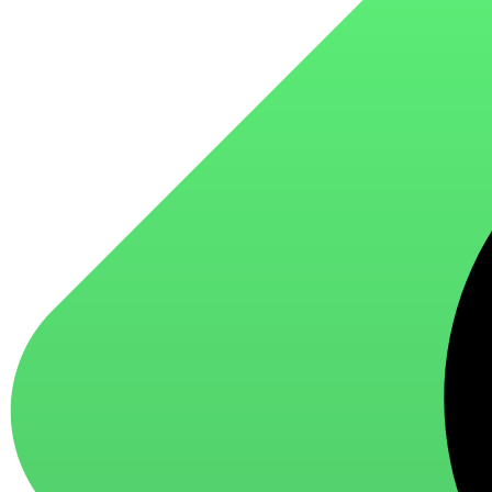
для стекол и зеркал
для ароматизации и нейтрализации запахов
для мытья посуды
для стирки и ухода за тканями
для ковров и текстильных изделий
специализированные чистящие средства
универсальные чистящие средства
дезинфицирующие средства
Автохимия и автокосметика
автоэмали
аэрозольные смазки
полироли для пластика
очистители салона
очистители двигателя
очистители тормозов
Материалы для зимних работ
краски для штукатурки
эмали для металла
грунтовки
пропитки для древесины
противогололедный реагент
пены и клеи
Новинки