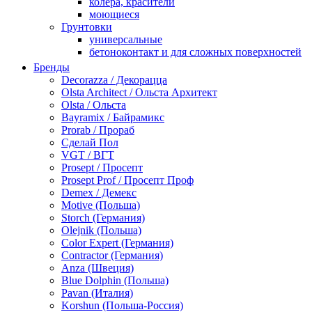
колера, красители
моющиеся
Грунтовки
универсальные
бетоноконтакт и для сложных поверхностей
для древесины
Бренды
по металлу
Decorazza / Декорацца
антикорозийные
Olsta Architect / Ольста Архитект
под декоративные штукатурки
Olsta / Ольста
для гипсокартона
Bayramix / Байрамикс
под штукатурку
Prorab / Прораб
Герметик
Сделай Пол
акриловые
VGT / ВГТ
силиконовые универсальные, нейтральные
Prosept / Просепт
силиконовые санитарные (антигрибковые)
Prosept Prof / Просепт Проф
шовные для срубов
Demex / Демекс
для кровли
Motive (Польша)
для каминов
Storch (Германия)
полиуретановые
Olejnik (Польша)
Декоративные штукатурки и краски
Color Expert (Германия)
краски для декора, патина
Contractor (Германия)
мокрый шелк
Anza (Швеция)
венецианские (эффект мрамора)
Blue Dolphin (Польша)
песок (эффект песчаных вихрей)
Pavan (Италия)
декоративная шпаклевка
Korshun (Польша-Россия)