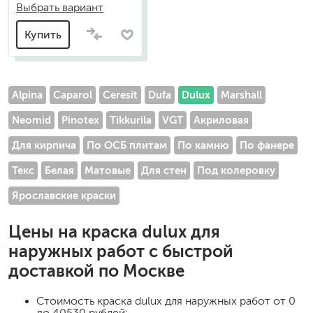
Выбрать вариант
Купить
Alpina
Caparol
Ceresit
Dufa
Dulux
Marshall
Neomid
Pinotex
Tikkurila
VGT
Акриловая
Для кирпича
По ОСБ плитам
По камню
По фанере
Текс
Белая
Матовые
Для стен
Под колеровку
Ярославские краски
Цены на
краска dulux для
наружных работ
с быстрой
доставкой по Москве
Стоимость
краска dulux для наружных работ
от 0
до 40530 рублей;