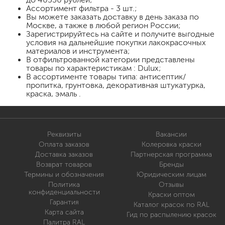
Ассортимент фильтра - 3 шт.;
Вы можете заказать доставку в день заказа по
Москве, а также в любой регион России;
Зарегистрируйтесь на сайте и получите выгодные
условия на дальнейшие покупки лакокрасочных
материалов и инструмента;
В отфильтрованной категории представлены
товары по характеристикам : Dulux;
В ассортименте товары типа: антисептик/
пропитка, грунтовка, декоративная штукатурка,
краска, эмаль .
Реквизиты
Вакансии
Оплата заказов
Колеровка краски
Доставка заказов
Партнерская программа
Возврат товаров
Бренды
Термины и обозначения
Юридическим лицам
Политика
Отзывы
конфиденциальности
Краски оптом
Гарантия
Каталог красок по RAL
Карта сайта
Гид по распылению красок
Палитра RAL