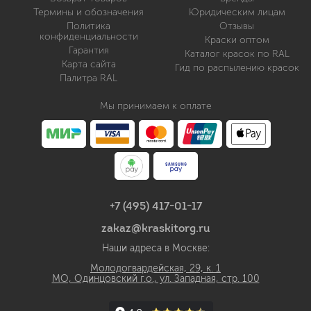
Термины и обозначения
Юридическим лицам
Политика
Отзывы
конфиденциальности
Краски оптом
Гарантия
Каталог красок по RAL
Карта сайта
Гид по распылению красок
Палитра RAL
Мы принимаем к оплате
+7 (495) 417-01-17
zakaz@kraskitorg.ru
Наши адреса в Москве:
Молодогвардейская, 29, к. 1
МО, Одинцовский г.о., ул. Западная, стр. 100