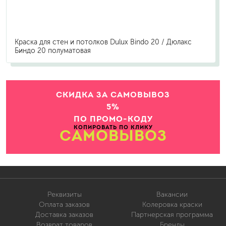
Краска для стен и потолков Dulux Bindo 20 / Дюлакс
Биндо 20 полуматовая
СКИДКА ЗА САМОВЫВОЗ
5%
ПО ПРОМО-КОДУ
КОПИРОВАТЬ ПО КЛИКУ
САМОВЫВОЗ
Реквизиты
Вакансии
Оплата заказов
Колеровка краски
Доставка заказов
Партнерская программа
Возврат товаров
Бренды