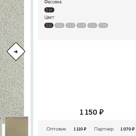
Фасовка:
шовные для срубов
1 кг
для кровли
Цвет:
турки
для каминов
511
512
513
514
515
516
полиуретановые
го пола
валики
малярные ванночки
для декоративной штукатурки
кисти
1 150 ₽
щетка металлическая
краскораспылители
бот
пистолеты
Оптовик
1 110 ₽
Партнер
1 070 ₽
жных работ
ручной инструмент