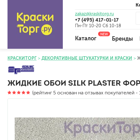
К
zakaz@kraskitorg.ru
+7 (495) 417-01-17
Пн-Пт 10-20 Сб 10-18
NEW
Каталог
Бренды
КРАСКИТОРГ
ДЕКОРАТИВНЫЕ ШТУКАТУРКИ И КРАСКИ
Ж
для наружных работ
для внутренних работ
ЖИДКИЕ ОБОИ SILK PLASTER ФОР
универсальные
(рейтинг 5 основан на отзывах покупателей - 1
огнебиозащитные
отбеливающие
универсальные
бетоноконтакт и для сл
для древесины