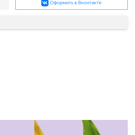
Оформить в Вконтакте
малярный флизелин
стеклообои под покраску
стеклохолст, паутинка
флизелиновые обои под покраску