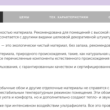
для мытья посуды
для стирки и ухода за тканями
для ковров и текстильных изделий
ЦЕНЫ
ТЕХ. ХАРАКТЕРИСТИКИ
специализированные чистящие средств
универсальные чистящие средства
дезинфицирующие средства
костью материала. Рекомендована для помещений с высокой
сочетается с другими видами шелковой декоративной штукату
, — это экологически чистый материал, без запаха, рекоменд
териала, природного происхождения, такие, как натуральная
 Все перечисленные компоненты естественного происхождения
гент
ьзования, с гарантированным качеством и сертифицированный
е обычные обои и другие отделочные материалы не справятся 
нестабильным температурным режимом помещения. Эти обои о
 уюта и комфорта, но и дополнительно создают тепло- и зву
же при интенсивном воздействии ультрафиолета. Все это про