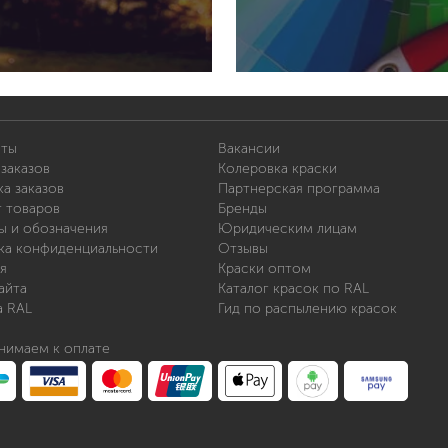
иты
Вакансии
заказов
Колеровка краски
а заказов
Партнерская программа
т товаров
Бренды
ы и обозначения
Юридическим лицам
ка конфиденциальности
Отзывы
я
Краски оптом
айта
Каталог красок по RAL
а RAL
Гид по распылению красок
нимаем к оплате