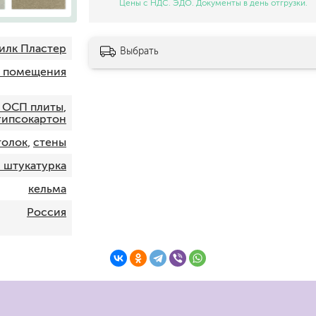
Цены с НДС. ЭДО. Документы в день отгрузки.
шпатели
кельмы
ленты
Силк Пластер
Выбрать
укрывные материалы
и помещения
абразивы
электроинструмент
 ОСП плиты
,
аккумуляторный инструмент
 гипсокартон
толок
,
стены
готовые
 штукатурка
для дерева
сухие
кельма
Россия
ки