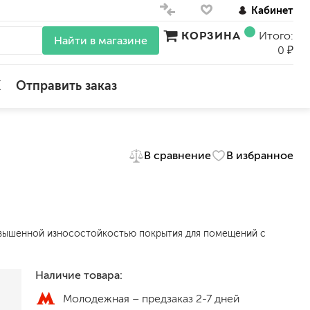
Кабинет
КОРЗИНА
Итого:
Найти в магазине
0 ₽
X
Отправить заказ
для стен
В сравнение
В избранное
для потолков
для обоев
влагостойкие
для кухонь и ванных комнат
колера, красители
овышенной износостойкостью покрытия для помещений с
моющиеся
Наличие товара:
краски для декора, патина
ные
мокрый шелк
Молодежная –
предзаказ 2-7 дней
е)
венецианские (эффект мрамора)