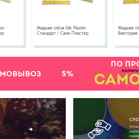
ter
Жидкие обои Silk Plaster
Жидкие обо
ер
Стандарт / Силк Пластер
Виктория 
ПО ПР
КОПИРО
АМОВЫВОЗ
5%
САМ
СПО
Оплат
 -
нали
юрид