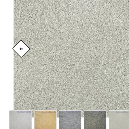
по металлу
антикорозийные
под декоративные штука
для гипсокартона
под штукатурку
для паркета и деревянно
для стен, потолков
для мебели
яхтные
для бани и сауны
для бетона и камня
масла для внутренних ра
масла для террас и нару