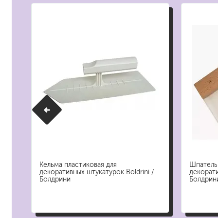
растворители, уайт-спир
средства от плесени
преобразователи ржавчи
удалители краски
средства от высолов и 
средства для снятия обо
смывка для эпоксидной 
очиститель силикона
удалитель наклеек
гидроизоляция
затирка для плитки
Клей для плитки
/
Кельма пластиковая для
Шпатель
декоративных штукатурок Boldrini /
декорати
наливные полы, ровните
Болдрини
Болдрин
смеси для монтажа тепл
добавки в растворы
штукатурки