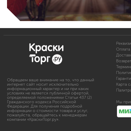
Реквиз
Оплата 
Доставк
Возвра
Термин
Полити
Гаранти
Обращаем ваше внимание на то, что данный
интернет сайт носит исключительно
Карта с
информационный характер и ни при каких
Палитр
условиях не является публичной офертой,
определяемой положениями Статьи 437 (2)
Гражданского кодекса Российской
Мы при
Федерации. Для получения подробной
информации о стоимости товара и услуг,
пожалуйста, обращайтесь к менеджерам
компании «КраскиТорг.ру».