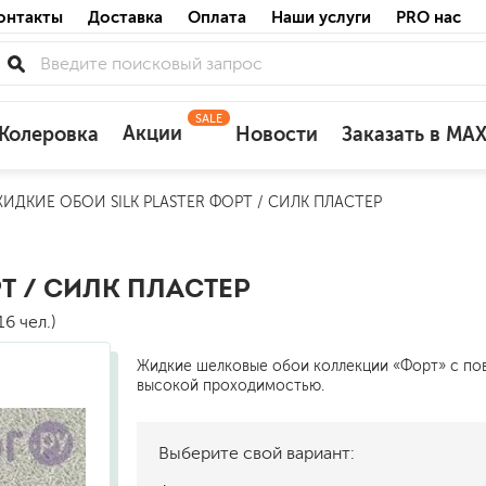
онтакты
Доставка
Оплата
Наши услуги
PRO нас
SALE
Акции
Колеровка
Новости
Заказать в MA
ИДКИЕ ОБОИ SILK PLASTER ФОРТ / СИЛК ПЛАСТЕР
для деревянных фасадов
для минеральных поверхностей
по штукатурке
Т / СИЛК ПЛАСТЕР
по бетону
6 чел.)
Жидкие шелковые обои коллекции «Форт» с п
высокой проходимостью.
акриловые
Выберите свой вариант:
ожных поверхностей
силиконовые универсальные, нейтраль
силиконовые санитарные (антигрибковы