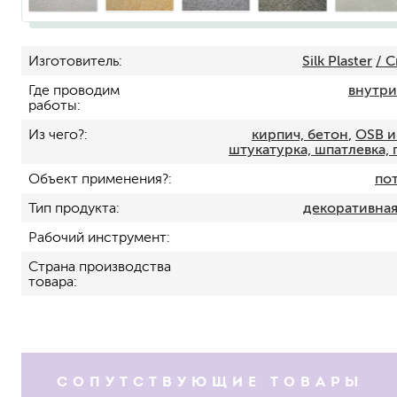
Изготовитель
Silk Plaster
/ 
Где проводим
внутр
работы
Из чего?
кирпич, бетон
,
OSB и
штукатурка, шпатлевка,
Объект применения?
по
для пола
Тип продукта
декоративная
для радиаторов, батарей
для мебели
Рабочий инструмент
маркерные
Страна производства
грифельные
товара
магнитные
пожаробезопасные крас
для дверей
для окон
для ванны и бассейна
СОПУТСТВУЮЩИЕ ТОВАРЫ