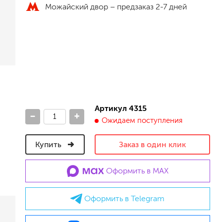
Можайский двор –
предзаказ 2-7 дней
песок (эффект песчаных вихрей)
декоративная шпаклевка
травертин, карта мира, арт-бетон
кракелюрные лаки (эффект трещин)
защитные составы, воски, лессировки
шуба
камешковая
короед
мраморная крошка
Артикул 4315
-
+
фактурные краски
Ожидаем поступления
Купить
Заказ в один клик
для металла (по ржавчине)
ПФ-115
Оформить в MAX
эмали универсальные
краски универсальные
резиновая краска
Оформить в Telegram
аэрозольные (в баллончиках)