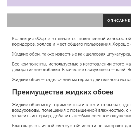
гидропломбы
ОПИСАНИЕ
Коллекция «Форт» -отличается повышенной износостой
коридоров, холлов и мест общего пользования. Хорошо 
краски для штукатурки
Жидкие обои, также известные как шелковая штукатурка
эмали для металла
грунтовки
Все компоненты, используемые в изготовлении этого ма
декоративные добавки. В качестве связующего — клей.
пропитки для древесины
противогололедный реа
Жидкие обои — отделочный материал длительного испол
пены и клеи
Преимущества жидких обоев
Жидкие обои могут применяться и в тех интерьерах, гд
воздуховоды, помещения с повышенной влажностью, с 
украсить интерьер, добавить необыкновенное ощущение
Благодаря отличной светоустойчивости не выгорают да