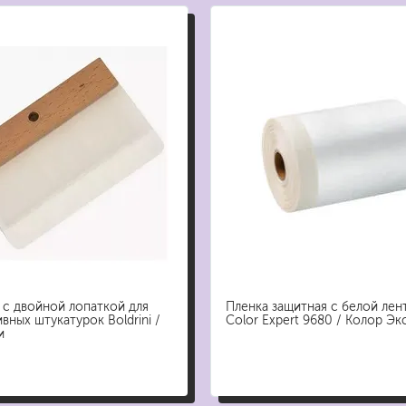
бытовая
ит, ацетон
профессиональная
очистители
ны
огнестойкая
цемента
ев
затирки
для комплексной уборки помещений
для мытья и ухода за полами
для кухни
 с двойной лопаткой для
Пленка защитная с белой лен
вных штукатурок Boldrini /
Color Expert 9680 / Колор Эк
ли
для ванной комнаты
и
оизоляции
для сантехники
для стекол и зеркал
для ароматизации и нейтрализации запа