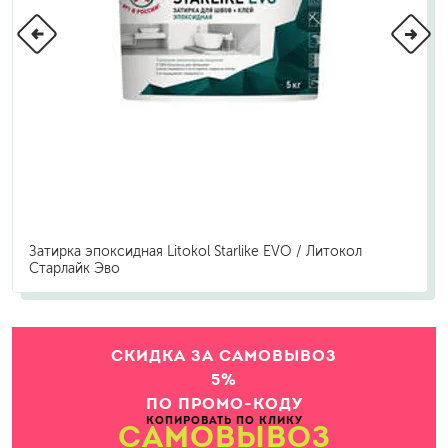
Затирка эпоксидная Litokol Starlike EVO / Литокол
Старлайк Эво
СКИДКА ЗА САМОВЫВОЗ
5%
ПО ПРОМО-КОДУ
КОПИРОВАТЬ ПО КЛИКУ
САМОВЫВОЗ