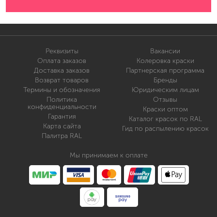
Реквизиты
Вакансии
Оплата заказов
Колеровка краски
Доставка заказов
Партнерская программа
Возврат товаров
Бренды
Термины и обозначения
Юридическим лицам
Политика
Отзывы
конфиденциальности
Краски оптом
Гарантия
Каталог красок по RAL
Карта сайта
Гид по распылению красок
Палитра RAL
Мы принимаем к оплате