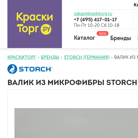
К
zakaz@kraskitorg.ru
+7 (495) 417-01-17
Пн-Пт 10-20 Сб 10-18
NEW
Каталог
Бренды
КРАСКИТОРГ
БРЕНДЫ
STORCH (ГЕРМАНИЯ)
ВАЛИК ИЗ 
для наружных работ
для внутренних работ
ВАЛИК ИЗ МИКРОФИБРЫ STORCH 
универсальные
огнебиозащитные
отбеливающие
универсальные
бетоноконтакт и для сл
для древесины