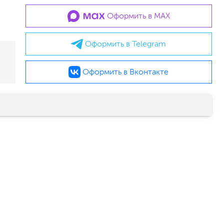
Оформить в MAX
Оформить в Telegram
Оформить в Вконтакте
малярный флизелин
стеклообои под покраску
стеклохолст, паутинка
флизелиновые обои под покраску