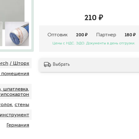
шпатели
кельмы
210 ₽
ленты
укрывные материалы
Оптовик
200 ₽
Партнер
180 ₽
абразивы
электроинструмент
Цены с НДС. ЭДО. Документы в день отгрузки.
аккумуляторный инструмент
orch
/ Шторх
Выбрать
готовые
 помещения
для дерева
сухие
, шпатлевка,
гипсокартон
толок
,
стены
ки
инструмент
Германия