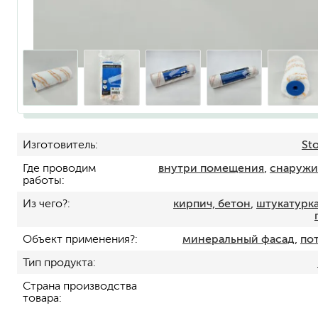
Изготовитель
St
для пола
Где проводим
внутри помещения
,
снаружи
для радиаторов, батарей
работы
для мебели
маркерные
Из чего?
кирпич, бетон
,
штукатурка
грифельные
магнитные
Объект применения?
минеральный фасад
,
по
пожаробезопасные крас
Тип продукта
для дверей
для окон
Страна производства
товара
для ванны и бассейна