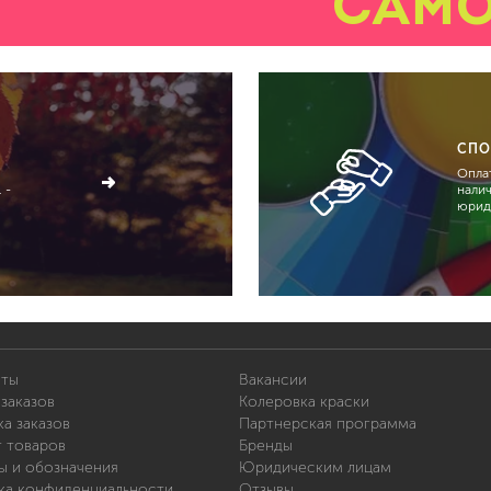
САМ
СПО
Оплат
 -
нали
юрид
иты
Вакансии
заказов
Колеровка краски
а заказов
Партнерская программа
т товаров
Бренды
ы и обозначения
Юридическим лицам
ка конфиденциальности
Отзывы