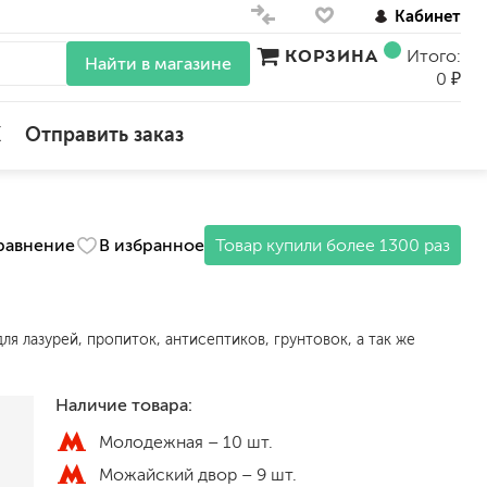
Кабинет
КОРЗИНА
Итого:
Найти в магазине
0 ₽
X
Отправить заказ
для стен
равнение
В избранное
Товар купили более 1300 раз
для потолков
для обоев
влагостойкие
для кухонь и ванных комнат
я лазурей, пропиток, антисептиков, грунтовок, а так же
колера, красители
моющиеся
Наличие товара:
краски для декора, патина
Молодежная –
10 шт.
ные
мокрый шелк
Можайский двор –
9 шт.
е)
венецианские (эффект мрамора)