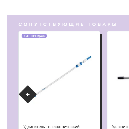
растворители, уайт-спир
средства от плесени
СОПУТСТВУЮЩИЕ ТОВАРЫ
преобразователи ржавчи
удалители краски
ХИТ ПРОДАЖ
средства от высолов и 
средства для снятия обо
смывка для эпоксидной 
очиститель силикона
удалитель наклеек
гидроизоляция
затирка для плитки
Клей для плитки
наливные полы, ровните
смеси для монтажа тепл
добавки в растворы
штукатурки
ll
Удлинитель телескопический
Удлинит