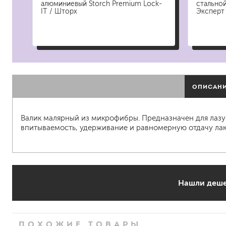
гидропломбы
алюминиевый Storch Premium Lock-
стальной
IT / Шторх
Эксперт
краски для штукатурки
ОПИСАН
эмали для металла
грунтовки
Валик малярный из микрофибры. Предназначен для лазур
пропитки для древесины
впитываемость, удерживание и равномерную отдачу лак
противогололедный реа
пены и клеи
Нашли деше
ПОХОЖИЕ ТОВАРЫ