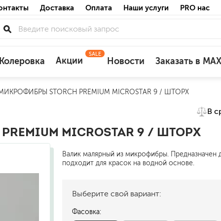
онтакты
Доставка
Оплата
Наши услуги
PRO нас
SALE
Акции
Колеровка
Новости
Заказать в MA
МИКРОФИБРЫ STORCH PREMIUM MICROSTAR 9 / ШТОРХ
для деревянных фасадов
В с
для минеральных поверхностей
по штукатурке
PREMIUM MICROSTAR 9 / ШТОРХ
по бетону
Валик малярный из микрофибры. Предназначен дл
подходит для красок на водной основе.
Выберите свой вариант:
акриловые
ожных поверхностей
силиконовые универсальные, нейтраль
Фасовка:
силиконовые санитарные (антигрибковы