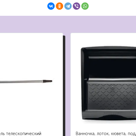
бытовая
ит, ацетон
профессиональная
очистители
ны
огнестойкая
цемента
ев
затирки
для комплексной уборки помещений
для мытья и ухода за полами
для кухни
ли
для ванной комнаты
оизоляции
для сантехники
для стекол и зеркал
для ароматизации и нейтрализации запа
ель телескопический
Ванночка, лоток, кювета, под