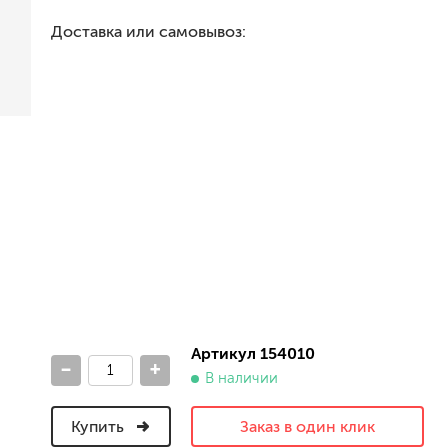
песок (эффект песчаных вихрей)
Доставка или самовывоз:
декоративная шпаклевка
травертин, карта мира, арт-бетон
кракелюрные лаки (эффект трещин)
защитные составы, воски, лессировки
шуба
камешковая
короед
мраморная крошка
фактурные краски
для металла (по ржавчине)
ПФ-115
эмали универсальные
Артикул 154010
-
+
краски универсальные
В наличии
резиновая краска
аэрозольные (в баллончиках)
Купить
Заказ в один клик