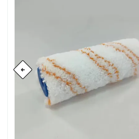
по металлу
антикорозийные
под декоративные штука
для гипсокартона
под штукатурку
для паркета и деревянно
для стен, потолков
для мебели
яхтные
для бани и сауны
для бетона и камня
масла для внутренних ра
масла для террас и нару