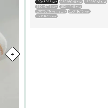
120*30*6 мм
250*60*8 мм
180*60*8 мм
шовные для срубов
250*47*8 мм
180*47*8 мм
для кровли
100*16*6 мм (2шт)
100*16*6 мм
150*16*6 мм
турки
для каминов
полиуретановые
го пола
валики
малярные ванночки
для декоративной штукатурки
кисти
щетка металлическая
краскораспылители
бот
пистолеты
жных работ
ручной инструмент