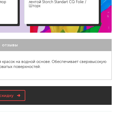
олор
лентой Storch Standart CQ Folie /
маля
Шторх
Foli
а
ОТЗЫВЫ
ля красок на водной основе. Обеспечивает сверхвысокую
ховатых поверхностей.
скидку