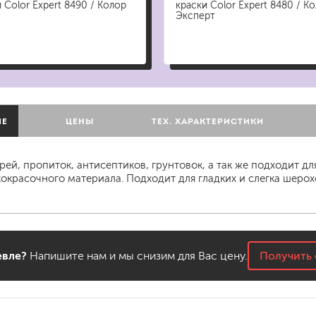
для мытья посуды
 Color Expert 8490 / Колор
краски Color Expert 8480 / К
Эксперт
для стирки и ухода за тканями
для ковров и текстильных изделий
специализированные чистящие средств
универсальные чистящие средства
дезинфицирующие средства
ИЕ
ЦЕНЫ
ТЕХ. ХАРАКТЕРИСТИКИ
ей, пропиток, антисептиков, грунтовок, а так же подходит д
окрасочного материала. Подходит для гладких и слегка шеро
гент
вле?
Напишите нам и мы снизим для Вас цену.
Получить 