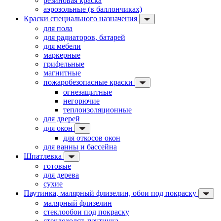
резиновая краска
аэрозольные (в баллончиках)
Краски специального назначения
для пола
для радиаторов, батарей
для мебели
маркерные
грифельные
магнитные
пожаробезопасные краски
огнезащитные
негорючие
теплоизоляционные
для дверей
для окон
для откосов окон
для ванны и бассейна
Шпатлевка
готовые
для дерева
сухие
Паутинка, малярный флизелин, обои под покраску
малярный флизелин
стеклообои под покраску
стеклохолст, паутинка