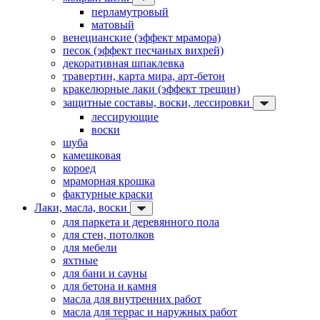
перламутровый
матовый
венецианские (эффект мрамора)
песок (эффект песчаных вихрей)
декоративная шпаклевка
травертин, карта мира, арт-бетон
кракелюрные лаки (эффект трещин)
защитные составы, воски, лессировки
лессирующие
воски
шуба
камешковая
короед
мраморная крошка
фактурные краски
Лаки, масла, воски
для паркета и деревянного пола
для стен, потолков
для мебели
яхтные
для бани и сауны
для бетона и камня
масла для внутренних работ
масла для террас и наружных работ