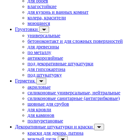
для обоев
влагостойкие
для кухонь и ванных комнат
колера, красители
моющиеся
Грунтовки
универсальные
бетоноконтакт и для сложных поверхностей
для древесины
по металлу
антикорозийные
под декоративные штукатурки
для гипсокартона
под штукатурку
Герметик
акриловые
силиконовые универсальные, нейтральные
силиконовые санитарные (антигрибковые)
шовные для срубов
для кровли
для каминов
полиуретановые
Декоративные штукатурки и краски
краски для декора, патина
мокрый шелк