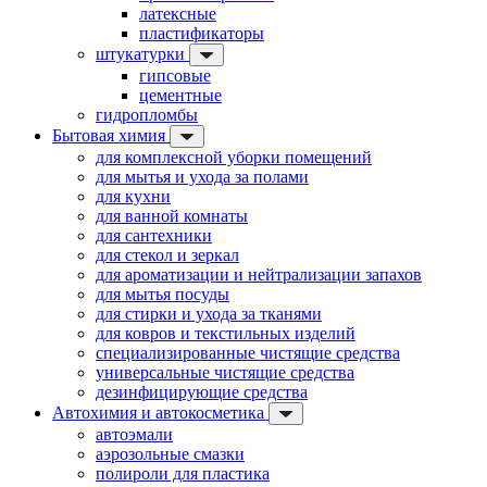
латексные
пластификаторы
штукатурки
гипсовые
цементные
гидропломбы
Бытовая химия
для комплексной уборки помещений
для мытья и ухода за полами
для кухни
для ванной комнаты
для сантехники
для стекол и зеркал
для ароматизации и нейтрализации запахов
для мытья посуды
для стирки и ухода за тканями
для ковров и текстильных изделий
специализированные чистящие средства
универсальные чистящие средства
дезинфицирующие средства
Автохимия и автокосметика
автоэмали
аэрозольные смазки
полироли для пластика