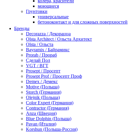
колера, красители
моющиеся
Грунтовки
универсальные
бетоноконтакт и для сложных поверхностей
для древесины
Бренды
по металлу
Decorazza / Декорацца
антикорозийные
Olsta Architect / Ольста Архитект
под декоративные штукатурки
Olsta / Ольста
для гипсокартона
Bayramix / Байрамикс
под штукатурку
Prorab / Прораб
Герметик
Сделай Пол
акриловые
VGT / ВГТ
силиконовые универсальные, нейтральные
Prosept / Просепт
силиконовые санитарные (антигрибковые)
Prosept Prof / Просепт Проф
шовные для срубов
Demex / Демекс
для кровли
Motive (Польша)
для каминов
Storch (Германия)
полиуретановые
Olejnik (Польша)
Декоративные штукатурки и краски
Color Expert (Германия)
краски для декора, патина
Contractor (Германия)
мокрый шелк
Anza (Швеция)
венецианские (эффект мрамора)
Blue Dolphin (Польша)
песок (эффект песчаных вихрей)
Pavan (Италия)
декоративная шпаклевка
Korshun (Польша-Россия)