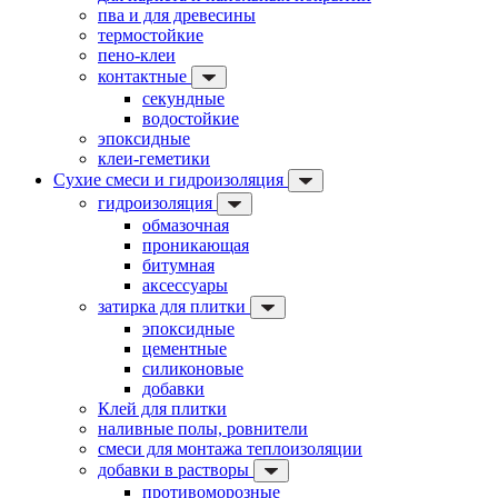
пва и для древесины
термостойкие
пено-клеи
контактные
секундные
водостойкие
эпоксидные
клеи-геметики
Сухие смеси и гидроизоляция
гидроизоляция
обмазочная
проникающая
битумная
аксессуары
затирка для плитки
эпоксидные
цементные
силиконовые
добавки
Клей для плитки
наливные полы, ровнители
смеси для монтажа теплоизоляции
добавки в растворы
противоморозные