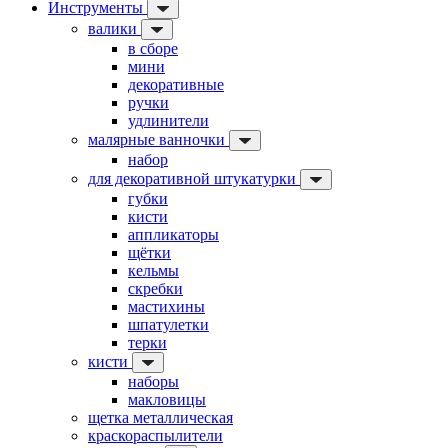
Инструменты
валики
в сборе
мини
декоративные
ручки
удлинители
малярные ванночки
набор
для декоративной штукатурки
губки
кисти
аппликаторы
щётки
кельмы
скребки
мастихины
шпатулетки
терки
кисти
наборы
макловицы
щетка металлическая
краскораспылители