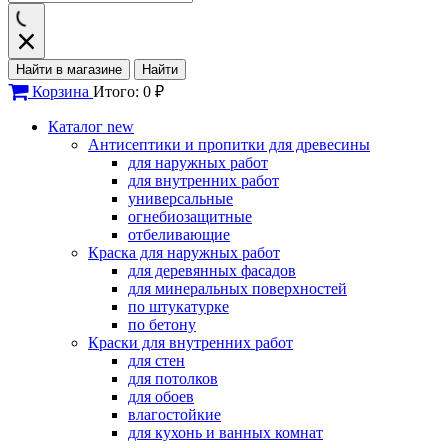
Найти в магазине
Найти
Корзина
Итого: 0 ₽
Каталог
new
Антисептики и пропитки для древесины
для наружных работ
для внутренних работ
универсальные
огнебиозащитные
отбеливающие
Краска для наружных работ
для деревянных фасадов
для минеральных поверхностей
по штукатурке
по бетону
Краски для внутренних работ
для стен
для потолков
для обоев
влагостойкие
для кухонь и ванных комнат