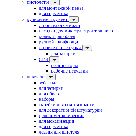
пистолеты
для монтажной пены
для герметика
ручной инструмент
строительные ножи
насадка для миксера строительного
ролики для обоев
ручной шлифовщик
строительные губки
для затирки
СИЗ
респираторы
рабочие перчатки
шпатели
зубчатые
для затирки
для обоев
наборы
скребки для снятия краски
для декоративной штукатурки
цельнометаллические
для механизации
для герметика
лезвия для шпателя