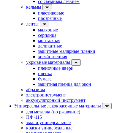
со съёмным лезвием
кельмы
пластиковые
прозрачные
ленты
малярные
серпянка
монтажная
деликатные
защитные малярные плёнки
хозяйственная
укрывные материалы
пленочные двери
пленка
бумага
защитная пленка для окон
абразивы
электроинструмент
аккумуляторный инструмент
Универсальные лакокрасочные материалы
для металла (по ржавчине)
ПФ-115
эмали универсальные
краски универсальные