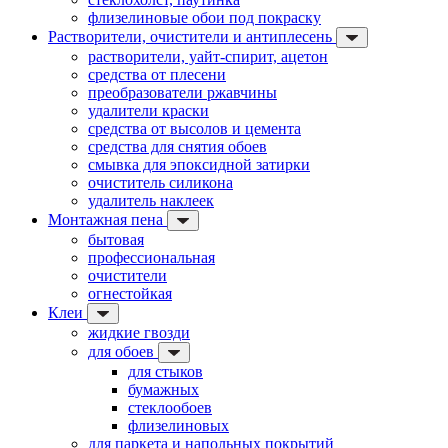
флизелиновые обои под покраску
Растворители, очистители и антиплесень
растворители, уайт-спирит, ацетон
средства от плесени
преобразователи ржавчины
удалители краски
средства от высолов и цемента
средства для снятия обоев
смывка для эпоксидной затирки
очиститель силикона
удалитель наклеек
Монтажная пена
бытовая
профессиональная
очистители
огнестойкая
Клеи
жидкие гвозди
для обоев
для стыков
бумажных
стеклообоев
флизелиновых
для паркета и напольных покрытий