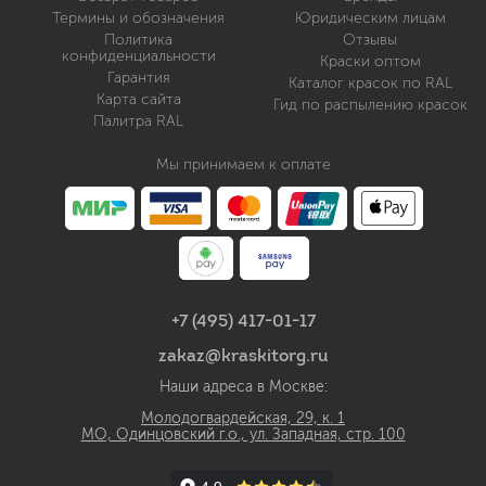
Термины и обозначения
Юридическим лицам
Политика
Отзывы
конфиденциальности
Краски оптом
Гарантия
Каталог красок по RAL
Карта сайта
Гид по распылению красок
Палитра RAL
Мы принимаем к оплате
+7 (495) 417-01-17
zakaz@kraskitorg.ru
Наши адреса в Москве:
Молодогвардейская, 29, к. 1
МО, Одинцовский г.о., ул. Западная, стр. 100