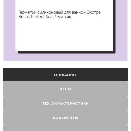
Герметик силиконовый для ванной Экстра
Гер
ан
Bostik Perfect Seal / Бостик
кух
ОПИСАНИЕ
ЦЕНЫ
ТЕХ. ХАРАКТЕРИСТИКИ
ДОКУМЕНТЫ