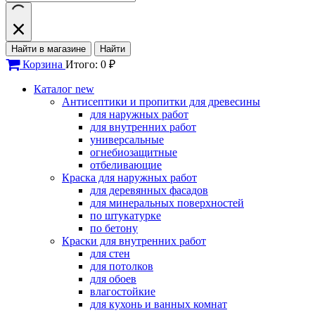
Найти в магазине
Найти
Корзина
Итого: 0 ₽
Каталог
new
Антисептики и пропитки для древесины
для наружных работ
для внутренних работ
универсальные
огнебиозащитные
отбеливающие
Краска для наружных работ
для деревянных фасадов
для минеральных поверхностей
по штукатурке
по бетону
Краски для внутренних работ
для стен
для потолков
для обоев
влагостойкие
для кухонь и ванных комнат