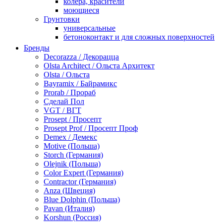
колера, красители
моющиеся
Грунтовки
универсальные
бетоноконтакт и для сложных поверхностей
для древесины
Бренды
по металлу
Decorazza / Декорацца
антикорозийные
Olsta Architect / Ольста Архитект
под декоративные штукатурки
Olsta / Ольста
для гипсокартона
Bayramix / Байрамикс
под штукатурку
Prorab / Прораб
Герметик
Сделай Пол
акриловые
VGT / ВГТ
силиконовые универсальные, нейтральные
Prosept / Просепт
силиконовые санитарные (антигрибковые)
Prosept Prof / Просепт Проф
шовные для срубов
Demex / Демекс
для кровли
Motive (Польша)
для каминов
Storch (Германия)
полиуретановые
Olejnik (Польша)
Декоративные штукатурки и краски
Color Expert (Германия)
краски для декора, патина
Contractor (Германия)
мокрый шелк
Anza (Швеция)
венецианские (эффект мрамора)
Blue Dolphin (Польша)
песок (эффект песчаных вихрей)
Pavan (Италия)
декоративная шпаклевка
Korshun (Россия)