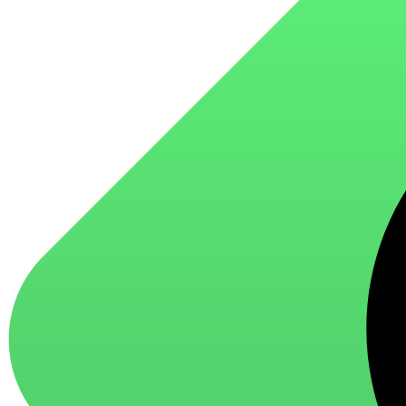
для стекол и зеркал
для ароматизации и нейтрализации запахов
для мытья посуды
для стирки и ухода за тканями
для ковров и текстильных изделий
специализированные чистящие средства
универсальные чистящие средства
дезинфицирующие средства
Автохимия и автокосметика
автоэмали
аэрозольные смазки
полироли для пластика
очистители салона
очистители двигателя
очистители тормозов
Материалы для зимних работ
краски для штукатурки
эмали для металла
грунтовки
пропитки для древесины
противогололедный реагент
пены и клеи
Новинки