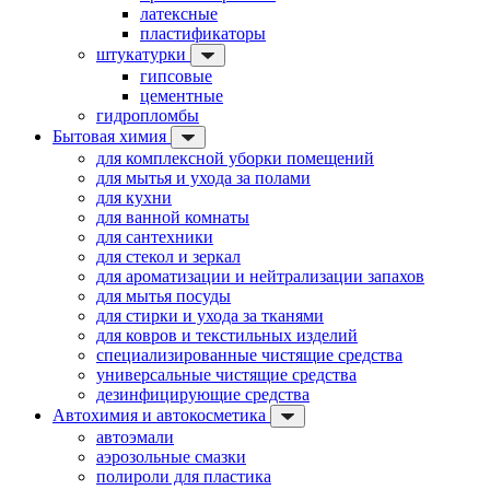
латексные
пластификаторы
штукатурки
гипсовые
цементные
гидропломбы
Бытовая химия
для комплексной уборки помещений
для мытья и ухода за полами
для кухни
для ванной комнаты
для сантехники
для стекол и зеркал
для ароматизации и нейтрализации запахов
для мытья посуды
для стирки и ухода за тканями
для ковров и текстильных изделий
специализированные чистящие средства
универсальные чистящие средства
дезинфицирующие средства
Автохимия и автокосметика
автоэмали
аэрозольные смазки
полироли для пластика