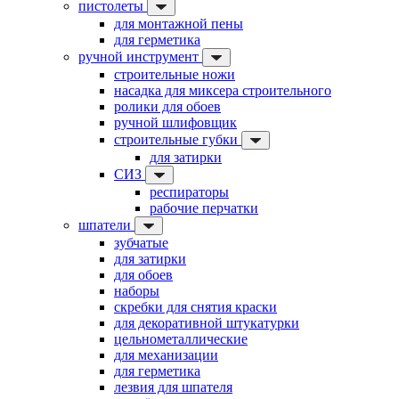
пистолеты
для монтажной пены
для герметика
ручной инструмент
строительные ножи
насадка для миксера строительного
ролики для обоев
ручной шлифовщик
строительные губки
для затирки
СИЗ
респираторы
рабочие перчатки
шпатели
зубчатые
для затирки
для обоев
наборы
скребки для снятия краски
для декоративной штукатурки
цельнометаллические
для механизации
для герметика
лезвия для шпателя