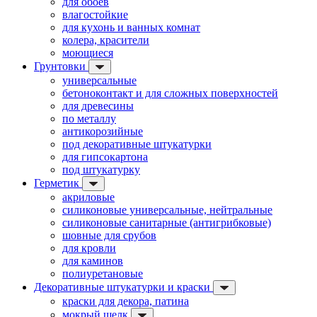
для обоев
влагостойкие
для кухонь и ванных комнат
колера, красители
моющиеся
Грунтовки
универсальные
бетоноконтакт и для сложных поверхностей
для древесины
по металлу
антикорозийные
под декоративные штукатурки
для гипсокартона
под штукатурку
Герметик
акриловые
силиконовые универсальные, нейтральные
силиконовые санитарные (антигрибковые)
шовные для срубов
для кровли
для каминов
полиуретановые
Декоративные штукатурки и краски
краски для декора, патина
мокрый шелк