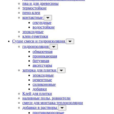
пва и для древесины
термостойкие
пено-клеи
контактные
секундные
водостойкие
эпоксидные
клеи-геметики
Сухие смеси и гидроизоляция
гидроизоляция
обмазочная
проникающая
битумная
аксессуары
затирка для плитки
эпоксидные
цементные
силиконовые
добавки
Клей для плитки
наливные полы, ровнители
смеси для монтажа теплоизоляции
добавки в растворы
противоморозные