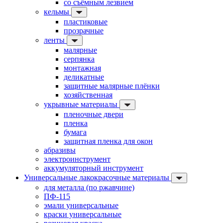
со съёмным лезвием
кельмы
пластиковые
прозрачные
ленты
малярные
серпянка
монтажная
деликатные
защитные малярные плёнки
хозяйственная
укрывные материалы
пленочные двери
пленка
бумага
защитная пленка для окон
абразивы
электроинструмент
аккумуляторный инструмент
Универсальные лакокрасочные материалы
для металла (по ржавчине)
ПФ-115
эмали универсальные
краски универсальные