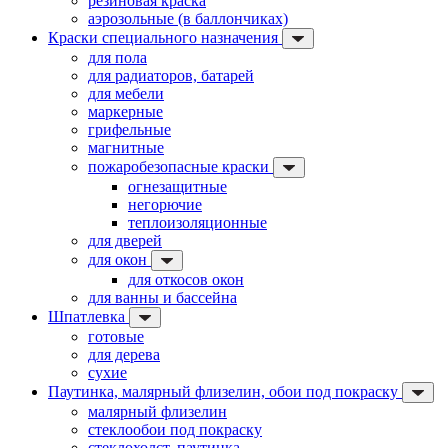
резиновая краска
аэрозольные (в баллончиках)
Краски специального назначения
для пола
для радиаторов, батарей
для мебели
маркерные
грифельные
магнитные
пожаробезопасные краски
огнезащитные
негорючие
теплоизоляционные
для дверей
для окон
для откосов окон
для ванны и бассейна
Шпатлевка
готовые
для дерева
сухие
Паутинка, малярный флизелин, обои под покраску
малярный флизелин
стеклообои под покраску
стеклохолст, паутинка