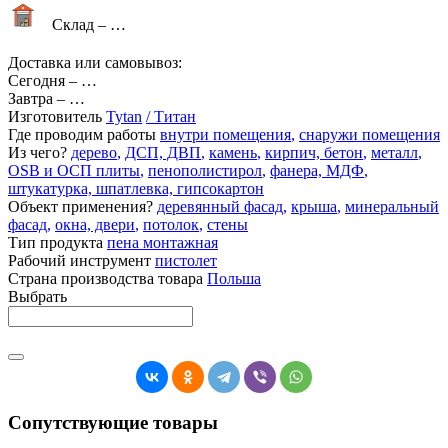
Склад –
…
Доставка или самовывоз:
Сегодня
–
…
Завтра
–
…
Изготовитель
Tytan
/ Титан
Где проводим работы
внутри помещения
,
снаружи помещения
Из чего?
дерево
,
ДСП, ДВП
,
камень
,
кирпич, бетон
,
металл
,
OSB и ОСП плиты
,
пенополистирол
,
фанера, МДФ
,
штукатурка, шпатлевка, гипсокартон
Объект применения?
деревянный фасад
,
крыша
,
минеральный
фасад
,
окна, двери
,
потолок
,
стены
Тип продукта
пена монтажная
Рабочий инструмент
пистолет
Страна производства товара
Польша
Выбрать
Сопутствующие товары