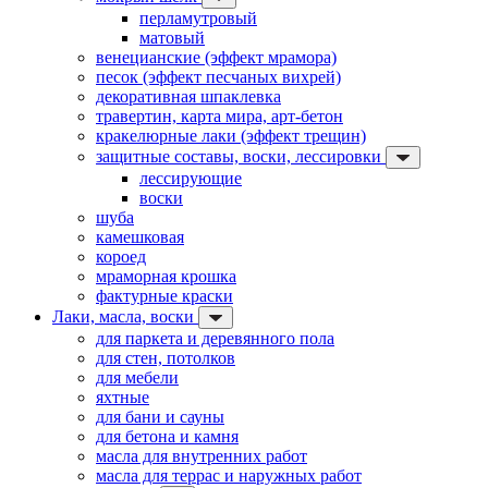
перламутровый
матовый
венецианские (эффект мрамора)
песок (эффект песчаных вихрей)
декоративная шпаклевка
травертин, карта мира, арт-бетон
кракелюрные лаки (эффект трещин)
защитные составы, воски, лессировки
лессирующие
воски
шуба
камешковая
короед
мраморная крошка
фактурные краски
Лаки, масла, воски
для паркета и деревянного пола
для стен, потолков
для мебели
яхтные
для бани и сауны
для бетона и камня
масла для внутренних работ
масла для террас и наружных работ