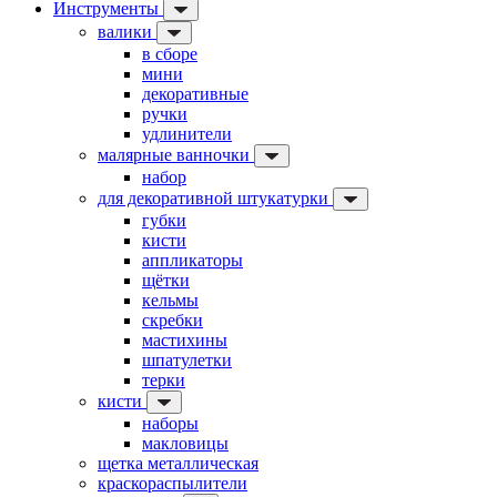
Инструменты
валики
в сборе
мини
декоративные
ручки
удлинители
малярные ванночки
набор
для декоративной штукатурки
губки
кисти
аппликаторы
щётки
кельмы
скребки
мастихины
шпатулетки
терки
кисти
наборы
макловицы
щетка металлическая
краскораспылители