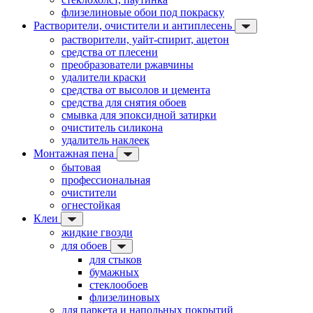
флизелиновые обои под покраску
Растворители, очистители и антиплесень
растворители, уайт-спирит, ацетон
средства от плесени
преобразователи ржавчины
удалители краски
средства от высолов и цемента
средства для снятия обоев
смывка для эпоксидной затирки
очиститель силикона
удалитель наклеек
Монтажная пена
бытовая
профессиональная
очистители
огнестойкая
Клеи
жидкие гвозди
для обоев
для стыков
бумажных
стеклообоев
флизелиновых
для паркета и напольных покрытий