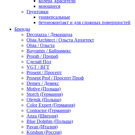
колера, красители
моющиеся
Грунтовки
универсальные
бетоноконтакт и для сложных поверхностей
для древесины
Бренды
по металлу
Decorazza / Декорацца
антикорозийные
Olsta Architect / Ольста Архитект
под декоративные штукатурки
Olsta / Ольста
для гипсокартона
Bayramix / Байрамикс
под штукатурку
Prorab / Прораб
Герметик
Сделай Пол
акриловые
VGT / ВГТ
силиконовые универсальные, нейтральные
Prosept / Просепт
силиконовые санитарные (антигрибковые)
Prosept Prof / Просепт Проф
шовные для срубов
Demex / Демекс
для кровли
Motive (Польша)
для каминов
Storch (Германия)
полиуретановые
Olejnik (Польша)
Декоративные штукатурки и краски
Color Expert (Германия)
краски для декора, патина
Contractor (Германия)
мокрый шелк
Anza (Швеция)
венецианские (эффект мрамора)
Blue Dolphin (Польша)
песок (эффект песчаных вихрей)
Pavan (Италия)
декоративная шпаклевка
Korshun (Россия)