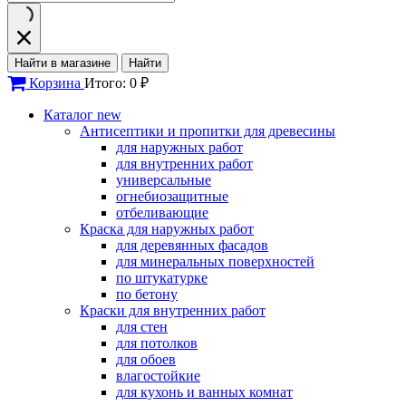
Найти в магазине
Найти
Корзина
Итого: 0 ₽
Каталог
new
Антисептики и пропитки для древесины
для наружных работ
для внутренних работ
универсальные
огнебиозащитные
отбеливающие
Краска для наружных работ
для деревянных фасадов
для минеральных поверхностей
по штукатурке
по бетону
Краски для внутренних работ
для стен
для потолков
для обоев
влагостойкие
для кухонь и ванных комнат