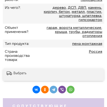
Из чего?
дерево
,
ДСП, ДВП
,
камень
,
кирпич, бетон
,
металл
,
пластик
,
штукатурка, шпатлевка,
гипсокартон
Объект
гараж, ворота металлические
,
применения?
крыша
,
трубы, радиаторы
отопления
Тип продукта
пена монтажная
Страна
Россия
производства
товара
Выбрать
СОПУТСТВУЮЩИЕ