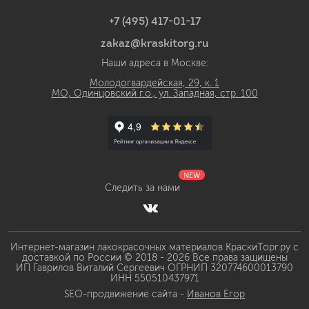
+7 (495) 417-01-17
zakaz@kraskitorg.ru
Наши адреса в Москве:
Молодогвардейская, 29, к. 1
МО, Одинцовский г.о., ул. Западная, стр. 100
NEW
Следить за нами
Интернет-магазин лакокрасочных материалов КраскиТорг.ру с
доставкой по России © 2018 - 2026 Все права защищены
ИП Гаврилов Виталий Сергеевич ОГРНИП 320774600013790
ИНН 550510437971
SEO-продвижение сайта -
Иванов Егор