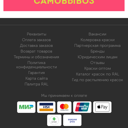
САМОВЫВОЗ
Реквизиты
Вакансии
Оплата заказов
Колеровка краски
Доставка заказов
Партнерская программа
Возврат товаров
Бренды
Термины и обозначения
Юридическим лицам
Политика
Отзывы
конфиденциальности
Краски оптом
Гарантия
Каталог красок по RAL
Карта сайта
Гид по распылению красок
Палитра RAL
Мы принимаем к оплате