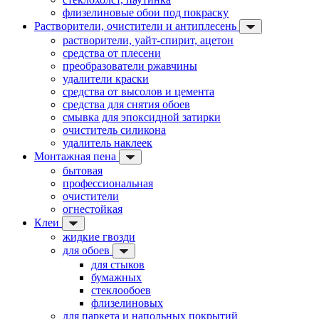
флизелиновые обои под покраску
Растворители, очистители и антиплесень
растворители, уайт-спирит, ацетон
средства от плесени
преобразователи ржавчины
удалители краски
средства от высолов и цемента
средства для снятия обоев
смывка для эпоксидной затирки
очиститель силикона
удалитель наклеек
Монтажная пена
бытовая
профессиональная
очистители
огнестойкая
Клеи
жидкие гвозди
для обоев
для стыков
бумажных
стеклообоев
флизелиновых
для паркета и напольных покрытий