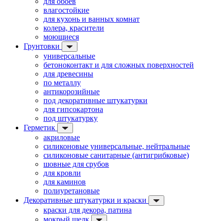
для обоев
влагостойкие
для кухонь и ванных комнат
колера, красители
моющиеся
Грунтовки
универсальные
бетоноконтакт и для сложных поверхностей
для древесины
по металлу
антикорозийные
под декоративные штукатурки
для гипсокартона
под штукатурку
Герметик
акриловые
силиконовые универсальные, нейтральные
силиконовые санитарные (антигрибковые)
шовные для срубов
для кровли
для каминов
полиуретановые
Декоративные штукатурки и краски
краски для декора, патина
мокрый шелк