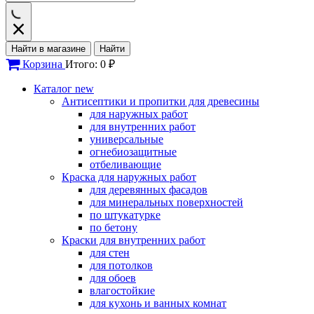
Найти в магазине
Найти
Корзина
Итого: 0 ₽
Каталог
new
Антисептики и пропитки для древесины
для наружных работ
для внутренних работ
универсальные
огнебиозащитные
отбеливающие
Краска для наружных работ
для деревянных фасадов
для минеральных поверхностей
по штукатурке
по бетону
Краски для внутренних работ
для стен
для потолков
для обоев
влагостойкие
для кухонь и ванных комнат