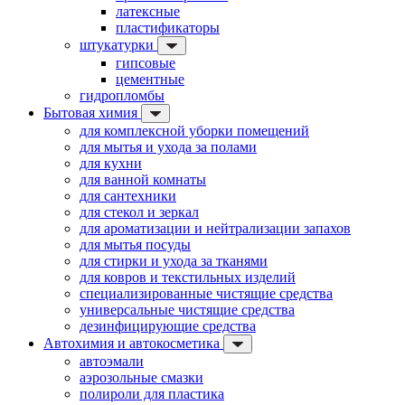
латексные
пластификаторы
штукатурки
гипсовые
цементные
гидропломбы
Бытовая химия
для комплексной уборки помещений
для мытья и ухода за полами
для кухни
для ванной комнаты
для сантехники
для стекол и зеркал
для ароматизации и нейтрализации запахов
для мытья посуды
для стирки и ухода за тканями
для ковров и текстильных изделий
специализированные чистящие средства
универсальные чистящие средства
дезинфицирующие средства
Автохимия и автокосметика
автоэмали
аэрозольные смазки
полироли для пластика