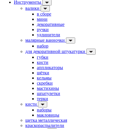
Инструменты
валики
в сборе
мини
декоративные
ручки
удлинители
малярные ванночки
набор
для декоративной штукатурки
губки
кисти
аппликаторы
щётки
кельмы
скребки
мастихины
шпатулетки
терки
кисти
наборы
макловицы
щетка металлическая
краскораспылители