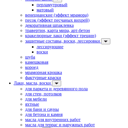
перламутровый
матовый
венецианские (эффект мрамора)
песок (эффект песчаных вихрей)
декоративная шпаклевка
травертин, карта мира, арт-бетон
кракелюрные лаки (эффект трещин)
защитные составы, воски, лессировки
лессирующие
воски
шуба
камешковая
короед
мраморная крошка
фактурные краски
Лаки, масла, воски
для паркета и деревянного пола
для стен, потолков
для мебели
яхтные
для бани и сауны
для бетона и камня
масла для внутренних работ
масла для террас и наружных работ