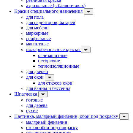
резиновая краска
аэрозольные (в баллончиках)
Краски специального назначения
для пола
для радиаторов, батарей
для мебели
маркерные
грифельные
магнитные
пожаробезопасные краски
огнезащитные
негорючие
теплоизоляционные
для дверей
для окон
для откосов окон
для ванны и бассейна
Шпатлевка
готовые
для дерева
сухие
Паутинка, малярный флизелин, обои под покраску
малярный флизелин
стеклообои под покраску
стеклохолст, паутинка