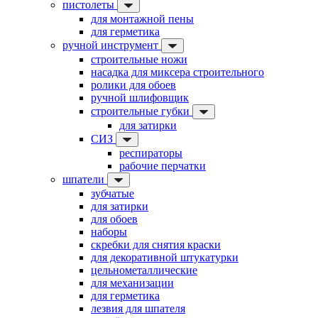
пистолеты
для монтажной пены
для герметика
ручной инструмент
строительные ножи
насадка для миксера строительного
ролики для обоев
ручной шлифовщик
строительные губки
для затирки
СИЗ
респираторы
рабочие перчатки
шпатели
зубчатые
для затирки
для обоев
наборы
скребки для снятия краски
для декоративной штукатурки
цельнометаллические
для механизации
для герметика
лезвия для шпателя