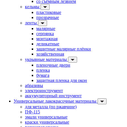
со съёмным лезвием
кельмы
пластиковые
прозрачные
ленты
малярные
серпянка
монтажная
деликатные
защитные малярные плёнки
хозяйственная
укрывные материалы
пленочные двери
пленка
бумага
защитная пленка для окон
абразивы
электроинструмент
аккумуляторный инструмент
Универсальные лакокрасочные материалы
для металла (по ржавчине)
ПФ-115
эмали универсальные
краски универсальные