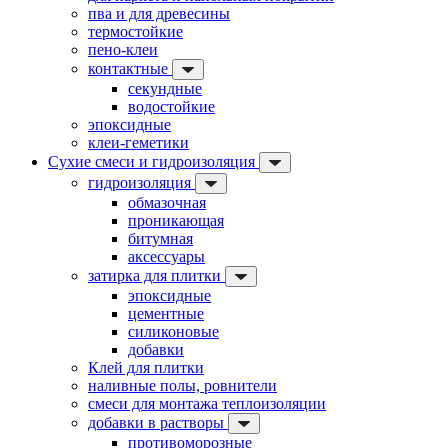
пва и для древесины
термостойкие
пено-клеи
контактные
секундные
водостойкие
эпоксидные
клеи-геметики
Сухие смеси и гидроизоляция
гидроизоляция
обмазочная
проникающая
битумная
аксессуары
затирка для плитки
эпоксидные
цементные
силиконовые
добавки
Клей для плитки
наливные полы, ровнители
смеси для монтажа теплоизоляции
добавки в растворы
противоморозные