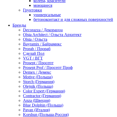
колера, красители
моющиеся
Грунтовки
универсальные
бетоноконтакт и для сложных поверхностей
для древесины
Бренды
по металлу
Decorazza / Декорацца
антикорозийные
Olsta Architect / Ольста Архитект
под декоративные штукатурки
Olsta / Ольста
для гипсокартона
Bayramix / Байрамикс
под штукатурку
Prorab / Прораб
Герметик
Сделай Пол
акриловые
VGT / ВГТ
силиконовые универсальные, нейтральные
Prosept / Просепт
силиконовые санитарные (антигрибковые)
Prosept Prof / Просепт Проф
шовные для срубов
Demex / Демекс
для кровли
Motive (Польша)
для каминов
Storch (Германия)
полиуретановые
Olejnik (Польша)
Декоративные штукатурки и краски
Color Expert (Германия)
краски для декора, патина
Contractor (Германия)
мокрый шелк
Anza (Швеция)
венецианские (эффект мрамора)
Blue Dolphin (Польша)
песок (эффект песчаных вихрей)
Pavan (Италия)
декоративная шпаклевка
Korshun (Польша-Россия)