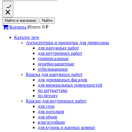
Найти в магазине
Найти
Корзина
Итого: 0 ₽
Каталог
new
Антисептики и пропитки для древесины
для наружных работ
для внутренних работ
универсальные
огнебиозащитные
отбеливающие
Краска для наружных работ
для деревянных фасадов
для минеральных поверхностей
по штукатурке
по бетону
Краски для внутренних работ
для стен
для потолков
для обоев
влагостойкие
для кухонь и ванных комнат