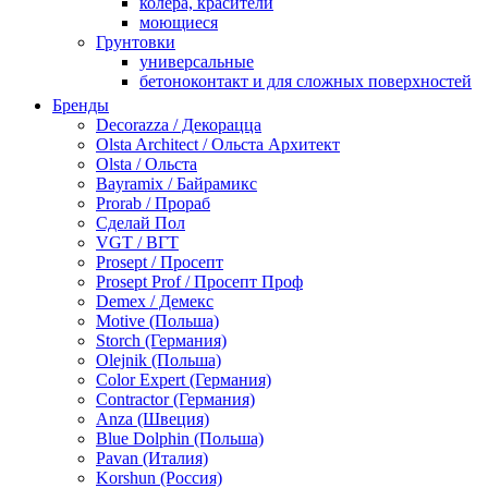
колера, красители
моющиеся
Грунтовки
универсальные
бетоноконтакт и для сложных поверхностей
для древесины
Бренды
по металлу
Decorazza / Декорацца
антикорозийные
Olsta Architect / Ольста Архитект
под декоративные штукатурки
Olsta / Ольста
для гипсокартона
Bayramix / Байрамикс
под штукатурку
Prorab / Прораб
Герметик
Сделай Пол
акриловые
VGT / ВГТ
силиконовые универсальные, нейтральные
Prosept / Просепт
силиконовые санитарные (антигрибковые)
Prosept Prof / Просепт Проф
шовные для срубов
Demex / Демекс
для кровли
Motive (Польша)
для каминов
Storch (Германия)
полиуретановые
Olejnik (Польша)
Декоративные штукатурки и краски
Color Expert (Германия)
краски для декора, патина
Contractor (Германия)
мокрый шелк
Anza (Швеция)
венецианские (эффект мрамора)
Blue Dolphin (Польша)
песок (эффект песчаных вихрей)
Pavan (Италия)
декоративная шпаклевка
Korshun (Россия)