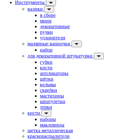
Инструменты
валики
в сборе
мини
декоративные
ручки
удлинители
малярные ванночки
набор
для декоративной штукатурки
губки
кисти
аппликаторы
щётки
кельмы
скребки
мастихины
шпатулетки
терки
кисти
наборы
макловицы
щетка металлическая
краскораспылители