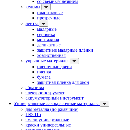
со съёмным лезвием
кельмы
пластиковые
прозрачные
ленты
малярные
серпянка
монтажная
деликатные
защитные малярные плёнки
хозяйственная
укрывные материалы
пленочные двери
пленка
бумага
защитная пленка для окон
абразивы
электроинструмент
аккумуляторный инструмент
Универсальные лакокрасочные материалы
для металла (по ржавчине)
ПФ-115
эмали универсальные
краски универсальные