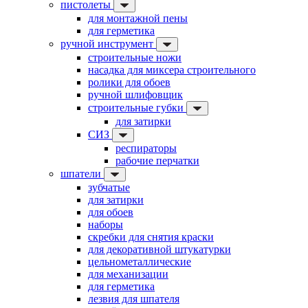
пистолеты
для монтажной пены
для герметика
ручной инструмент
строительные ножи
насадка для миксера строительного
ролики для обоев
ручной шлифовщик
строительные губки
для затирки
СИЗ
респираторы
рабочие перчатки
шпатели
зубчатые
для затирки
для обоев
наборы
скребки для снятия краски
для декоративной штукатурки
цельнометаллические
для механизации
для герметика
лезвия для шпателя