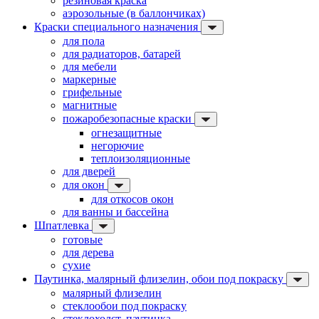
резиновая краска
аэрозольные (в баллончиках)
Краски специального назначения
для пола
для радиаторов, батарей
для мебели
маркерные
грифельные
магнитные
пожаробезопасные краски
огнезащитные
негорючие
теплоизоляционные
для дверей
для окон
для откосов окон
для ванны и бассейна
Шпатлевка
готовые
для дерева
сухие
Паутинка, малярный флизелин, обои под покраску
малярный флизелин
стеклообои под покраску
стеклохолст, паутинка