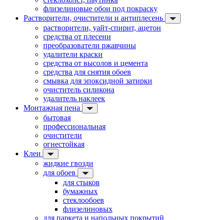
флизелиновые обои под покраску
Растворители, очистители и антиплесень
растворители, уайт-спирит, ацетон
средства от плесени
преобразователи ржавчины
удалители краски
средства от высолов и цемента
средства для снятия обоев
смывка для эпоксидной затирки
очиститель силикона
удалитель наклеек
Монтажная пена
бытовая
профессиональная
очистители
огнестойкая
Клеи
жидкие гвозди
для обоев
для стыков
бумажных
стеклообоев
флизелиновых
для паркета и напольных покрытий