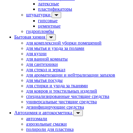
латексные
пластификаторы
штукатурки
гипсовые
цементные
гидропломбы
Бытовая химия
для комплексной уборки помещений
для мытья и ухода за полами
для кухни
для ванной комнаты
для сантехники
для стекол и зеркал
для ароматизации и нейтрализации запахов
для мытья посуды
для стирки и ухода за тканями
для ковров и текстильных изделий
специализированные чистящие средства
универсальные чистящие средства
дезинфицирующие средства
Автохимия и автокосметика
автоэмали
аэрозольные смазки
полироли для пластика