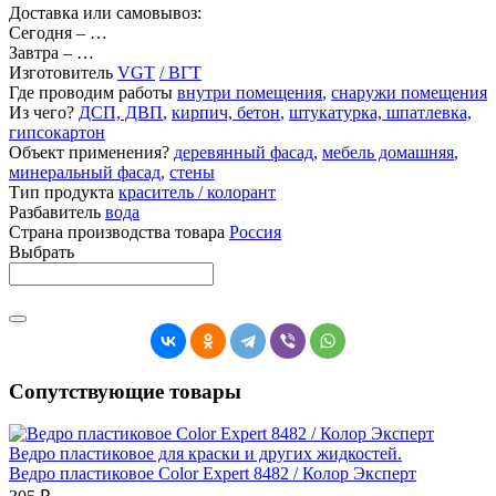
Доставка или самовывоз:
Сегодня
–
…
Завтра
–
…
Изготовитель
VGT
/ ВГТ
Где проводим работы
внутри помещения
,
снаружи помещения
Из чего?
ДСП, ДВП
,
кирпич, бетон
,
штукатурка, шпатлевка,
гипсокартон
Объект применения?
деревянный фасад
,
мебель домашняя
,
минеральный фасад
,
стены
Тип продукта
краситель / колорант
Разбавитель
вода
Страна производства товара
Россия
Выбрать
Сопутствующие товары
Ведро пластиковое для краски и других жидкостей.
Ведро пластиковое Color Expert 8482 / Колор Эксперт