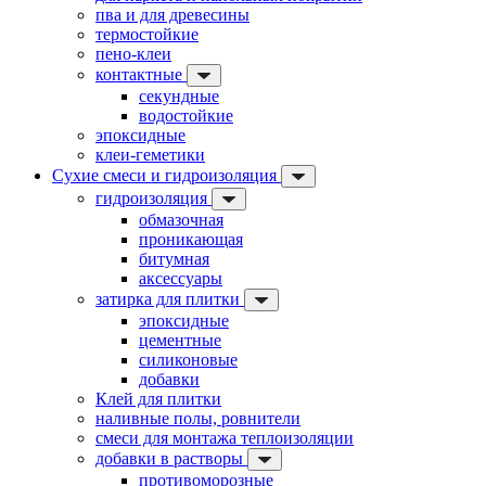
пва и для древесины
термостойкие
пено-клеи
контактные
секундные
водостойкие
эпоксидные
клеи-геметики
Сухие смеси и гидроизоляция
гидроизоляция
обмазочная
проникающая
битумная
аксессуары
затирка для плитки
эпоксидные
цементные
силиконовые
добавки
Клей для плитки
наливные полы, ровнители
смеси для монтажа теплоизоляции
добавки в растворы
противоморозные