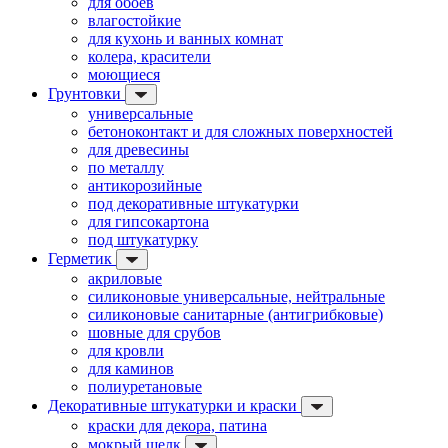
для обоев
влагостойкие
для кухонь и ванных комнат
колера, красители
моющиеся
Грунтовки
универсальные
бетоноконтакт и для сложных поверхностей
для древесины
по металлу
антикорозийные
под декоративные штукатурки
для гипсокартона
под штукатурку
Герметик
акриловые
силиконовые универсальные, нейтральные
силиконовые санитарные (антигрибковые)
шовные для срубов
для кровли
для каминов
полиуретановые
Декоративные штукатурки и краски
краски для декора, патина
мокрый шелк