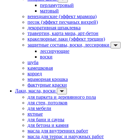
перламутровый
матовый
венецианские (эффект мрамора)
песок (эффект песчаных вихрей)
декоративная шпаклевка
травертин, карта мира, арт-бетон
кракелюрные лаки (эффект трещин)
защитные составы, воски, лессировки
лессирующие
воски
шуба
камешковая
короед
мраморная крошка
фактурные краски
Лаки, масла, воски
для паркета и деревянного пола
для стен, потолков
для мебели
яхтные
для бани и сауны
для бетона и камня
масла для внутренних работ
масла для террас и наружных работ