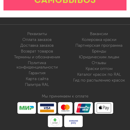
Реквизиты
Вакансии
Оплата заказов
Колеровка краски
Доставка заказов
Партнерская программа
Возврат товаров
Бренды
Термины и обозначения
Юридическим лицам
Политика
Отзывы
конфиденциальности
Краски оптом
Гарантия
Каталог красок по RAL
Карта сайта
Гид по распылению красок
Палитра RAL
Мы принимаем к оплате