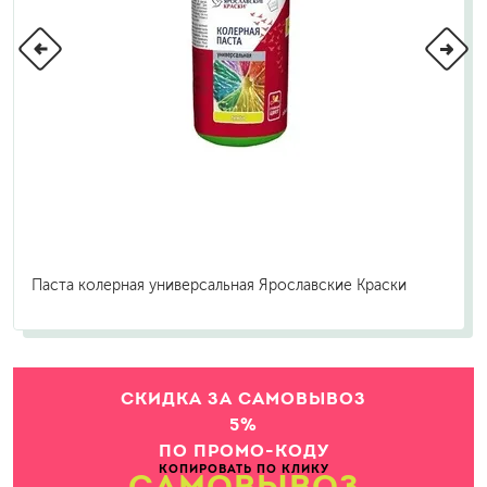
Паста колерная универсальная Ярославские Краски
СКИДКА ЗА САМОВЫВОЗ
5%
ПО ПРОМО-КОДУ
КОПИРОВАТЬ ПО КЛИКУ
САМОВЫВОЗ