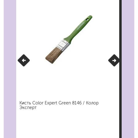
м
Кисть Color Expert Green 8146 / Колор
Кис
Эксперт
Кол