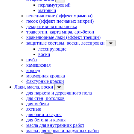
перламутровый
матовый
венецианские (эффект мрамора)
песок (эффект песчаных вихрей)
декоративная шпаклевка
травертин, карта мира, арт-бетон
кракелюрные лаки (эффект трещин)
защитные составы, воски, лессировки
лессирующие
воски
шуба
камешковая
короед
мраморная крошка
фактурные краски
Лаки, масла, воски
для паркета и деревянного пола
для стен, потолков
для мебели
яхтные
для бани и сауны
для бетона и камня
масла для внутренних работ
масла для террас и наружных работ