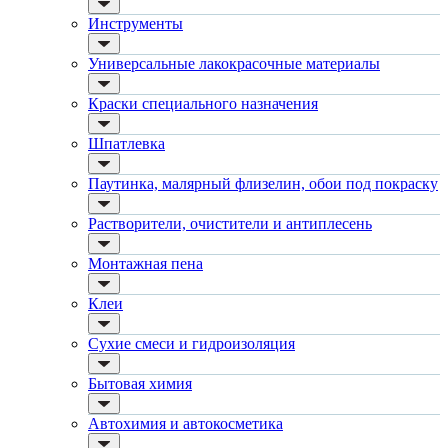
ручной инструмент
Eurotex / Евротекс
Инструменты
шпатели
Dali-Decor / Дали-Декор
кельмы
Dali / Дали
ленты
Универсальные лакокрасочные материалы
ЭкоДом
укрывные материалы
Neomid / Неомид
абразивы
Момент
Краски специального назначения
электроинструмент
Metylan / Метилан
аккумуляторный инструмент
Макрофлекс
Шпатлевка
Универсальные лакокрасочные материалы
Dufa / Дюфа
для металла (по ржавчине)
Tangit / Тангит
Паутинка, малярный флизелин, обои под покраску
ПФ-115
Pinotex / Пинотекс
эмали универсальные
Omnitex / Омнитекс
краски универсальные
Растворители, очистители и антиплесень
Hammerite / Хаммерайт
резиновая краска
Topgrade
аэрозольные (в баллончиках)
Tytan Professional / Титан
Монтажная пена
Краски специального назначения
Finncolor / Финнколор
для пола
Linnimax / Линнимакс
Клеи
для радиаторов, батарей
Marshall / Маршал
для мебели
Текс
Сухие смеси и гидроизоляция
маркерные
Ярославские Краски
грифельные
Faktura / Фактура
Бытовая химия
магнитные
Alpa / Альпа
пожаробезопасные краски
Terraco / Террако
для дверей
Автохимия и автокосметика
Danogips / Даногипс
для окон
Bostik / Бостик