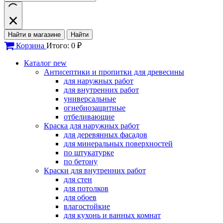
Найти в магазине
Найти
Корзина
Итого: 0 ₽
Каталог
new
Антисептики и пропитки для древесины
для наружных работ
для внутренних работ
универсальные
огнебиозащитные
отбеливающие
Краска для наружных работ
для деревянных фасадов
для минеральных поверхностей
по штукатурке
по бетону
Краски для внутренних работ
для стен
для потолков
для обоев
влагостойкие
для кухонь и ванных комнат