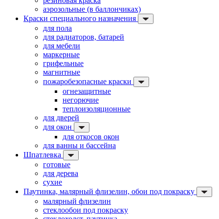
резиновая краска
аэрозольные (в баллончиках)
Краски специального назначения
для пола
для радиаторов, батарей
для мебели
маркерные
грифельные
магнитные
пожаробезопасные краски
огнезащитные
негорючие
теплоизоляционные
для дверей
для окон
для откосов окон
для ванны и бассейна
Шпатлевка
готовые
для дерева
сухие
Паутинка, малярный флизелин, обои под покраску
малярный флизелин
стеклообои под покраску
стеклохолст, паутинка