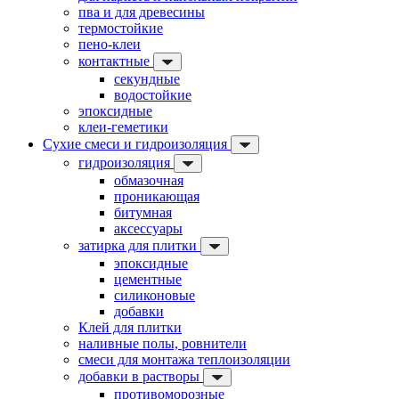
пва и для древесины
термостойкие
пено-клеи
контактные
секундные
водостойкие
эпоксидные
клеи-геметики
Сухие смеси и гидроизоляция
гидроизоляция
обмазочная
проникающая
битумная
аксессуары
затирка для плитки
эпоксидные
цементные
силиконовые
добавки
Клей для плитки
наливные полы, ровнители
смеси для монтажа теплоизоляции
добавки в растворы
противоморозные