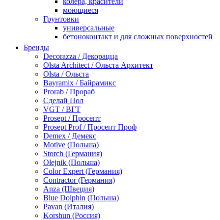
колера, красители
моющиеся
Грунтовки
универсальные
бетоноконтакт и для сложных поверхностей
для древесины
Бренды
по металлу
Decorazza / Декорацца
антикорозийные
Olsta Architect / Ольста Архитект
под декоративные штукатурки
Olsta / Ольста
для гипсокартона
Bayramix / Байрамикс
под штукатурку
Prorab / Прораб
Герметик
Сделай Пол
акриловые
VGT / ВГТ
силиконовые универсальные, нейтральные
Prosept / Просепт
силиконовые санитарные (антигрибковые)
Prosept Prof / Просепт Проф
шовные для срубов
Demex / Демекс
для кровли
Motive (Польша)
для каминов
Storch (Германия)
полиуретановые
Olejnik (Польша)
Декоративные штукатурки и краски
Color Expert (Германия)
краски для декора, патина
Contractor (Германия)
мокрый шелк
Anza (Швеция)
венецианские (эффект мрамора)
Blue Dolphin (Польша)
песок (эффект песчаных вихрей)
Pavan (Италия)
декоративная шпаклевка
Korshun (Россия)