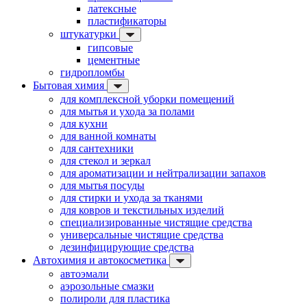
латексные
пластификаторы
штукатурки
гипсовые
цементные
гидропломбы
Бытовая химия
для комплексной уборки помещений
для мытья и ухода за полами
для кухни
для ванной комнаты
для сантехники
для стекол и зеркал
для ароматизации и нейтрализации запахов
для мытья посуды
для стирки и ухода за тканями
для ковров и текстильных изделий
специализированные чистящие средства
универсальные чистящие средства
дезинфицирующие средства
Автохимия и автокосметика
автоэмали
аэрозольные смазки
полироли для пластика