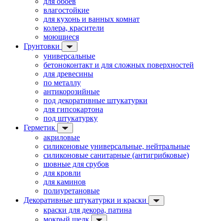
для обоев
влагостойкие
для кухонь и ванных комнат
колера, красители
моющиеся
Грунтовки
универсальные
бетоноконтакт и для сложных поверхностей
для древесины
по металлу
антикорозийные
под декоративные штукатурки
для гипсокартона
под штукатурку
Герметик
акриловые
силиконовые универсальные, нейтральные
силиконовые санитарные (антигрибковые)
шовные для срубов
для кровли
для каминов
полиуретановые
Декоративные штукатурки и краски
краски для декора, патина
мокрый шелк