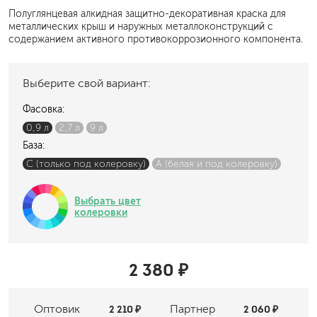
Полуглянцевая алкидная защитно-декоративная краска для
металлических крыш и наружных металлоконструкций с
содержанием активного противокоррозионного компонента.
Выберите свой вариант:
Фасовка:
0,9 л
2,7 л
9 л
База:
C (только под колеровку)
A (белая и под колеровку)
Выбрать цвет
колеровки
2 380 ₽
Оптовик
2 210 ₽
Партнер
2 060 ₽