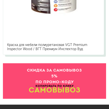
Краска для мебели полиуретановая VGT Premium
Inspector Wood / ВГТ Премиум Инспектор Вуд
СКИДКА ЗА САМОВЫВОЗ
5%
ПО ПРОМО-КОДУ
КОПИРОВАТЬ ПО КЛИКУ
САМОВЫВОЗ