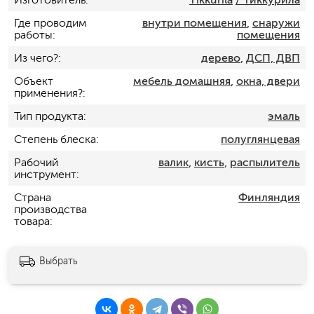
Где проводим
внутри помещения
,
снаружи
работы
помещения
Из чего?
дерево
,
ДСП, ДВП
Объект
мебель домашняя
,
окна, двери
применения?
Тип продукта
эмаль
Степень блеска
полуглянцевая
Рабочий
валик
,
кисть
,
распылитель
инструмент
Страна
Финляндия
производства
товара
Выбрать