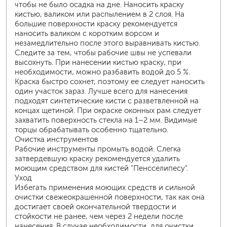
чтобы не было осадка на дне. Наносить краску
кистью, валиком или распылением в 2 слоя. На
большие поверхности краску рекомендуется
наносить валиком с коротким ворсом и
незамедлительно после этого выравнивать кистью.
Следите за тем, чтобы рабочие швы не успевали
высохнуть. При нанесении кистью краску, при
необходимости, можно разбавить водой до 5 %.
Краска быстро сохнет, поэтому ее следует наносить
один участок зараз. Лучше всего для нанесения
подходят синтетические кисти с разветвленной на
концах щетиной. При окраске оконных рам следует
захватить поверхность стекла на 1–2 мм. Видимые
торцы обрабатывать особенно тщательно.
Очистка инструментов
Рабочие инструменты промыть водой. Слегка
затвердевшую краску рекомендуется удалить
моющим средством для кистей "Пенсселипесу".
Уход
Избегать применения моющих средств и сильной
очистки свежеокрашенной поверхности, так как она
достигает своей окончательной твердости и
стойкости не ранее, чем через 2 недели после
нанесения. В случае необходимости, для очистки