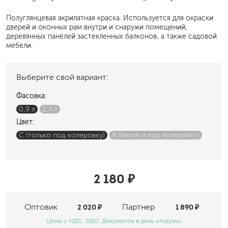
Полуглянцевая акрилатная краска. Используется для окраски
дверей и оконных рам внутри и снаружи помещений,
деревянных панелей застекленных балконов, а также садовой
мебели.
Выберите свой вариант:
Фасовка:
0,9 л
2,7 л
Цвет:
C (только под колеровку)
А (белая и под колеровку)
2 180 ₽
Оптовик
2 020 ₽
Партнер
1 890 ₽
Цены с НДС. ЭДО. Документы в день отгрузки.