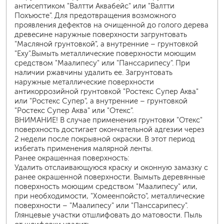
антисептиком "Валтти Аквабейс" или "Валтти
Похъюсте". Для предотвращения возможного
проявления дефектов на очищенной до голого дерева
древесине наружные поверхности загрунтовать
"Масляной грунтовкой", а внутренние – грунтовкой
"Еху".Вымыть металлические поверхности моющим
средством "Маалипесу" или "Панссарипесу". При
наличии ржавчины удалить ее. Загрунтовать
наружные металлические поверхности
антикоррозийной грунтовкой "Ростекс Супер Аква"
или "Ростекс Супер", а внутренние – грунтовкой
"Ростекс Супер Аква" или "Отекс".
ВНИМАНИЕ! В случае применения грунтовки "Отекс"
поверхность достигает окончательной адгезии через
2 недели после покрывной окраски. В этот период
избегать применения малярной ленты.
Ранее окрашенная поверхность:
Удалить отслаивающуюся краску и оконную замазку с
ранее окрашенной поверхности. Вымыть деревянные
поверхность моющим средством "Маалипесу" или,
при необходимости, "Хомеенпойсто", металлические
поверхности – "Маалипесу" или "Панссарипесу".
Глянцевые участки отшлифовать до матовости. Пыль