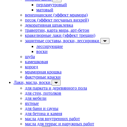
перламутровый
матовый
венецианские (эффект мрамора)
песок (эффект песчаных вихрей)
декоративная шпаклевка
травертин, карта мира, арт-бетон
кракелюрные лаки (эффект трещин)
защитные составы, воски, лессировки
лессирующие
воски
шуба
камешковая
короед
мраморная крошка
фактурные краски
Лаки, масла, воски
для паркета и деревянного пола
для стен, потолков
для мебели
яхтные
для бани и сауны
для бетона и камня
масла для внутренних работ
масла для террас и наружных работ