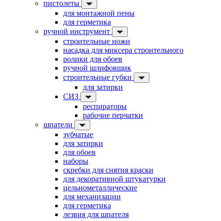
пистолеты
для монтажной пены
для герметика
ручной инструмент
строительные ножи
насадка для миксера строительного
ролики для обоев
ручной шлифовщик
строительные губки
для затирки
СИЗ
респираторы
рабочие перчатки
шпатели
зубчатые
для затирки
для обоев
наборы
скребки для снятия краски
для декоративной штукатурки
цельнометаллические
для механизации
для герметика
лезвия для шпателя