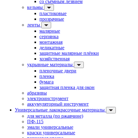
со съёмным лезвием
кельмы
пластиковые
прозрачные
ленты
малярные
серпянка
монтажная
деликатные
защитные малярные плёнки
хозяйственная
укрывные материалы
пленочные двери
пленка
бумага
защитная пленка для окон
абразивы
электроинструмент
аккумуляторный инструмент
Универсальные лакокрасочные материалы
для металла (по ржавчине)
ПФ-115
эмали универсальные
краски универсальные