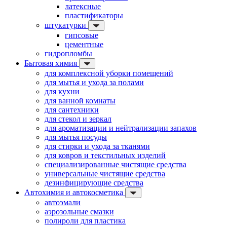
латексные
пластификаторы
штукатурки
гипсовые
цементные
гидропломбы
Бытовая химия
для комплексной уборки помещений
для мытья и ухода за полами
для кухни
для ванной комнаты
для сантехники
для стекол и зеркал
для ароматизации и нейтрализации запахов
для мытья посуды
для стирки и ухода за тканями
для ковров и текстильных изделий
специализированные чистящие средства
универсальные чистящие средства
дезинфицирующие средства
Автохимия и автокосметика
автоэмали
аэрозольные смазки
полироли для пластика