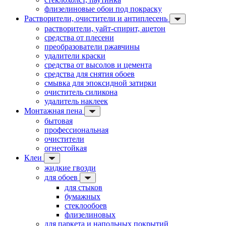
флизелиновые обои под покраску
Растворители, очистители и антиплесень
растворители, уайт-спирит, ацетон
средства от плесени
преобразователи ржавчины
удалители краски
средства от высолов и цемента
средства для снятия обоев
смывка для эпоксидной затирки
очиститель силикона
удалитель наклеек
Монтажная пена
бытовая
профессиональная
очистители
огнестойкая
Клеи
жидкие гвозди
для обоев
для стыков
бумажных
стеклообоев
флизелиновых
для паркета и напольных покрытий