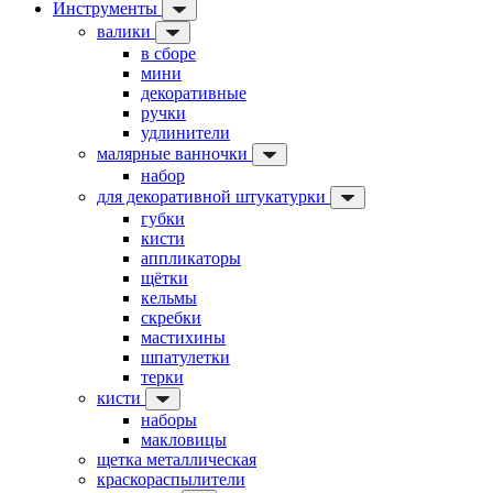
Инструменты
валики
в сборе
мини
декоративные
ручки
удлинители
малярные ванночки
набор
для декоративной штукатурки
губки
кисти
аппликаторы
щётки
кельмы
скребки
мастихины
шпатулетки
терки
кисти
наборы
макловицы
щетка металлическая
краскораспылители