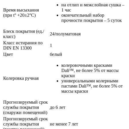
на отлип и межслойная сушка –
Время высыхания
1 час
(при t° +20±2°C)
окончательный набор
прочности покрытия – 5 суток
Блеск покрытия (ед./
24/полуматовая
класс)
Класс истирания по
1
DIN EN 13300
Цвет
белый
колеровочными красками
Dali™, не более 5% от массы
краски
Колеровка ручная
универсальными колерными
пастами Dali™, не более 5% от
массы краски
Прогнозируемый срок
службы покрытия
до 6 лет
(снаружи помещений)
Прогнозируемый срок
службы покрытия
не менее 7 лет