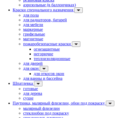
резиновая краска
аэрозольные (в баллончиках)
Краски специального назначения
для пола
для радиаторов, батарей
для мебели
маркерные
грифельные
магнитные
пожаробезопасные краски
огнезащитные
негорючие
теплоизоляционные
для дверей
для окон
для откосов окон
для ванны и бассейна
Шпатлевка
готовые
для дерева
сухие
Паутинка, малярный флизелин, обои под покраску
малярный флизелин
стеклообои под покраску
стеклохолст, паутинка