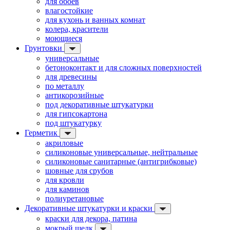
для обоев
влагостойкие
для кухонь и ванных комнат
колера, красители
моющиеся
Грунтовки
универсальные
бетоноконтакт и для сложных поверхностей
для древесины
по металлу
антикорозийные
под декоративные штукатурки
для гипсокартона
под штукатурку
Герметик
акриловые
силиконовые универсальные, нейтральные
силиконовые санитарные (антигрибковые)
шовные для срубов
для кровли
для каминов
полиуретановые
Декоративные штукатурки и краски
краски для декора, патина
мокрый шелк