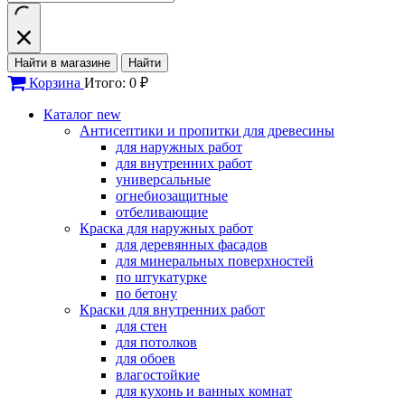
Найти в магазине
Найти
Корзина
Итого: 0 ₽
Каталог
new
Антисептики и пропитки для древесины
для наружных работ
для внутренних работ
универсальные
огнебиозащитные
отбеливающие
Краска для наружных работ
для деревянных фасадов
для минеральных поверхностей
по штукатурке
по бетону
Краски для внутренних работ
для стен
для потолков
для обоев
влагостойкие
для кухонь и ванных комнат