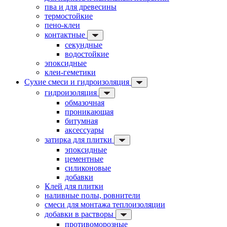
пва и для древесины
термостойкие
пено-клеи
контактные
секундные
водостойкие
эпоксидные
клеи-геметики
Сухие смеси и гидроизоляция
гидроизоляция
обмазочная
проникающая
битумная
аксессуары
затирка для плитки
эпоксидные
цементные
силиконовые
добавки
Клей для плитки
наливные полы, ровнители
смеси для монтажа теплоизоляции
добавки в растворы
противоморозные