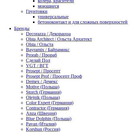
колера, красители
моющиеся
Грунтовки
универсальные
бетоноконтакт и для сложных поверхностей
для древесины
Бренды
по металлу
Decorazza / Декорацца
антикорозийные
Olsta Architect / Ольста Архитект
под декоративные штукатурки
Olsta / Ольста
для гипсокартона
Bayramix / Байрамикс
под штукатурку
Prorab / Прораб
Герметик
Сделай Пол
акриловые
VGT / ВГТ
силиконовые универсальные, нейтральные
Prosept / Просепт
силиконовые санитарные (антигрибковые)
Prosept Prof / Просепт Проф
шовные для срубов
Demex / Демекс
для кровли
Motive (Польша)
для каминов
Storch (Германия)
полиуретановые
Olejnik (Польша)
Декоративные штукатурки и краски
Color Expert (Германия)
краски для декора, патина
Contractor (Германия)
мокрый шелк
Anza (Швеция)
венецианские (эффект мрамора)
Blue Dolphin (Польша)
песок (эффект песчаных вихрей)
Pavan (Италия)
декоративная шпаклевка
Korshun (Россия)