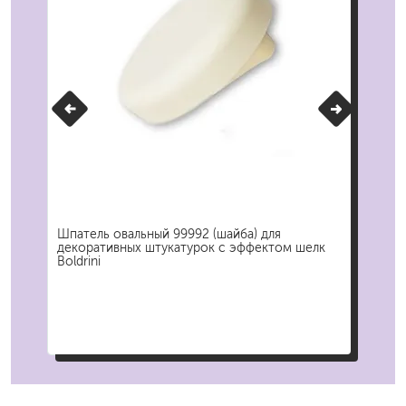
м
Шпатель овальный 99992 (шайба) для
Шпа
декоративных штукатурок с эффектом шелк
нер
Boldrini
Рол