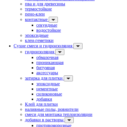
пва и для древесины
термостойкие
пено-клеи
контактные
секундные
водостойкие
эпоксидные
клеи-геметики
Сухие смеси и гидроизоляция
гидроизоляция
обмазочная
проникающая
битумная
аксессуары
затирка для плитки
эпоксидные
цементные
силиконовые
добавки
Клей для плитки
наливные полы, ровнители
смеси для монтажа теплоизоляции
добавки в растворы
противоморозные