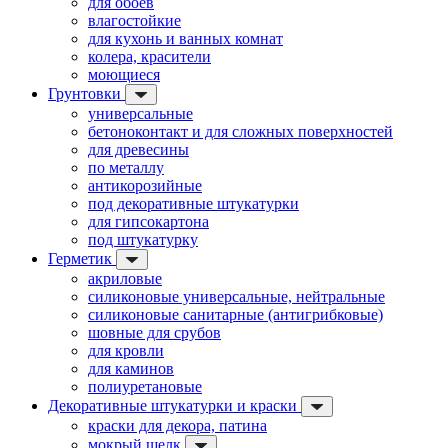
для обоев
влагостойкие
для кухонь и ванных комнат
колера, красители
моющиеся
Грунтовки
универсальные
бетоноконтакт и для сложных поверхностей
для древесины
по металлу
антикорозийные
под декоративные штукатурки
для гипсокартона
под штукатурку
Герметик
акриловые
силиконовые универсальные, нейтральные
силиконовые санитарные (антигрибковые)
шовные для срубов
для кровли
для каминов
полиуретановые
Декоративные штукатурки и краски
краски для декора, патина
мокрый шелк