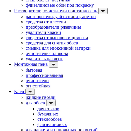
флизелиновые обои под покраску
Растворители, очистители и антиплесень
растворители, уайт-спирит, ацетон
средства от плесени
преобразователи ржавчины
удалители краски
средства от высолов и цемента
средства для снятия обоев
смывка для эпоксидной затирки
очиститель силикона
удалитель наклеек
Монтажная пена
бытовая
профессиональная
очистители
огнестойкая
Клеи
жидкие гвозди
для обоев
для стыков
бумажных
стеклообоев
флизелиновых
для паркета и напольных покрытий