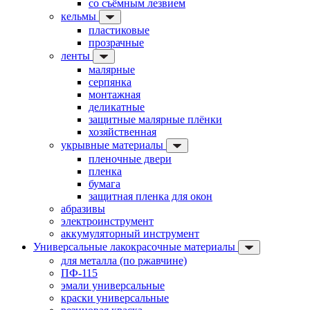
со съёмным лезвием
кельмы
пластиковые
прозрачные
ленты
малярные
серпянка
монтажная
деликатные
защитные малярные плёнки
хозяйственная
укрывные материалы
пленочные двери
пленка
бумага
защитная пленка для окон
абразивы
электроинструмент
аккумуляторный инструмент
Универсальные лакокрасочные материалы
для металла (по ржавчине)
ПФ-115
эмали универсальные
краски универсальные