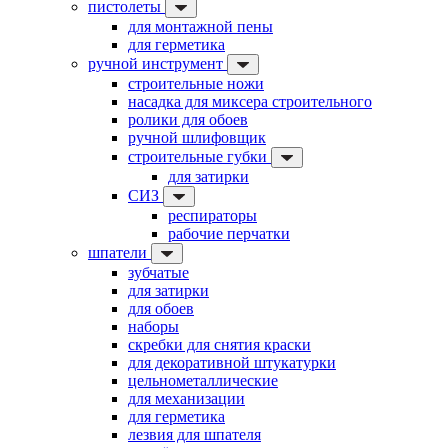
пистолеты
для монтажной пены
для герметика
ручной инструмент
строительные ножи
насадка для миксера строительного
ролики для обоев
ручной шлифовщик
строительные губки
для затирки
СИЗ
респираторы
рабочие перчатки
шпатели
зубчатые
для затирки
для обоев
наборы
скребки для снятия краски
для декоративной штукатурки
цельнометаллические
для механизации
для герметика
лезвия для шпателя