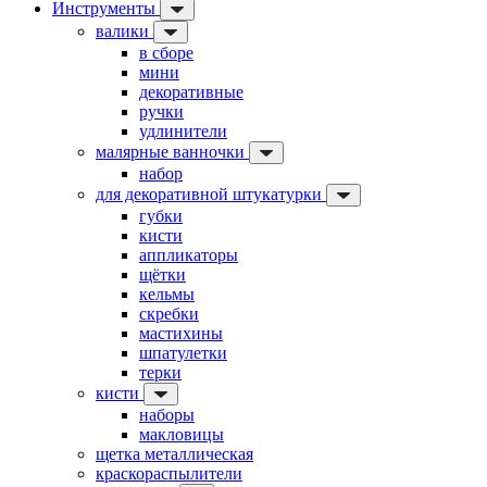
Инструменты
валики
в сборе
мини
декоративные
ручки
удлинители
малярные ванночки
набор
для декоративной штукатурки
губки
кисти
аппликаторы
щётки
кельмы
скребки
мастихины
шпатулетки
терки
кисти
наборы
макловицы
щетка металлическая
краскораспылители