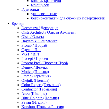
колера, красители
моющиеся
Грунтовки
универсальные
бетоноконтакт и для сложных поверхностей
для древесины
Бренды
по металлу
Decorazza / Декорацца
антикорозийные
Olsta Architect / Ольста Архитект
под декоративные штукатурки
Olsta / Ольста
для гипсокартона
Bayramix / Байрамикс
под штукатурку
Prorab / Прораб
Герметик
Сделай Пол
акриловые
VGT / ВГТ
силиконовые универсальные, нейтральные
Prosept / Просепт
силиконовые санитарные (антигрибковые)
Prosept Prof / Просепт Проф
шовные для срубов
Demex / Демекс
для кровли
Motive (Польша)
для каминов
Storch (Германия)
полиуретановые
Olejnik (Польша)
Декоративные штукатурки и краски
Color Expert (Германия)
краски для декора, патина
Contractor (Германия)
мокрый шелк
Anza (Швеция)
венецианские (эффект мрамора)
Blue Dolphin (Польша)
песок (эффект песчаных вихрей)
Pavan (Италия)
декоративная шпаклевка
Korshun (Польша-Россия)