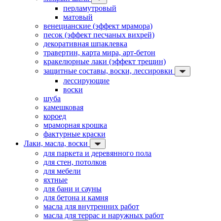
перламутровый
матовый
венецианские (эффект мрамора)
песок (эффект песчаных вихрей)
декоративная шпаклевка
травертин, карта мира, арт-бетон
кракелюрные лаки (эффект трещин)
защитные составы, воски, лессировки
лессирующие
воски
шуба
камешковая
короед
мраморная крошка
фактурные краски
Лаки, масла, воски
для паркета и деревянного пола
для стен, потолков
для мебели
яхтные
для бани и сауны
для бетона и камня
масла для внутренних работ
масла для террас и наружных работ