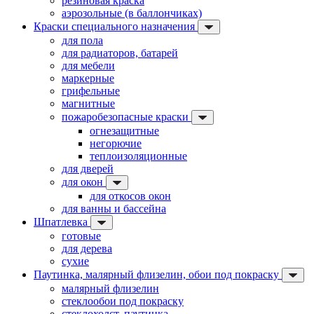
резиновая краска
аэрозольные (в баллончиках)
Краски специального назначения
для пола
для радиаторов, батарей
для мебели
маркерные
грифельные
магнитные
пожаробезопасные краски
огнезащитные
негорючие
теплоизоляционные
для дверей
для окон
для откосов окон
для ванны и бассейна
Шпатлевка
готовые
для дерева
сухие
Паутинка, малярный флизелин, обои под покраску
малярный флизелин
стеклообои под покраску
стеклохолст, паутинка