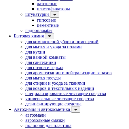
латексные
пластификаторы
штукатурки
гипсовые
цементные
гидропломбы
Бытовая химия
для комплексной уборки помещений
для мытья и ухода за полами
для кухни
для ванной комнаты
для сантехники
для стекол и зеркал
для ароматизации и нейтрализации запахов
для мытья посуды
для стирки и ухода за тканями
для ковров и текстильных изделий
специализированные чистящие средства
универсальные чистящие средства
дезинфицирующие средства
Автохимия и автокосметика
автоэмали
аэрозольные смазки
полироли для пластика