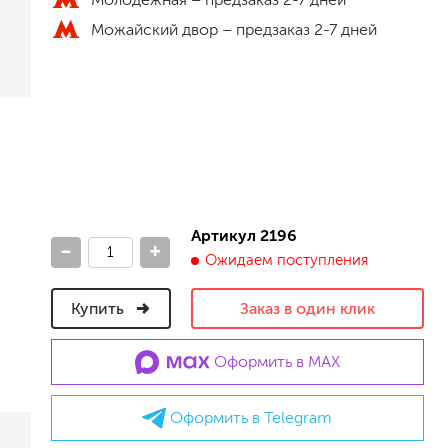
песок (эффект песчаных вихрей)
Можайский двор –
предзаказ 2-7 дней
декоративная шпаклевка
травертин, карта мира, арт-бетон
кракелюрные лаки (эффект трещин)
защитные составы, воски, лессировки
шуба
камешковая
короед
мраморная крошка
фактурные краски
Артикул 2196
-
+
Ожидаем поступления
для металла (по ржавчине)
Купить
Заказ в один клик
ПФ-115
эмали универсальные
Оформить в MAX
краски универсальные
резиновая краска
Оформить в Telegram
аэрозольные (в баллончиках)