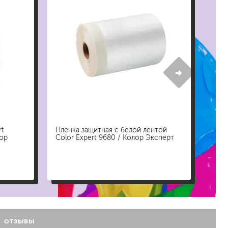
жидкие гвозди
для обоев
для паркета и напольных покрытий
пва и для древесины
термостойкие
пено-клеи
контактные
эпоксидные
клеи-геметики
rt
Пленка защитная с белой лентой
лор
Color Expert 9680 / Колор Эксперт
автоэмали
аэрозольные смазки
полироли для пластика
очистители салона
очистители двигателя
очистители тормозов
хов
ОТЗЫВЫ