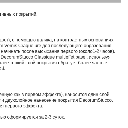
тивных покрытий.
а
вет), с помощью валика, на контрастных основаниях
m Vernis Craquelure для последующего образования
начинать после высыхания первого (около1-2 часов).
ecorumStucco Classique multieffet base , используя
лее тонкий слой покрытия образует более частые
ой.
енную как в первом эффекте), наносится один слой
о или двухслойное нанесение покрытия DecorumStucco,
для первого эффекта.
ью сформируется за 2-3 суток.