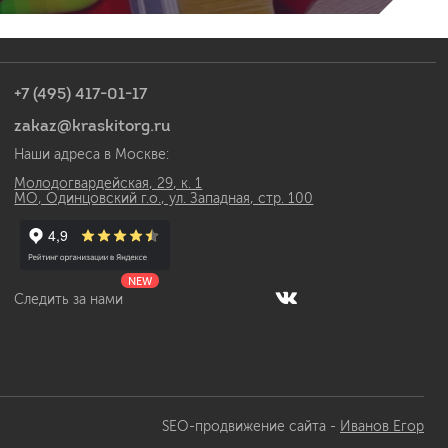
+7 (495) 417-01-17
zakaz@kraskitorg.ru
Наши адреса в Москве:
Молодогвардейская, 29, к. 1
МО, Одинцовский г.о., ул. Западная, стр. 100
NEW
Следить за нами
SEO-продвижение сайта -
Иванов Егор