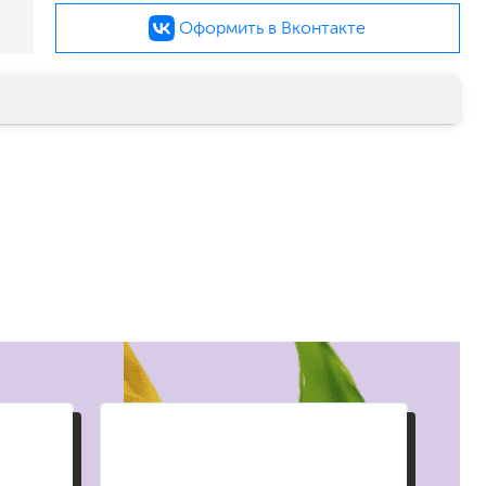
Оформить в Вконтакте
малярный флизелин
стеклообои под покраску
стеклохолст, паутинка
флизелиновые обои под покраску