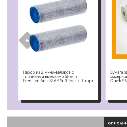
растворители, уайт-спир
средства от плесени
преобразователи ржавчи
удалители краски
средства от высолов и 
средства для снятия обо
смывка для эпоксидной 
очиститель силикона
удалитель наклеек
Набор из 2 мини-валиков с
Бумага з
торцевыми выемками Storch
малярной
Premium AquaSTAR Softflock / Шторх
Quick 96
гидроизоляция
затирка для плитки
Клей для плитки
наливные полы, ровните
смеси для монтажа тепл
добавки в растворы
штукатурки
ОПИСАН