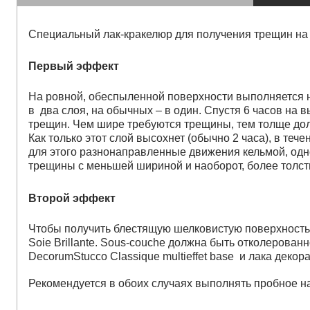
гидропломбы
Специальный лак-кракелюр для получения трещин на 
Первый эффект
На ровной, обеспыленной поверхности выполняется н
в два слоя, на обычных – в один. Спустя 6 часов на
краски для штукатурки
трещин. Чем шире требуются трещины, тем толще долж
эмали для металла
Как только этот слой высохнет (обычно 2 часа), в теч
грунтовки
для этого разнонаправленные движения кельмой, од
трещины с меньшей шириной и наоборот, более толст
пропитки для древесины
противогололедный реа
пены и клеи
Второй эффект
Чтобы получить блестящую шелковистую поверхность 
Soie Brillante. Sous-couche должна быть отколерован
DecorumStucco Classique multieffet base и лака деко
Рекомендуется в обоих случаях выполнять пробное на