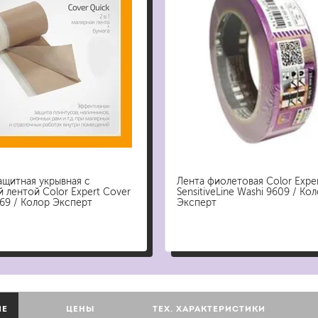
бытовая
ит, ацетон
профессиональная
очистители
ны
огнестойкая
цемента
ев
затирки
ащитная укрывная с
Лента фиолетовая Color Expe
 лентой Color Expert Cover
SensitiveLine Washi 9609 / Ко
69 / Колор Эксперт
Эксперт
для комплексной уборки помещений
для мытья и ухода за полами
для кухни
ли
для ванной комнаты
оизоляции
для сантехники
для стекол и зеркал
для ароматизации и нейтрализации запа
ИЕ
ЦЕНЫ
ТЕХ. ХАРАКТЕРИСТИКИ