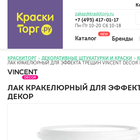
К
zakaz@kraskitorg.ru
+7 (495) 417-01-17
Пн-Пт 10-20 Сб 10-18
NEW
Каталог
Бренды
КРАСКИТОРГ
ДЕКОРАТИВНЫЕ ШТУКАТУРКИ И КРАСКИ
ЛАК КРАКЕЛЮРНЫЙ ДЛЯ ЭФФЕКТА ТРЕЩИН VINCENT DECOR 
для наружных работ
для внутренних работ
ЛАК КРАКЕЛЮРНЫЙ ДЛЯ ЭФФЕКТА
универсальные
огнебиозащитные
ДЕКОР
отбеливающие
универсальные
бетоноконтакт и для сл
для древесины