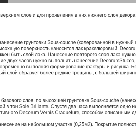
для мытья посуды
для стирки и ухода за тканями
для ковров и текстильных изделий
верхнем слое и для проявления в них нижнего слоя декора
специализированные чистящие средств
универсальные чистящие средства
дезинфицирующие средства
анесение грунтовки Sous-couche (колерованной в нужный ц
 высохшую поверхность наносится лак кракелюровый Decoru
ен быть слой лака. Нанесение повторого слоя лака нужно 
ение двух часов нужно выполнить нанесение DecorumStucco, D
новременно выполняя формирование фактуры и рисунка. Бо
ый слой образует более редкие трещины, с большей ширин
гент
базового слоя, по высохшей грунтовке Sous-couche (нанес
ной в тон Soie Brillante. Спустя два часа выполняется одн
ративного Decorum Vernis Craquelure, способом описанным 
несение на небольшом участке (0,25м2). Покрытие полност