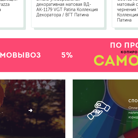
razza
декоративная матовая ВД-
матовый 
а
АК-1179 VGT Patina Коллекция
чернения 
Декоратора / ВГТ Патина
Коллекция
Патина
ПО ПР
КОПИРО
АМОВЫВОЗ
5%
САМ
СПО
Оплат
 -
нали
юрид