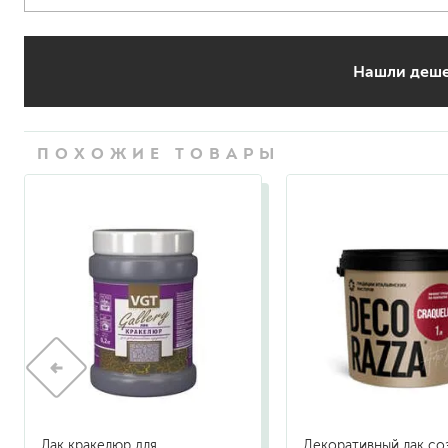
Нашли деше
ПОХОЖИЕ ТОВАРЫ
Лак кракелюр для
Декоративный лак с