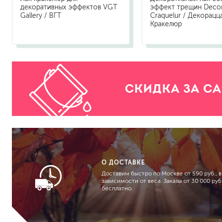
декоративных эффектов VGT
эффект трещин Deco
Gallery / ВГТ
Craquelur / Декорацц
Кракелюр
СКИДКА ЗА С
О ДОСТАВКЕ
Доставим быстро по Москве от 590 руб., в
зависимости от веса. Заказы от 30 000 руб.
бесплатно.