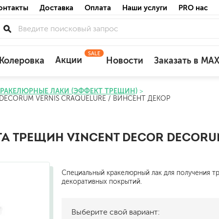
онтакты
Доставка
Оплата
Наши услуги
PRO нас
SALE
Акции
Колеровка
Новости
Заказать в MA
КРАКЕЛЮРНЫЕ ЛАКИ (ЭФФЕКТ ТРЕЩИН)
DECORUM VERNIS CRAQUELURE / ВИНСЕНТ ДЕКОР
для деревянных фасадов
для минеральных поверхностей
по штукатурке
 ТРЕЩИН VINCENT DECOR DECORUM
по бетону
Специальный кракелюрный лак для получения тр
декоративных покрытий.
акриловые
ожных поверхностей
силиконовые универсальные, нейтраль
Выберите свой вариант:
силиконовые санитарные (антигрибковы