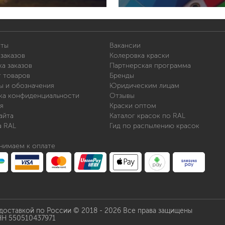
иты
Вакансии
заказов
Колеровка краски
а заказов
Партнерская программа
т товаров
Бренды
ы и обозначения
Юридическим лицам
ка конфиденциальности
Отзывы
я
Краски оптом
айта
Каталог красок по RAL
а RAL
Гид по распылению красок
нимаем к оплате
 доставкой по России © 2018 - 2026 Все права защищены
НН 550510437971