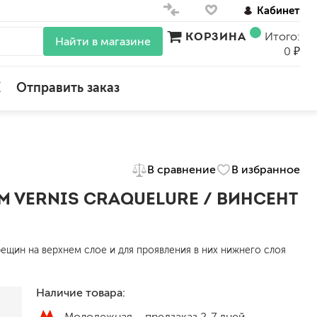
Кабинет
КОРЗИНА
Итого:
Найти в магазине
0 ₽
X
Отправить заказ
для стен
для потолков
В сравнение
В избранное
для обоев
 VERNIS CRAQUELURE / ВИНСЕНТ
влагостойкие
для кухонь и ванных комнат
колера, красители
моющиеся
ещин на верхнем слое и для проявления в них нижнего слоя
краски для декора, патина
Наличие товара:
ные
мокрый шелк
Молодежная –
предзаказ 2-7 дней
е)
венецианские (эффект мрамора)