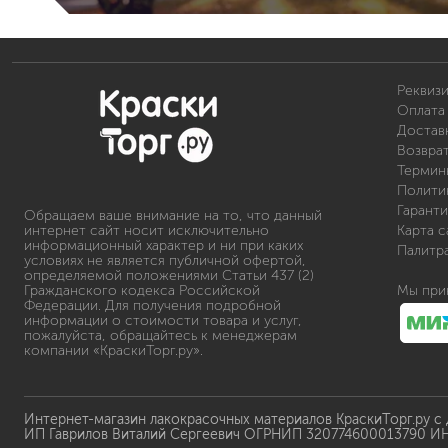
Реквиз
Оплата 
Доставк
Возвра
Термин
Полити
Гаранти
Обращаем ваше внимание на то, что данный
интернет сайт носит исключительно
Карта с
информационный характер и ни при каких
Палитр
условиях не является публичной офертой,
определяемой положениями Статьи 437 (2)
Гражданского кодекса Российской
Мы при
Федерации. Для получения подробной
информации о стоимости товара и услуг,
пожалуйста, обращайтесь к менеджерам
компании «КраскиТорг.ру».
Интернет-магазин лакокрасочных материалов КраскиТорг.ру с
ИП Гаврилов Виталий Сергеевич ОГРНИП 320774600013790 И