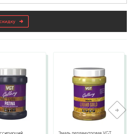
скидку
ессирующий
Эмаль перламутровая VGT