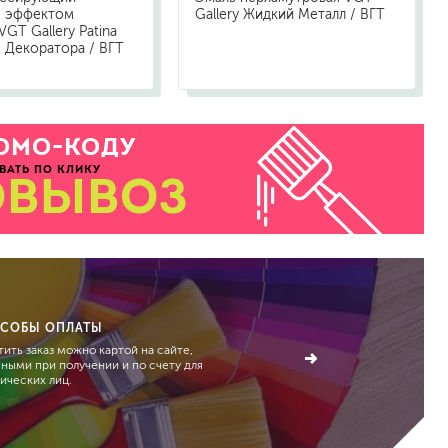
с эффектом
Gallery Жидкий Металл / ВГТ
VGT Gallery Patina
 Декоратора / ВГТ
ОМО-КОДУ
ВАТЬ ПО КЛИКУ
ОВЫВОЗ
СОБЫ ОПЛАТЫ
ить заказ можно картой на сайте,
чными при получении и по счету для
ических лиц.