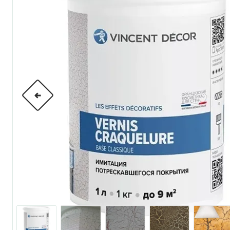
по металлу
антикорозийные
под декоративные штука
для гипсокартона
под штукатурку
для паркета и деревянно
для стен, потолков
для мебели
яхтные
для бани и сауны
для бетона и камня
масла для внутренних ра
масла для террас и нару