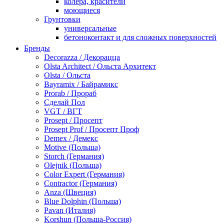
колера, красители
моющиеся
Грунтовки
универсальные
бетоноконтакт и для сложных поверхностей
для древесины
Бренды
по металлу
Decorazza / Декорацца
антикорозийные
Olsta Architect / Ольста Архитект
под декоративные штукатурки
Olsta / Ольста
для гипсокартона
Bayramix / Байрамикс
под штукатурку
Prorab / Прораб
Герметик
Сделай Пол
акриловые
VGT / ВГТ
силиконовые универсальные, нейтральные
Prosept / Просепт
силиконовые санитарные (антигрибковые)
Prosept Prof / Просепт Проф
шовные для срубов
Demex / Демекс
для кровли
Motive (Польша)
для каминов
Storch (Германия)
полиуретановые
Olejnik (Польша)
Декоративные штукатурки и краски
Color Expert (Германия)
краски для декора, патина
Contractor (Германия)
мокрый шелк
Anza (Швеция)
венецианские (эффект мрамора)
Blue Dolphin (Польша)
песок (эффект песчаных вихрей)
Pavan (Италия)
декоративная шпаклевка
Korshun (Польша-Россия)