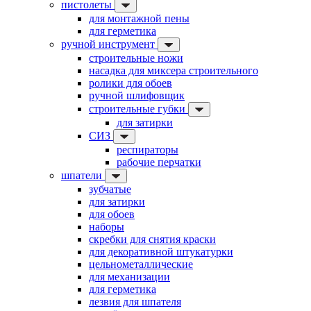
пистолеты
для монтажной пены
для герметика
ручной инструмент
строительные ножи
насадка для миксера строительного
ролики для обоев
ручной шлифовщик
строительные губки
для затирки
СИЗ
респираторы
рабочие перчатки
шпатели
зубчатые
для затирки
для обоев
наборы
скребки для снятия краски
для декоративной штукатурки
цельнометаллические
для механизации
для герметика
лезвия для шпателя