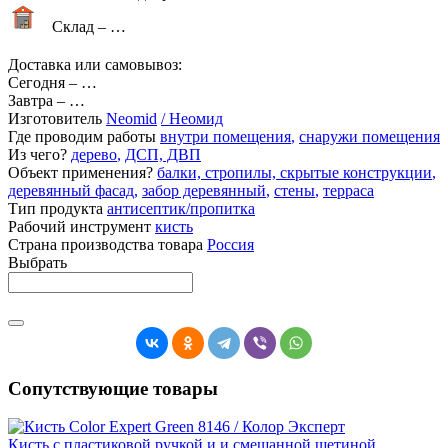
Склад –
…
Доставка или самовывоз:
Сегодня
–
…
Завтра
–
…
Изготовитель
Neomid
/ Неомид
Где проводим работы
внутри помещения
,
снаружи помещения
Из чего?
дерево
,
ДСП, ДВП
Объект применения?
балки, стропилы, скрытые конструкции
,
деревянный фасад
,
забор деревянный
,
стены
,
терраса
Тип продукта
антисептик/пропитка
Рабочий инструмент
кисть
Страна производства товара
Россия
Выбрать
Сопутствующие товары
Кисть с пластиковой ручкой и и смешанной щетиной.