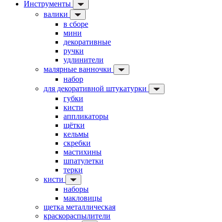
Инструменты
валики
в сборе
мини
декоративные
ручки
удлинители
малярные ванночки
набор
для декоративной штукатурки
губки
кисти
аппликаторы
щётки
кельмы
скребки
мастихины
шпатулетки
терки
кисти
наборы
макловицы
щетка металлическая
краскораспылители