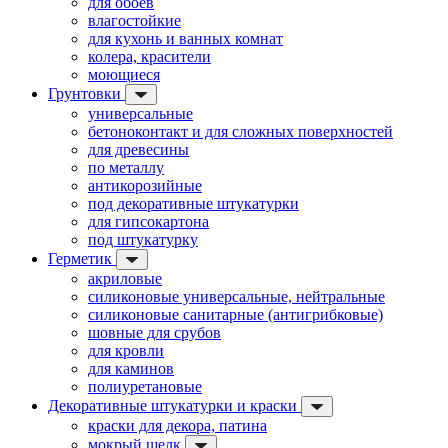
для обоев
влагостойкие
для кухонь и ванных комнат
колера, красители
моющиеся
Грунтовки
универсальные
бетоноконтакт и для сложных поверхностей
для древесины
по металлу
антикорозийные
под декоративные штукатурки
для гипсокартона
под штукатурку
Герметик
акриловые
силиконовые универсальные, нейтральные
силиконовые санитарные (антигрибковые)
шовные для срубов
для кровли
для каминов
полиуретановые
Декоративные штукатурки и краски
краски для декора, патина
мокрый шелк