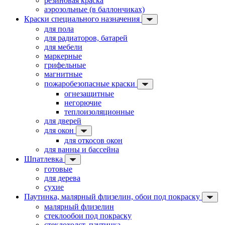
резиновая краска
аэрозольные (в баллончиках)
Краски специального назначения
для пола
для радиаторов, батарей
для мебели
маркерные
грифельные
магнитные
пожаробезопасные краски
огнезащитные
негорючие
теплоизоляционные
для дверей
для окон
для откосов окон
для ванны и бассейна
Шпатлевка
готовые
для дерева
сухие
Паутинка, малярный флизелин, обои под покраску
малярный флизелин
стеклообои под покраску
стеклохолст, паутинка