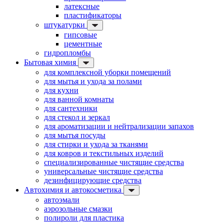
латексные
пластификаторы
штукатурки
гипсовые
цементные
гидропломбы
Бытовая химия
для комплексной уборки помещений
для мытья и ухода за полами
для кухни
для ванной комнаты
для сантехники
для стекол и зеркал
для ароматизации и нейтрализации запахов
для мытья посуды
для стирки и ухода за тканями
для ковров и текстильных изделий
специализированные чистящие средства
универсальные чистящие средства
дезинфицирующие средства
Автохимия и автокосметика
автоэмали
аэрозольные смазки
полироли для пластика