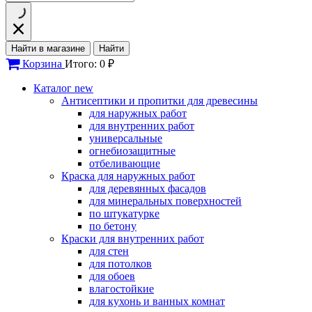
Найти в магазине
Найти
Корзина
Итого: 0 ₽
Каталог
new
Антисептики и пропитки для древесины
для наружных работ
для внутренних работ
универсальные
огнебиозащитные
отбеливающие
Краска для наружных работ
для деревянных фасадов
для минеральных поверхностей
по штукатурке
по бетону
Краски для внутренних работ
для стен
для потолков
для обоев
влагостойкие
для кухонь и ванных комнат