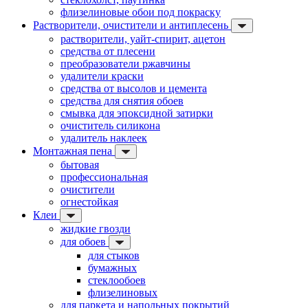
флизелиновые обои под покраску
Растворители, очистители и антиплесень
растворители, уайт-спирит, ацетон
средства от плесени
преобразователи ржавчины
удалители краски
средства от высолов и цемента
средства для снятия обоев
смывка для эпоксидной затирки
очиститель силикона
удалитель наклеек
Монтажная пена
бытовая
профессиональная
очистители
огнестойкая
Клеи
жидкие гвозди
для обоев
для стыков
бумажных
стеклообоев
флизелиновых
для паркета и напольных покрытий