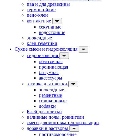
пва и для древесины
термостойкие
пено-клеи
контактные
секундные
водостойкие
эпоксидные
клеи-геметики
Сухие смеси и гидроизоляция
гидроизоляция
обмазочная
проникающая
битумная
аксессуары
затирка для плитки
эпоксидные
цементные
силиконовые
добавки
Клей для плитки
наливные полы, ровнители
смеси для монтажа теплоизоляции
добавки в растворы
противоморозные