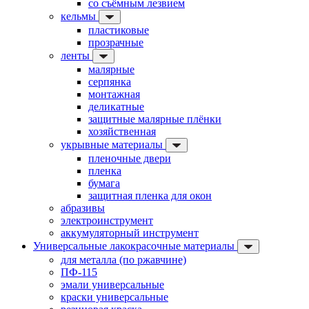
со съёмным лезвием
кельмы
пластиковые
прозрачные
ленты
малярные
серпянка
монтажная
деликатные
защитные малярные плёнки
хозяйственная
укрывные материалы
пленочные двери
пленка
бумага
защитная пленка для окон
абразивы
электроинструмент
аккумуляторный инструмент
Универсальные лакокрасочные материалы
для металла (по ржавчине)
ПФ-115
эмали универсальные
краски универсальные