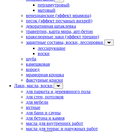
перламутровый
матовый
венецианские (эффект мрамора)
песок (эффект песчаных вихрей)
декоративная шпаклевка
травертин, карта мира, арт-бетон
кракелюрные лаки (эффект трещин)
защитные составы, воски, лессировки
лессирующие
воски
шуба
камешковая
короед
мраморная крошка
фактурные краски
Лаки, масла, воски
для паркета и деревянного пола
для стен, потолков
для мебели
яхтные
для бани и сауны
для бетона и камня
масла для внутренних работ
масла для террас и наружных работ