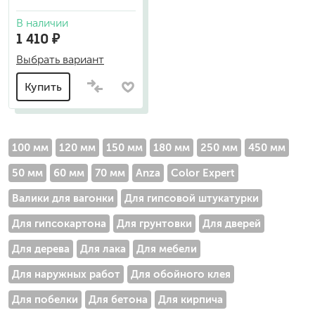
В наличии
1 410 ₽
Выбрать вариант
Купить
100 мм
120 мм
150 мм
180 мм
250 мм
450 мм
50 мм
60 мм
70 мм
Anza
Color Expert
Валики для вагонки
Для гипсовой штукатурки
Для гипсокартона
Для грунтовки
Для дверей
Для дерева
Для лака
Для мебели
Для наружных работ
Для обойного клея
Для побелки
Для бетона
Для кирпича