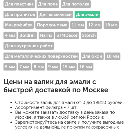
Для пластика
Для пола
Для потолка
Для пропиток
Для шпаклевки
Для эмали
Микрофибра
Поролоновые
11 мм
12 мм
18 мм
4 мм
Boldrini
Harris
STMDecor
Storch
Для внутренних работ
Для металлических поверхностей
Для окон
10 мм
5 мм
7 мм
8 мм
9 мм
15 мм
16 мм
Цены на
валик для эмали
с
быстрой доставкой по Москве
Стоимость
валик для эмали
от 0 до 19810 рублей;
Ассортимент фильтра - 7 шт.;
Вы можете заказать доставку в день заказа по
Москве, а также в любой регион России;
Зарегистрируйтесь на сайте и получите выгодные
условия на дальнейшие покупки лакокрасочных