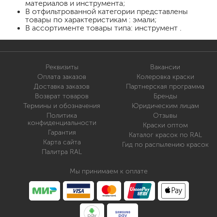
материалов и инструмента;
В отфильтрованной категории представлены
товары по характеристикам : эмали;
В ассортименте товары типа: инструмент .
Реквизиты
Вакансии
Оплата заказов
Колеровка краски
Доставка заказов
Партнерская программа
Возврат товаров
Бренды
Термины и обозначения
Юридическим лицам
Политика
Отзывы
конфиденциальности
Краски оптом
Гарантия
Каталог красок по RAL
Карта сайта
Гид по распылению красок
Палитра RAL
Мы принимаем к оплате