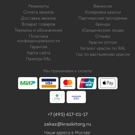
Реквизиты
Вакансии
Оплата заказов
Колеровка краски
Доставка заказов
Партнерская программа
Возврат товаров
Бренды
Термины и обозначения
Юридическим лицам
Политика
Отзывы
конфиденциальности
Краски оптом
Гарантия
Каталог красок по RAL
Карта сайта
Гид по распылению красок
Палитра RAL
Мы принимаем к оплате
+7 (495) 417-01-17
zakaz@kraskitorg.ru
Наши адреса в Москве: