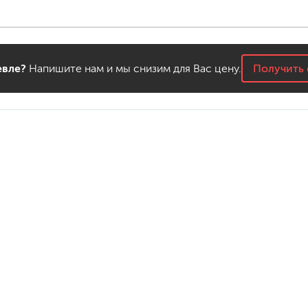
для мытья посуды
для стирки и ухода за тканями
для ковров и текстильных изделий
специализированные чистящие средств
универсальные чистящие средства
вле?
Напишите нам и мы снизим для Вас цену.
Получить 
дезинфицирующие средства
гент