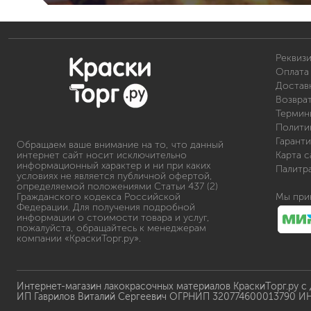
Реквиз
Оплата 
Доставк
Возвра
Термин
Полити
Гаранти
Обращаем ваше внимание на то, что данный
интернет сайт носит исключительно
Карта с
информационный характер и ни при каких
Палитр
условиях не является публичной офертой,
определяемой положениями Статьи 437 (2)
Гражданского кодекса Российской
Мы при
Федерации. Для получения подробной
информации о стоимости товара и услуг,
пожалуйста, обращайтесь к менеджерам
компании «КраскиТорг.ру».
Интернет-магазин лакокрасочных материалов КраскиТорг.ру с
ИП Гаврилов Виталий Сергеевич ОГРНИП 320774600013790 И