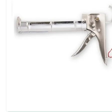
по металлу
антикорозийные
под декоративные штука
для гипсокартона
под штукатурку
для паркета и деревянно
для стен, потолков
для мебели
яхтные
для бани и сауны
для бетона и камня
масла для внутренних ра
масла для террас и нару