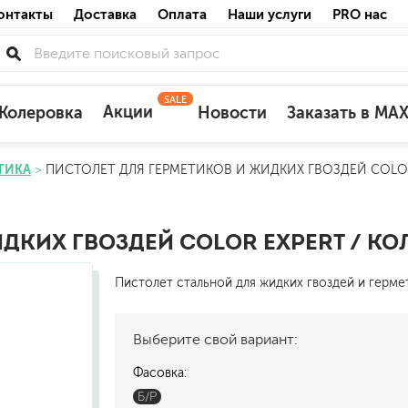
онтакты
Доставка
Оплата
Наши услуги
PRO нас
SALE
Акции
Колеровка
Новости
Заказать в MA
ТИКА
ПИСТОЛЕТ ДЛЯ ГЕРМЕТИКОВ И ЖИДКИХ ГВОЗДЕЙ COLOR
для деревянных фасадов
для минеральных поверхностей
по штукатурке
ДКИХ ГВОЗДЕЙ COLOR EXPERT / КО
по бетону
Пистолет стальной для жидких гвоздей и герме
Выберите свой вариант:
акриловые
Фасовка:
ожных поверхностей
силиконовые универсальные, нейтраль
Б/Р
силиконовые санитарные (антигрибковы