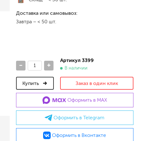
песок (эффект песчаных вихрей)
Доставка или самовывоз:
декоративная шпаклевка
Завтра
–
< 50 шт.
травертин, карта мира, арт-бетон
кракелюрные лаки (эффект трещин)
защитные составы, воски, лессировки
шуба
камешковая
короед
Артикул 3399
-
+
мраморная крошка
В наличии
фактурные краски
Купить
Заказ в один клик
для металла (по ржавчине)
Оформить в MAX
ПФ-115
эмали универсальные
Оформить в Telegram
краски универсальные
резиновая краска
аэрозольные (в баллончиках)
Оформить в Вконтакте