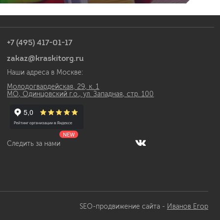
+7 (495) 417-01-17
zakaz@kraskitorg.ru
Наши адреса в Москве:
Молодогвардейская, 29, к. 1
МО, Одинцовский г.о., ул. Западная, стр. 100
NEW
Следить за нами
SEO-продвижение сайта -
Иванов Егор