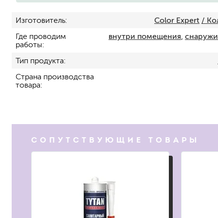
Изготовитель
Color Expert
/ К
Где проводим
внутри помещения
,
снаружи
работы
Тип продукта
Страна производства
товара
для пола
для радиаторов, батарей
для мебели
маркерные
СОПУТСТВУЮЩИЕ ТОВАРЫ
грифельные
магнитные
пожаробезопасные крас
для дверей
для окон
для ванны и бассейна