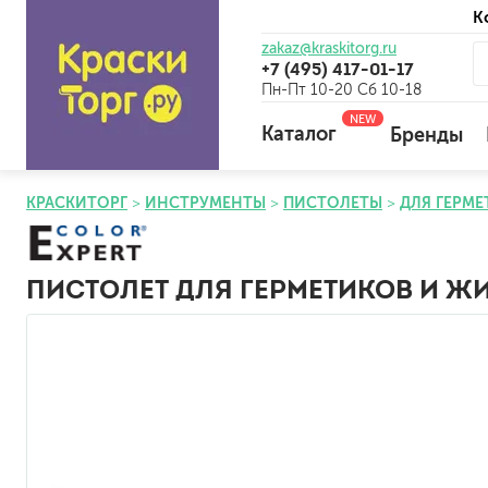
К
zakaz@kraskitorg.ru
+7 (495) 417-01-17
Пн-Пт 10-20 Сб 10-18
NEW
Каталог
Бренды
КРАСКИТОРГ
ИНСТРУМЕНТЫ
ПИСТОЛЕТЫ
ДЛЯ ГЕРМЕ
для наружных работ
для внутренних работ
ПИСТОЛЕТ ДЛЯ ГЕРМЕТИКОВ И ЖИ
универсальные
огнебиозащитные
отбеливающие
универсальные
бетоноконтакт и для сл
для древесины