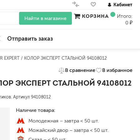
Кабинет
КОРЗИНА
Итого:
Найти в магазине
0 ₽
X
Отправить заказ
 EXPERT / КОЛОР ЭКСПЕРТ СТАЛЬНОЙ 94108012
для стен
В сравнение
В избранное
для потолков
для обоев
ЛОР ЭКСПЕРТ СТАЛЬНОЙ 94108012
влагостойкие
для кухонь и ванных комнат
тиков. Артикул 94108012
колера, красители
моющиеся
Наличие товара:
Молодежная –
завтра < 50 шт.
краски для декора, патина
Можайский двор –
завтра < 50 шт.
ные
мокрый шелк
Склад –
< 50 шт.
е)
венецианские (эффект мрамора)