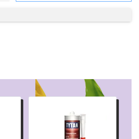
малярный флизелин
стеклообои под покраску
стеклохолст, паутинка
флизелиновые обои под покраску