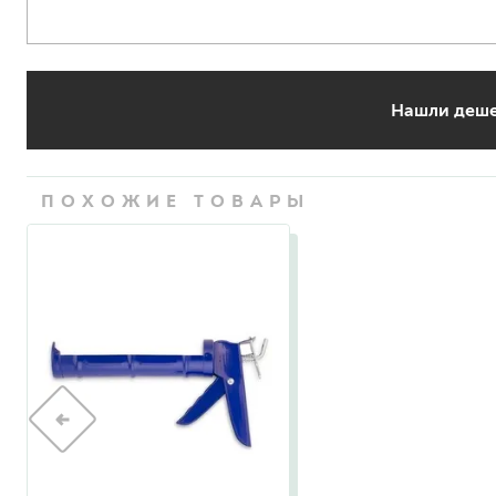
гидропломбы
Нашли деше
краски для штукатурки
ПОХОЖИЕ ТОВАРЫ
эмали для металла
грунтовки
пропитки для древесины
противогололедный реа
пены и клеи