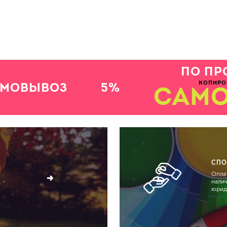
ПО ПР
КОПИРО
АМОВЫВОЗ
5%
САМ
СПО
Оплат
 -
нали
юрид