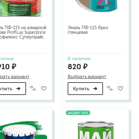
песок (эффект песчаных вихрей)
декоративная шпаклевка
травертин, карта мира, арт-бетон
ь ПФ-115 на алкидной
Эмаль ПФ-115 Ярко
кракелюрные лаки (эффект трещин)
ве ProfiLux Superprice
глянцевая
защитные составы, воски, лессировки
рофилюкс Суперпрайс
шуба
камешковая
короед
аличии
В наличии
910 ₽
820 ₽
мраморная крошка
фактурные краски
рать вариант
Выбрать вариант
упить
Купить
для металла (по ржавчине)
ПФ-115
эмали универсальные
АКЦИЯ -10%
краски универсальные
резиновая краска
аэрозольные (в баллончиках)