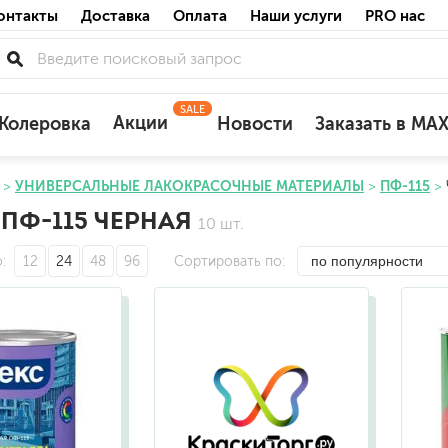
онтакты
Доставка
Оплата
Наши услуги
PRO нас
SALE
Акции
Колеровка
Новости
Заказать в MA
УНИВЕРСАЛЬНЫЕ ЛАКОКРАСОЧНЫЕ МАТЕРИАЛЫ
ПФ-115
для деревянных фасадов
ПФ-115 ЧЕРНАЯ
10 шт.
для минеральных поверхностей
по штукатурке
о
12
24
48
96
Сортировать по
по бетону
акриловые
ожных поверхностей
силиконовые универсальные, нейтраль
силиконовые санитарные (антигрибковы