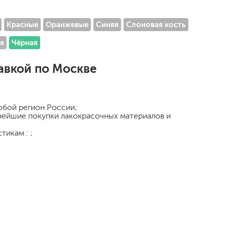
Красные
Оранжевые
Синяя
Слоновая кость
а
я
Чёрная
авкой по Москве
любой регион России;
ьнейшие покупки лакокрасочных материалов и
тикам : ;