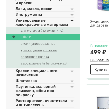
и краски
по металлу
Лаки, масла, воски
антикорозийные
Инструменты
под декоративные штука
Универсальные
Эмаль алки
для гипсокартона
лакокрасочные материалы
для дерева
под штукатурку
для металла (по ржавчине)
ПФ-115
эмали универсальные
В наличии
499 ₽
краски универсальные
резиновая краска
Выбрать в
аэрозольные (в баллончиках)
Купить
для паркета и деревянно
Краски специального
назначения
для стен, потолков
для мебели
Шпатлевка
яхтные
Паутинка, малярный
флизелин, обои под
для бани и сауны
покраску
для бетона и камня
Растворители, очистители
масла для внутренних ра
и антиплесень
масла для террас и нару