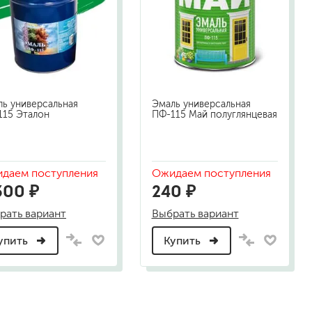
ь универсальная
Эмаль универсальная
115 Эталон
ПФ-115 Май полуглянцевая
малярный флизелин
даем поступления
Ожидаем поступления
стеклообои под покраску
300 ₽
240 ₽
стеклохолст, паутинка
флизелиновые обои под покраску
рать вариант
Выбрать вариант
упить
Купить