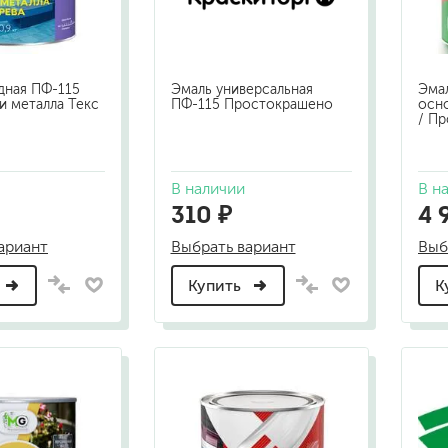
шовные для срубов
для кровли
турки
для каминов
дная ПФ-115
Эмаль универсальная
Эмал
полиуретановые
 и металла Текс
ПФ-115 Простокрашено
осно
/ П
В наличии
В н
310 ₽
4 
ариант
Выбрать вариант
Выб
Купить
К
го пола
валики
малярные ванночки
для декоративной штукатурки
кисти
щетка металлическая
краскораспылители
бот
пистолеты
жных работ
ручной инструмент