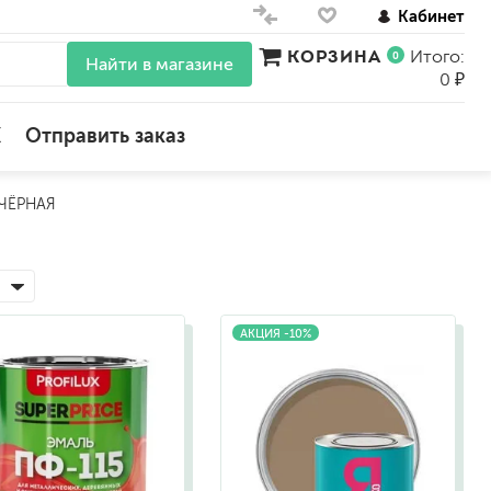
Кабинет
КОРЗИНА
Итого:
0
Найти в магазине
0 ₽
X
Отправить заказ
ЧЁРНАЯ
для стен
для потолков
для обоев
влагостойкие
для кухонь и ванных комнат
АКЦИЯ -10%
колера, красители
моющиеся
краски для декора, патина
ные
мокрый шелк
е)
венецианские (эффект мрамора)