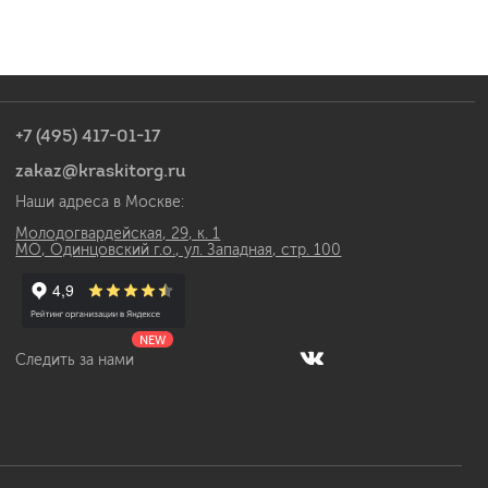
+7 (495) 417-01-17
zakaz@kraskitorg.ru
Наши адреса в Москве:
Молодогвардейская, 29, к. 1
МО, Одинцовский г.о., ул. Западная, стр. 100
NEW
Следить за нами