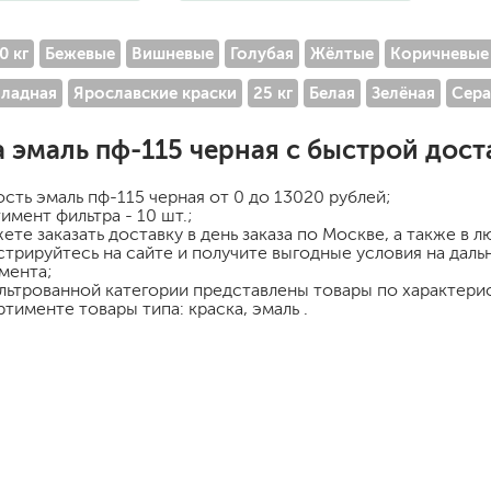
для мытья посуды
для стирки и ухода за тканями
для ковров и текстильных изделий
0 кг
Бежевые
Вишневые
Голубая
Жёлтые
Коричневые
специализированные чистящие средств
ладная
Ярославские краски
25 кг
Белая
Зелёная
Сера
универсальные чистящие средства
дезинфицирующие средства
а
эмаль пф-115 черная
с быстрой дост
ость
эмаль пф-115 черная
от 0 до 13020 рублей;
имент фильтра - 10 шт.;
ете заказать доставку в день заказа по Москве, а также в 
стрируйтесь на сайте и получите выгодные условия на дал
мента;
гент
льтрованной категории представлены товары по характерис
ртименте товары типа: краска, эмаль .