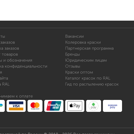
иты
Вакансии
заказов
Колеровка краски
а заказов
Партнерская программа
т товаров
Бренды
ы и обозначения
Юридическим лицам
ка конфиденциальности
Отзывы
я
Краски оптом
айта
Каталог красок по RAL
а RAL
Гид по распылению красок
нимаем к оплате