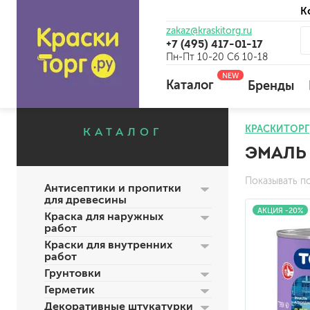
К
zakaz@kraskitorg.ru
+7 (495) 417-01-17
Пн-Пт 10-20 Сб 10-18
NEW
Каталог
Бренды
КРАСКИТОРГ
КАТАЛОГ
ЭМАЛЬ 
для наружных работ
для внутренних работ
Показывать п
Антисептики и пропитки
универсальные
для древесины
огнебиозащитные
АКЦИЯ -20%
Краска для наружных
отбеливающие
работ
Краски для внутренних
работ
Грунтовки
универсальные
Герметик
бетоноконтакт и для сл
Декоративные штукатурки
для древесины