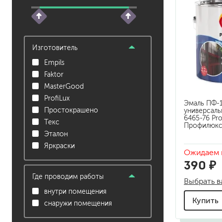
растворители, уайт-спир
средства от плесени
преобразователи ржавчи
Изготовитель
удалители краски
Empils
средства от высолов и 
Faktor
средства для снятия обо
MasterGood
смывка для эпоксидной 
ProfiLux
Эмаль ПФ-1
очиститель силикона
Простокрашено
универсаль
удалитель наклеек
6465-76 Pro
Текс
Профилюк
Эталон
гидроизоляция
Яркраски
Ожидаем 
затирка для плитки
390 ₽
Клей для плитки
наливные полы, ровните
Где проводим работы
Выбрать в
смеси для монтажа тепл
внутри помещения
добавки в растворы
Купить
снаружи помещения
штукатурки