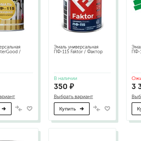
шпатели
кельмы
ленты
укрывные материалы
абразивы
электроинструмент
ерсальная
Эмаль универсальная
Эмал
аккумуляторный инструмент
terGood /
ПФ-115 Faktor / Фактор
ПФ-
готовые
для дерева
В наличии
Ожи
сухие
350 ₽
3 
ариант
Выбрать вариант
Выб
Купить
К
ки