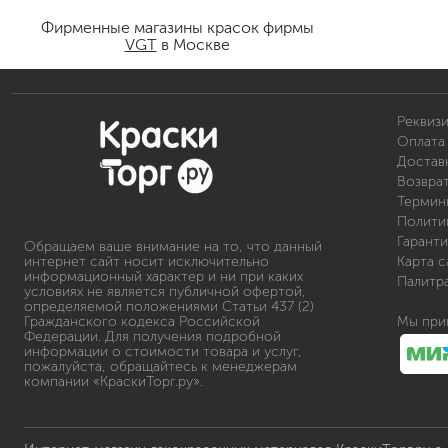
Фирменные магазины красок фирмы
VGT
в Москве
Реквиз
Оплата 
Доставк
Возвра
Термин
Полити
Гаранти
Обращаем ваше внимание на то, что данный
интернет сайт носит исключительно
Карта с
информационный характер и ни при каких
Палитр
условиях не является публичной офертой,
определяемой положениями Статьи 437 (2)
Гражданского кодекса Российской
Мы при
Федерации. Для получения подробной
информации о стоимости товара и услуг,
пожалуйста, обращайтесь к менеджерам
компании «КраскиТорг.ру».