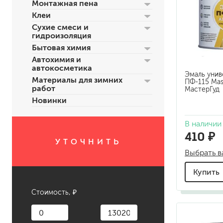
Монтажная пена
Клеи
Сухие смеси и
гидроизоляция
Бытовая химия
Автохимия и
автокосметика
Эмаль унив
Материалы для зимних
ПФ-115 Mas
работ
МастерГуд
Новинки
для пола
для радиаторов, батарей
В наличии
для мебели
410 ₽
УТОЧНИТЬ
маркерные
Выбрать в
грифельные
магнитные
Купить
пожаробезопасные крас
для дверей
Стоимость, ₽
для окон
для ванны и бассейна