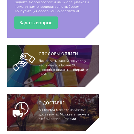
панели
Задайте любой вопрос и наши специалисты
помогут вам определиться с выбором.
мебель домашняя
Консультация совершенно бесплатна!
минеральный фасад
металлические
Задать вопрос
конструкции
мебель садовая (уличная)
общественное помещение
окна, двери
CПОСОБЫ ОПЛАТЫ
подвал, лоджия, подземная
Для оплаты вашей покупки у
парковка
нас имеется более 20
способов оплаты, выбирайте
потолок
свой!
пол, лестница
профили, декоративные
детали
решетка, ограда
О ДОСТАВКЕ
стены
Вы всегда можете заказать
доставку по Москве а также в
терраса
любой регион России
трубы, радиаторы
отопления