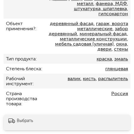
металл
,
фанера, МДФ
,
штукатурка, шпатлевка,
гипсокартон
Объект
деревянный фасад
,
гараж, ворота
применения?
металлические
,
забор
деревянный
,
минеральный фасад
,
металлические конструкции
,
мебель садовая (уличная)
,
окна,
двери
,
стены
Тип продукта
краска
,
эмаль
Степень блеска
глянцевая
Рабочий
валик
,
кисть
,
распылитель
инструмент
Страна
Россия
производства
товара
Выбрать