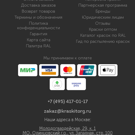
Доставка заказов
Партнерская программа
Возврат товаров
Бренды
Термины и обозначения
Юридическим лицам
Политика
Отзывы
конфиденциальности
Краски оптом
Гарантия
Каталог красок по RAL
Карта сайта
Гид по распылению красок
Палитра RAL
Мы принимаем к оплате
+7 (495) 417-01-17
zakaz@kraskitorg.ru
Наши адреса в Москве:
Молодогвардейская, 29, к. 1
МО, Одинцовский г.о., ул. Западная, стр. 100