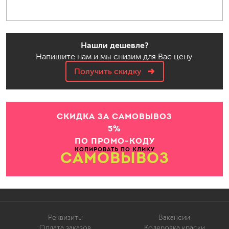
Нашли дешевле?
Напишите нам и мы снизим для Вас цену.
Получить скидку
СКИДКА ЗА САМОВЫВОЗ
5%
ПО ПРОМО-КОДУ
КОПИРОВАТЬ ПО КЛИКУ
САМОВЫВОЗ
Реквизиты
Вакансии
Оплата заказов
Колеровка краски