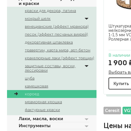
и краски
по металлу
краски для декора, патина
антикорозийные
мокрый шелк
под декоративные штука
Штукатурка
венецианские (эффект мрамора)
для гипсокартона
мелкозерни
под штукатурку
песок (эффект песчаных вихрей)
1-1,5 мм VG
Роллерная 
декоративная шпаклевка
травертин, карта мира, арт-бетон
В наличии
кракелюрные лаки (эффект трещин)
1 900 
защитные составы, воски,
лессировки
Выбрать в
шуба
Купить
для паркета и деревянно
камешковая
для стен, потолков
короед
для мебели
мраморная крошка
яхтные
фактурные краски
Ceresit
VG
для бани и сауны
для бетона и камня
Лаки, масла, воски
масла для внутренних ра
Цены н
Инструменты
масла для террас и нару