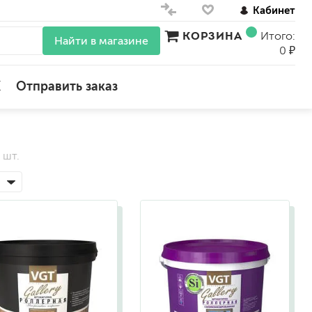
Кабинет
КОРЗИНА
Итого:
Найти в магазине
0 ₽
X
Отправить заказ
для стен
 шт.
для потолков
для обоев
влагостойкие
для кухонь и ванных комнат
колера, красители
моющиеся
краски для декора, патина
ные
мокрый шелк
е)
венецианские (эффект мрамора)