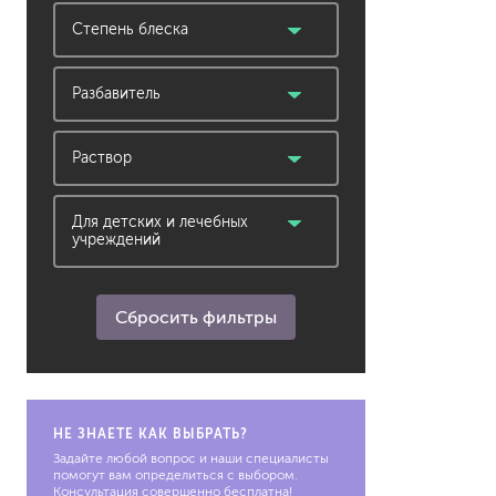
OSB и ОСП плиты
бытовое применение
Степень блеска
пено- и газобетонные
деревянный фасад
блоки
матовая
ванная, душевая
пенополистирол
Разбавитель
гараж, ворота
фанера, МДФ
металлические
вода
цемент
забор деревянный
Раствор
штукатурка, шпатлевка,
кухонная зона
гипсокартон
готовый состав
минеральный фасад
готовый состав (возможно
Для детских и лечебных
объекты общепита
учреждений
разбавление)
общественное помещение
да
подвал, лоджия, подземная
парковка
Сбросить фильтры
стены
терраса
НЕ ЗНАЕТЕ КАК ВЫБРАТЬ?
Задайте любой вопрос и наши специалисты
помогут вам определиться с выбором.
Консультация совершенно бесплатна!