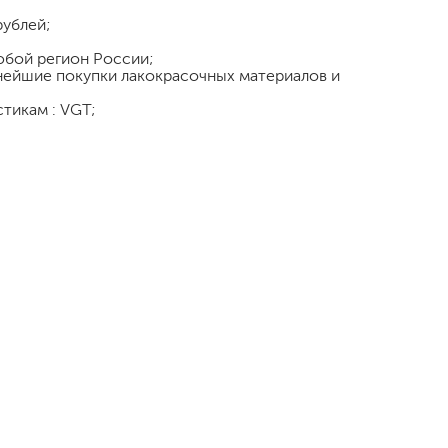
рублей;
любой регион России;
ьнейшие покупки лакокрасочных материалов и
тикам : VGT;
малярный флизелин
стеклообои под покраску
стеклохолст, паутинка
флизелиновые обои под покраску