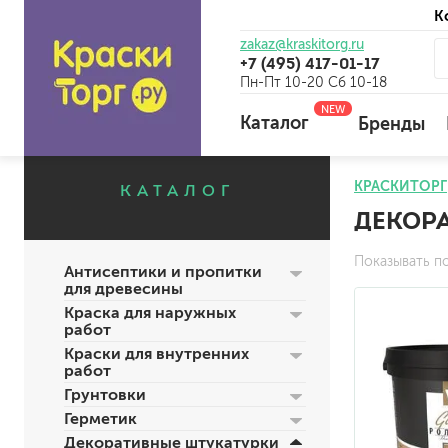
К
zakaz@kraskitorg.ru
+7 (495) 417-01-17
Пн-Пт 10-20 Сб 10-18
NEW
Каталог
Бренды
КРАСКИТОРГ
КАТАЛОГ
ДЕКОРА
для наружных работ
для внутренних работ
Показывать п
Антисептики и пропитки
универсальные
для древесины
огнебиозащитные
Краска для наружных
отбеливающие
работ
Краски для внутренних
работ
Грунтовки
универсальные
Герметик
бетоноконтакт и для сл
Декоративные штукатурки
для древесины