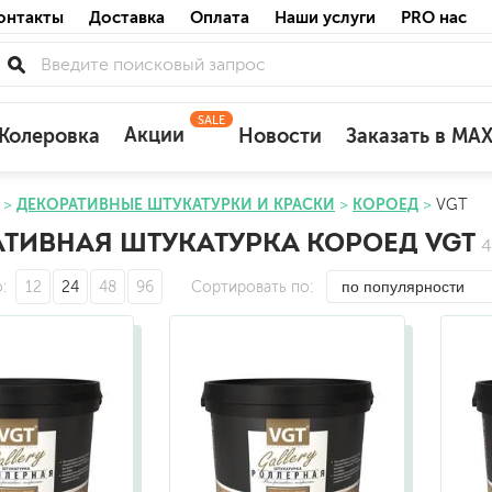
онтакты
Доставка
Оплата
Наши услуги
PRO нас
SALE
Акции
Колеровка
Новости
Заказать в MA
ДЕКОРАТИВНЫЕ ШТУКАТУРКИ И КРАСКИ
КОРОЕД
VGT
для деревянных фасадов
ТИВНАЯ ШТУКАТУРКА КОРОЕД VGT
4
для минеральных поверхностей
по штукатурке
о
12
24
48
96
Сортировать по
по бетону
акриловые
ожных поверхностей
силиконовые универсальные, нейтраль
силиконовые санитарные (антигрибковы