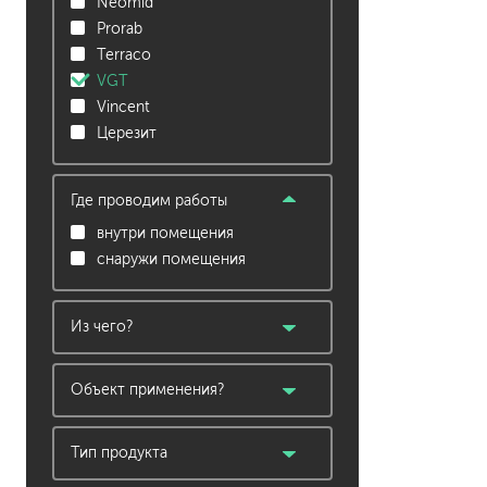
гидропломбы
Neomid
Prorab
Terraco
VGT
Vincent
Церезит
краски для штукатурки
Где проводим работы
эмали для металла
внутри помещения
грунтовки
снаружи помещения
пропитки для древесины
противогололедный реа
пены и клеи
Из чего?
декоративная штукатурка
дерево
Объект применения?
ДСП, ДВП
балкон
камень
беседка, садовое
Тип продукта
кирпич, бетон
строение
декоративная штукатурка