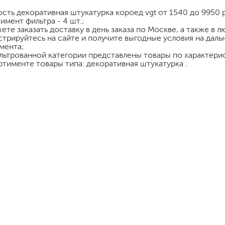
шпатели
ость
декоративная штукатурка короед vgt
от 1540 до 9950 
имент фильтра - 4 шт.;
кельмы
ете заказать доставку в день заказа по Москве, а также в 
ленты
стрируйтесь на сайте и получите выгодные условия на дал
укрывные материалы
мента;
льтрованной категории представлены товары по характерис
абразивы
ртименте товары типа: декоративная штукатурка .
электроинструмент
аккумуляторный инструмент
готовые
для дерева
сухие
ки