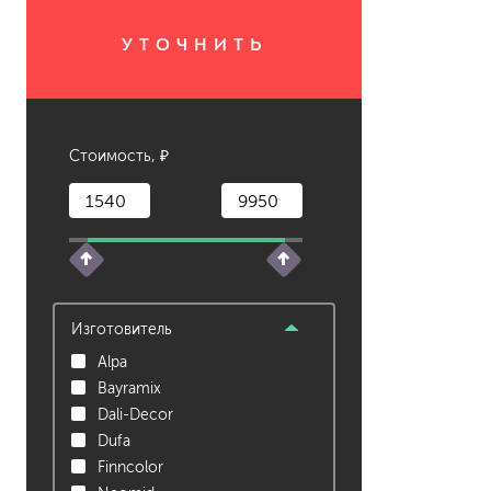
УТОЧНИТЬ
растворители, уайт-спир
средства от плесени
преобразователи ржавчи
удалители краски
средства от высолов и 
Стоимость, ₽
средства для снятия обо
смывка для эпоксидной 
очиститель силикона
удалитель наклеек
гидроизоляция
Изготовитель
затирка для плитки
Alpa
Клей для плитки
Bayramix
наливные полы, ровните
Dali-Decor
смеси для монтажа тепл
добавки в растворы
Dufa
штукатурки
Finncolor