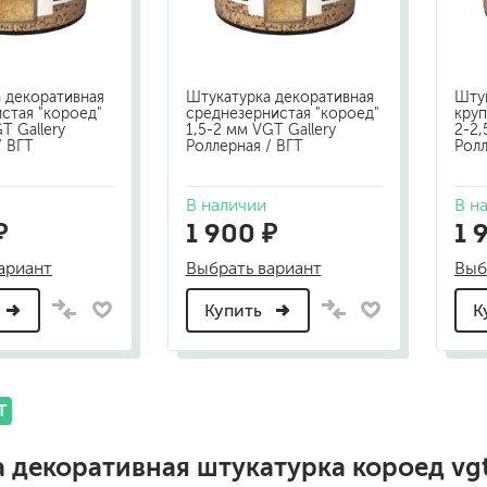
шовные для срубов
для кровли
турки
для каминов
 декоративная
Штукатурка декоративная
Шту
полиуретановые
стая "короед"
среднезернистая "короед"
круп
T Gallery
1,5-2 мм VGT Gallery
2-2,
/ ВГТ
Роллерная / ВГТ
Ролл
В наличии
В н
₽
1 900 ₽
1 
ариант
Выбрать вариант
Выб
Купить
К
го пола
валики
малярные ванночки
для декоративной штукатурки
кисти
T
щетка металлическая
краскораспылители
бот
пистолеты
а
декоративная штукатурка короед vg
жных работ
ручной инструмент