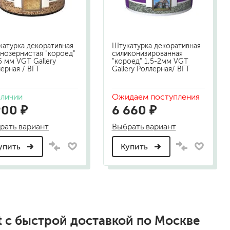
песок (эффект песчаных вихрей)
декоративная шпаклевка
травертин, карта мира, арт-бетон
катурка декоративная
Штукатурка декоративная
кракелюрные лаки (эффект трещин)
нозернистая "короед"
силиконизированная
защитные составы, воски, лессировки
5 мм VGT Gallery
"короед" 1,5-2мм VGT
ерная / ВГТ
Gallery Роллерная/ ВГТ
шуба
камешковая
короед
аличии
Ожидаем поступления
900 ₽
6 660 ₽
мраморная крошка
фактурные краски
рать вариант
Выбрать вариант
упить
Купить
для металла (по ржавчине)
ПФ-115
эмали универсальные
краски универсальные
резиновая краска
аэрозольные (в баллончиках)
t
с быстрой доставкой по Москве