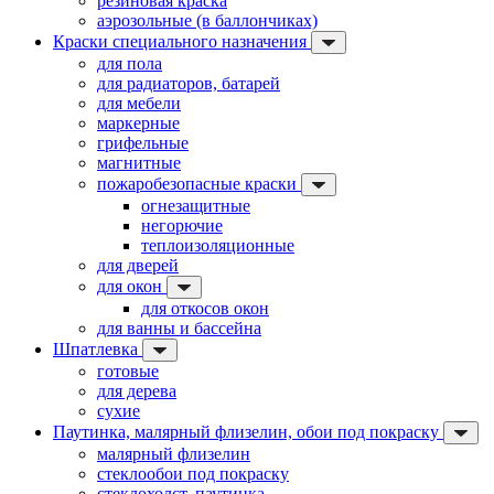
резиновая краска
аэрозольные (в баллончиках)
Краски специального назначения
для пола
для радиаторов, батарей
для мебели
маркерные
грифельные
магнитные
пожаробезопасные краски
огнезащитные
негорючие
теплоизоляционные
для дверей
для окон
для откосов окон
для ванны и бассейна
Шпатлевка
готовые
для дерева
сухие
Паутинка, малярный флизелин, обои под покраску
малярный флизелин
стеклообои под покраску
стеклохолст, паутинка