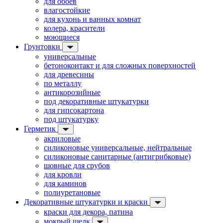
для обоев
влагостойкие
для кухонь и ванных комнат
колера, красители
моющиеся
Грунтовки
универсальные
бетоноконтакт и для сложных поверхностей
для древесины
по металлу
антикорозийные
под декоративные штукатурки
для гипсокартона
под штукатурку
Герметик
акриловые
силиконовые универсальные, нейтральные
силиконовые санитарные (антигрибковые)
шовные для срубов
для кровли
для каминов
полиуретановые
Декоративные штукатурки и краски
краски для декора, патина
мокрый шелк