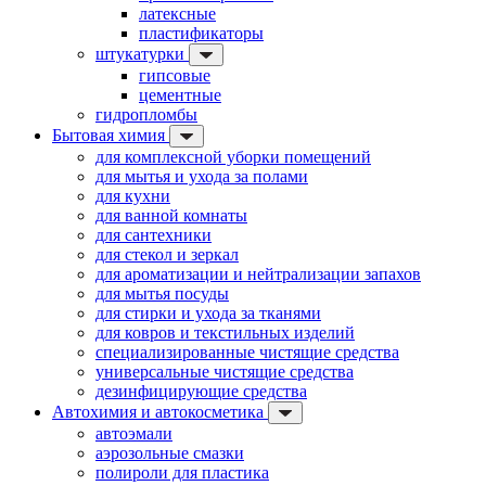
латексные
пластификаторы
штукатурки
гипсовые
цементные
гидропломбы
Бытовая химия
для комплексной уборки помещений
для мытья и ухода за полами
для кухни
для ванной комнаты
для сантехники
для стекол и зеркал
для ароматизации и нейтрализации запахов
для мытья посуды
для стирки и ухода за тканями
для ковров и текстильных изделий
специализированные чистящие средства
универсальные чистящие средства
дезинфицирующие средства
Автохимия и автокосметика
автоэмали
аэрозольные смазки
полироли для пластика