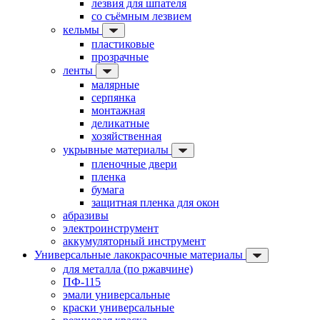
лезвия для шпателя
со съёмным лезвием
кельмы
пластиковые
прозрачные
ленты
малярные
серпянка
монтажная
деликатные
хозяйственная
укрывные материалы
пленочные двери
пленка
бумага
защитная пленка для окон
абразивы
электроинструмент
аккумуляторный инструмент
Универсальные лакокрасочные материалы
для металла (по ржавчине)
ПФ-115
эмали универсальные
краски универсальные