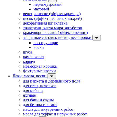
перламутровый
матовый
венецианские (эффект мрамора)
песок (эффект песчаных вихрей)
декоративная шпаклевка
травертин, карта мира, арт-бетон
кракелюрные лаки (эффект трещин)
защитные составы, воски, лессировки
лессирующие
воски
шуба
камешковая
короед
мраморная крошка
фактурные краски
Лаки, масла, воски
для паркета и деревянного пола
для стен, потолков
для мебели
яхтные
для бани и сауны
для бетона и камня
масла для внутренних работ
масла для террас и наружных работ