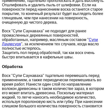
применению, тщательно прополоскать и дать высохнуть.
Отшлифовать и удалить пыль от шлифовки. Если на
поверхности перед нанесением воска останется старое
покрытие, то конечный результат будет выглядеть более
глянцевым, чем при нанесении на поверхность,
очищенную до чистого дерева.
Воск "Супи Саунаваха" не подходит для ранее
промасленных деревянных поверхностей,
обработанных, например, масляным составом "
Супи
Лаудесуоя
", за исключением тех случаев, когда масло
полностью истерлось.
Защитить пол перед обработкой, так как воск очень
быстро впитывается в кафельные швы.
Обработка
Воск "Супи Саунаваха" тщательно перемешать перед
применением, а также периодически перемешивать во
время работ. Нанести один слой по направлению
волокон древесины в таком количестве зараз, в котором
его может впитать древесина. Поскольку материал
жидкий, то легче наносить необходимое количество,
используя поролоновую кисть или губку. При нанесении
слишком большого количества поверхность становится