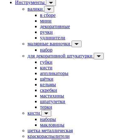
Инструменты
валики
в сборе
мини
декоративные
ручки
удлинители
малярные ванночки
набор
для декоративной штукатурки
губки
кисти
аппликаторы
щётки
кельмы
скребки
мастихины
шпатулетки
терки
кисти
наборы
макловицы
щетка металлическая
краскораспылители