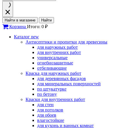
Найти в магазине
Найти
Корзина
Итого: 0 ₽
Каталог
new
Антисептики и пропитки для древесины
для наружных работ
для внутренних работ
универсальные
огнебиозащитные
отбеливающие
Краска для наружных работ
для деревянных фасадов
для минеральных поверхностей
по штукатурке
по бетону
Краски для внутренних работ
для стен
для потолков
для обоев
влагостойкие
для кухонь и ванных комнат