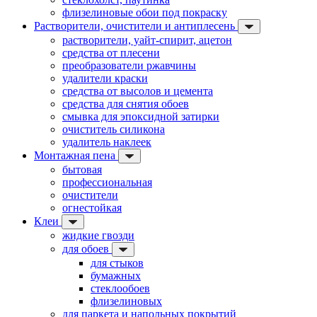
флизелиновые обои под покраску
Растворители, очистители и антиплесень
растворители, уайт-спирит, ацетон
средства от плесени
преобразователи ржавчины
удалители краски
средства от высолов и цемента
средства для снятия обоев
смывка для эпоксидной затирки
очиститель силикона
удалитель наклеек
Монтажная пена
бытовая
профессиональная
очистители
огнестойкая
Клеи
жидкие гвозди
для обоев
для стыков
бумажных
стеклообоев
флизелиновых
для паркета и напольных покрытий