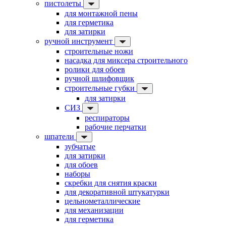
пистолеты
для монтажной пены
для герметика
для затирки
ручной инструмент
строительные ножи
насадка для миксера строительного
ролики для обоев
ручной шлифовщик
строительные губки
для затирки
СИЗ
респираторы
рабочие перчатки
шпатели
зубчатые
для затирки
для обоев
наборы
скребки для снятия краски
для декоративной штукатурки
цельнометаллические
для механизации
для герметика