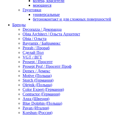
колера, красители
моющиеся
Грунтовки
универсальные
бетоноконтакт и для сложных поверхностей
для древесины
Бренды
по металлу
Decorazza / Декорацца
антикорозийные
Olsta Architect / Ольста Архитект
под декоративные штукатурки
Olsta / Ольста
для гипсокартона
Bayramix / Байрамикс
под штукатурку
Prorab / Прораб
Герметик
Сделай Пол
акриловые
VGT / ВГТ
силиконовые универсальные, нейтральные
Prosept / Просепт
силиконовые санитарные (антигрибковые)
Prosept Prof / Просепт Проф
шовные для срубов
Demex / Демекс
для кровли
Motive (Польша)
для каминов
Storch (Германия)
полиуретановые
Olejnik (Польша)
Декоративные штукатурки и краски
Color Expert (Германия)
краски для декора, патина
Contractor (Германия)
мокрый шелк
Anza (Швеция)
венецианские (эффект мрамора)
Blue Dolphin (Польша)
песок (эффект песчаных вихрей)
Pavan (Италия)
декоративная шпаклевка
Korshun (Россия)