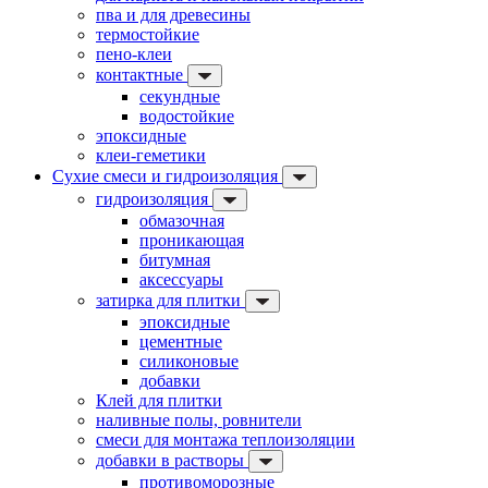
пва и для древесины
термостойкие
пено-клеи
контактные
секундные
водостойкие
эпоксидные
клеи-геметики
Сухие смеси и гидроизоляция
гидроизоляция
обмазочная
проникающая
битумная
аксессуары
затирка для плитки
эпоксидные
цементные
силиконовые
добавки
Клей для плитки
наливные полы, ровнители
смеси для монтажа теплоизоляции
добавки в растворы
противоморозные