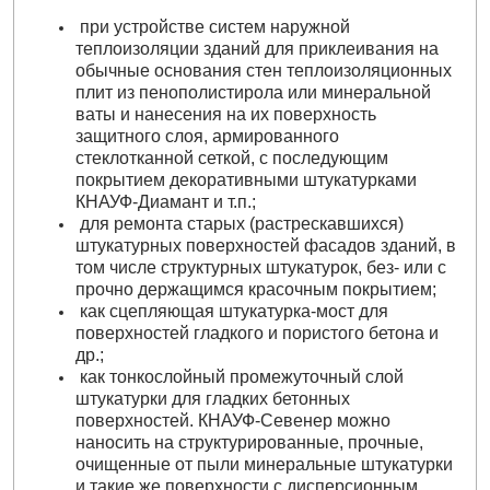
при устройстве систем наружной
теплоизоляции зданий для приклеивания на
обычные основания стен теплоизоляционных
плит из пенополистирола или минеральной
ваты и нанесения на их поверхность
защитного слоя, армированного
стеклотканной сеткой, с последующим
покрытием декоративными штукатурками
КНАУФ-Диамант и т.п.;
для ремонта старых (растрескавшихся)
штукатурных поверхностей фасадов зданий, в
том числе структурных штукатурок, без- или с
прочно держащимся красочным покрытием;
как сцепляющая штукатурка-мост для
поверхностей гладкого и пористого бетона и
др.;
как тонкослойный промежуточный слой
штукатурки для гладких бетонных
поверхностей. КНАУФ-Севенер можно
наносить на структурированные, прочные,
очищенные от пыли минеральные штукатурки
и такие же поверхности с дисперсионным