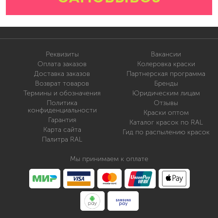
Реквизиты
Вакансии
Оплата заказов
Колеровка краски
Доставка заказов
Партнерская программа
Возврат товаров
Бренды
Термины и обозначения
Юридическим лицам
Политика
Отзывы
конфиденциальности
Краски оптом
Гарантия
Каталог красок по RAL
Карта сайта
Гид по распылению красок
Палитра RAL
Мы принимаем к оплате