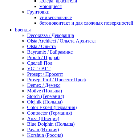
колера, красители
моющиеся
Грунтовки
универсальные
бетоноконтакт и для сложных поверхностей
для древесины
Бренды
по металлу
Decorazza / Декорацца
антикорозийные
Olsta Architect / Ольста Архитект
под декоративные штукатурки
Olsta / Ольста
для гипсокартона
Bayramix / Байрамикс
под штукатурку
Prorab / Прораб
Герметик
Сделай Пол
акриловые
VGT / ВГТ
силиконовые универсальные, нейтральные
Prosept / Просепт
силиконовые санитарные (антигрибковые)
Prosept Prof / Просепт Проф
шовные для срубов
Demex / Демекс
для кровли
Motive (Польша)
для каминов
Storch (Германия)
полиуретановые
Olejnik (Польша)
Декоративные штукатурки и краски
Color Expert (Германия)
краски для декора, патина
Contractor (Германия)
мокрый шелк
Anza (Швеция)
венецианские (эффект мрамора)
Blue Dolphin (Польша)
песок (эффект песчаных вихрей)
Pavan (Италия)
декоративная шпаклевка
Korshun (Россия)