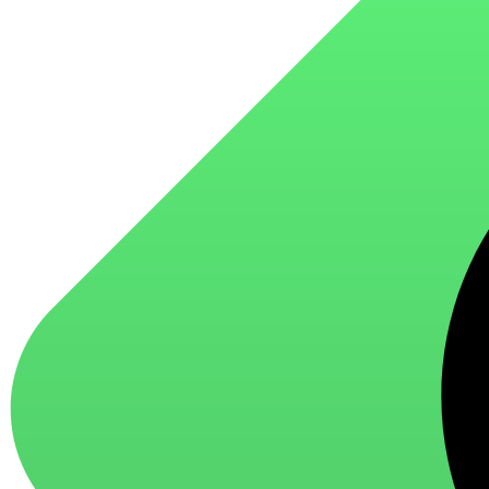
для стекол и зеркал
для ароматизации и нейтрализации запахов
для мытья посуды
для стирки и ухода за тканями
для ковров и текстильных изделий
специализированные чистящие средства
универсальные чистящие средства
дезинфицирующие средства
Автохимия и автокосметика
автоэмали
аэрозольные смазки
полироли для пластика
очистители салона
очистители двигателя
очистители тормозов
Материалы для зимних работ
краски для штукатурки
эмали для металла
грунтовки
пропитки для древесины
противогололедный реагент
пены и клеи
Новинки