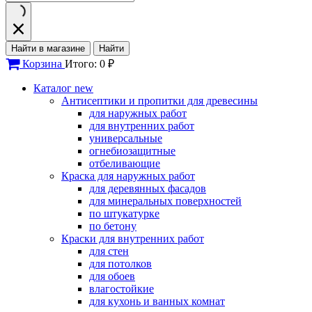
Найти в магазине
Найти
Корзина
Итого: 0 ₽
Каталог
new
Антисептики и пропитки для древесины
для наружных работ
для внутренних работ
универсальные
огнебиозащитные
отбеливающие
Краска для наружных работ
для деревянных фасадов
для минеральных поверхностей
по штукатурке
по бетону
Краски для внутренних работ
для стен
для потолков
для обоев
влагостойкие
для кухонь и ванных комнат