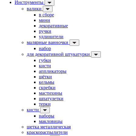
Инструменты
валики
в сборе
мини
декоративные
ручки
удлинители
малярные ванночки
набор
для декоративной штукатурки
губки
кисти
аппликаторы
щётки
кельмы
скребки
мастихины
шпатулетки
терки
кисти
наборы
макловицы
щетка металлическая
краскораспылители