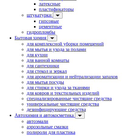
латексные
пластификаторы
штукатурки
гипсовые
цементные
гидропломбы
Бытовая химия
для комплексной уборки помещений
для мытья и ухода за полами
для кухни
для ванной комнаты
для сантехники
для стекол и зеркал
для ароматизации и нейтрализации запахов
для мытья посуды
для стирки и ухода за тканями
для ковров и текстильных изделий
специализированные чистящие средства
универсальные чистящие средства
дезинфицирующие средства
Автохимия и автокосметика
автоэмали
аэрозольные смазки
полироли для пластика