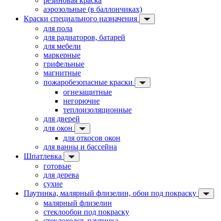
резиновая краска
аэрозольные (в баллончиках)
Краски специального назначения
для пола
для радиаторов, батарей
для мебели
маркерные
грифельные
магнитные
пожаробезопасные краски
огнезащитные
негорючие
теплоизоляционные
для дверей
для окон
для откосов окон
для ванны и бассейна
Шпатлевка
готовые
для дерева
сухие
Паутинка, малярный флизелин, обои под покраску
малярный флизелин
стеклообои под покраску
стеклохолст, паутинка