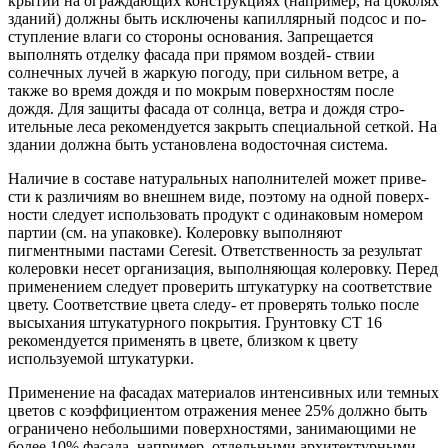
крытий на ограждающих конструкциях (например, на цоколях
зданий) должны быть исключены капиллярный подсос и по-
ступление влаги со стороны основания. Запрещается
выполнять отделку фасада при прямом воздей- ствии
солнечных лучей в жаркую погоду, при сильном ветре, а
также во время дождя и по мокрым поверхностям после
дождя. Для защиты фасада от солнца, ветра и дождя стро-
ительные леса рекомендуется закрыть специальной сеткой. На
здании должна быть установлена водосточная система.
Наличие в составе натуральных наполнителей может приве-
сти к различиям во внешнем виде, поэтому на одной поверх-
ности следует использовать продукт с одинаковым номером
партии (см. на упаковке). Колеровку выполняют
пигментными пастами Ceresit. Ответственность за результат
колеровки несет организация, выполняющая колеровку. Перед
применением следует проверить штукатурку на соответствие
цвету. Соответствие цвета следу- ет проверять только после
высыхания штукатурного покрытия. Грунтовку CT 16
рекомендуется применять в цвете, близком к цвету
используемой штукатурки.
Применение на фасадах материалов интенсивных или темных
цветов с коэффициентом отражения менее 25% должно быть
ограничено небольшими поверхностями, занимающими не
более 10% фасада, например, отдельными архитектурными