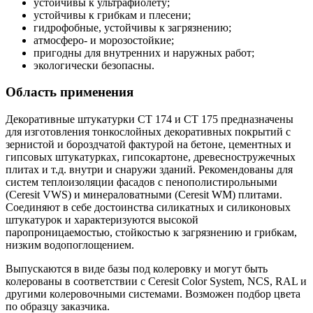
устойчивы к ультрафиолету;
устойчивы к грибкам и плесени;
гидрофобные, устойчивы к загрязнению;
атмосферо- и морозостойкие;
пригодны для внутренних и наружных работ;
экологически безопасны.
Область применения
Декоративные штукатурки CT 174 и CT 175 предназначены
для изготовления тонкослойных декоративных покрытий с
зернистой и бороздчатой фактурой на бетоне, цементных и
гипсовых штукатурках, гипсокартоне, древесностружечных
плитах и т.д. внутри и снаружи зданий. Рекомендованы для
систем теплоизоляции фасадов с пенополистирольными
(Ceresit VWS) и минераловатными (Ceresit WM) плитами.
Соединяют в себе достоинства силикатных и силиконовых
штукатурок и характеризуются высокой
паропроницаемостью, стойкостью к загрязнению и грибкам,
низким водопоглощением.
Выпускаются в виде базы под колеровку и могут быть
колерованы в соответствии с Ceresit Color System, NCS, RAL и
другими колеровочными системами. Возможен подбор цвета
по образцу заказчика.