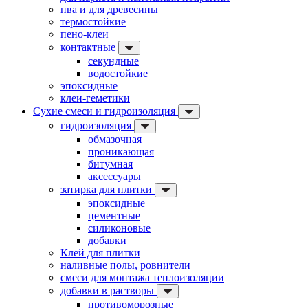
пва и для древесины
термостойкие
пено-клеи
контактные
секундные
водостойкие
эпоксидные
клеи-геметики
Сухие смеси и гидроизоляция
гидроизоляция
обмазочная
проникающая
битумная
аксессуары
затирка для плитки
эпоксидные
цементные
силиконовые
добавки
Клей для плитки
наливные полы, ровнители
смеси для монтажа теплоизоляции
добавки в растворы
противоморозные