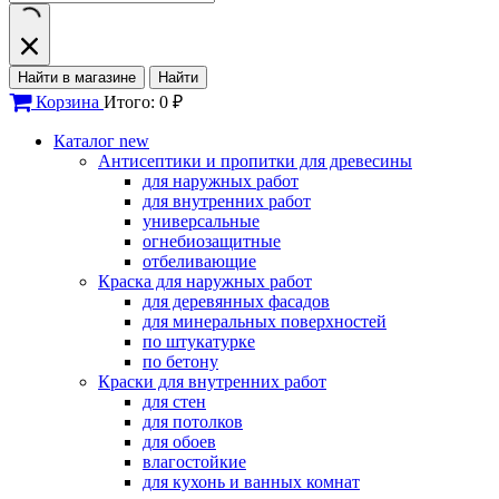
Найти в магазине
Найти
Корзина
Итого: 0 ₽
Каталог
new
Антисептики и пропитки для древесины
для наружных работ
для внутренних работ
универсальные
огнебиозащитные
отбеливающие
Краска для наружных работ
для деревянных фасадов
для минеральных поверхностей
по штукатурке
по бетону
Краски для внутренних работ
для стен
для потолков
для обоев
влагостойкие
для кухонь и ванных комнат