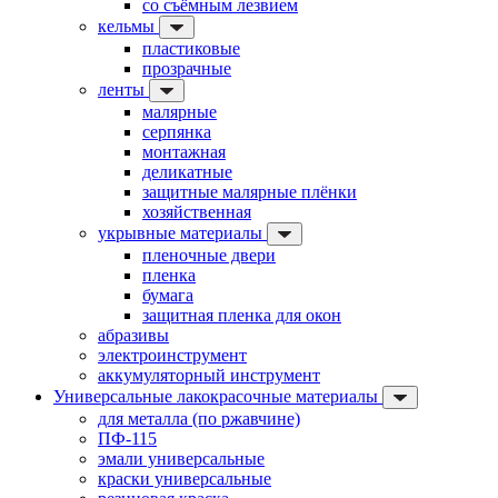
со съёмным лезвием
кельмы
пластиковые
прозрачные
ленты
малярные
серпянка
монтажная
деликатные
защитные малярные плёнки
хозяйственная
укрывные материалы
пленочные двери
пленка
бумага
защитная пленка для окон
абразивы
электроинструмент
аккумуляторный инструмент
Универсальные лакокрасочные материалы
для металла (по ржавчине)
ПФ-115
эмали универсальные
краски универсальные