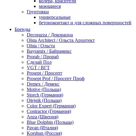
колера, красители
моющиеся
Грунтовки
универсальные
бетоноконтакт и для сложных поверхностей
для древесины
Бренды
по металлу
Decorazza / Декорацца
антикорозийные
Olsta Architect / Ольста Архитект
под декоративные штукатурки
Olsta / Ольста
для гипсокартона
Bayramix / Байрамикс
под штукатурку
Prorab / Прораб
Герметик
Сделай Пол
акриловые
VGT / ВГТ
силиконовые универсальные, нейтральные
Prosept / Просепт
силиконовые санитарные (антигрибковые)
Prosept Prof / Просепт Проф
шовные для срубов
Demex / Демекс
для кровли
Motive (Польша)
для каминов
Storch (Германия)
полиуретановые
Olejnik (Польша)
Декоративные штукатурки и краски
Color Expert (Германия)
краски для декора, патина
Contractor (Германия)
мокрый шелк
Anza (Швеция)
венецианские (эффект мрамора)
Blue Dolphin (Польша)
песок (эффект песчаных вихрей)
Pavan (Италия)
декоративная шпаклевка
Korshun (Россия)