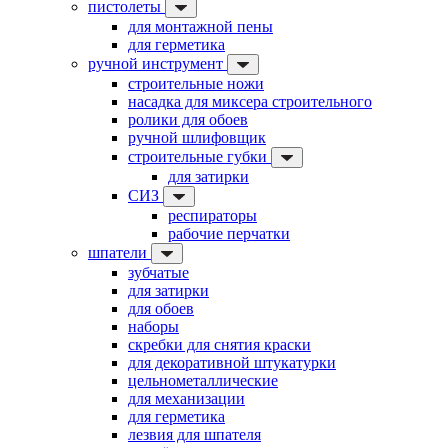
пистолеты
для монтажной пены
для герметика
ручной инструмент
строительные ножи
насадка для миксера строительного
ролики для обоев
ручной шлифовщик
строительные губки
для затирки
СИЗ
респираторы
рабочие перчатки
шпатели
зубчатые
для затирки
для обоев
наборы
скребки для снятия краски
для декоративной штукатурки
цельнометаллические
для механизации
для герметика
лезвия для шпателя