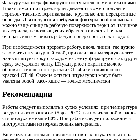
Фактуру «короед» формируют поступательными движениями.
В зависимости от траектории движения можно получить
горизон- тальные, вертикальные, круговые или перекрестные
борозды. Для получения требуемой фактуры необходимо как
можно чаще очищать рабочую поверхность терки от излишков
ма- териала, не возвращая их обратно в емкость. Нельзя
очищать или смачивать рабочую поверхность терки водой!
При необходимости прервать работу, вдоль линии, где нужно
закончить штукатурный слой, приклеивают малярную ленту,
наносят штукатурку с заходом на ленту, формируют фактуру и
сразу же удаляют ленту. Штукатурное покрытие можно
обновить силикатной краской CT 54 или силиконовой
краской CT 48. Свежие остатки штукатурки могут быть
удалены водой, засо- хшие — только механически.
Рекомендации
Работы следует выполнять в сухих условиях, при температуре
воздуха и основания от +5 до +30°C и относительной влажно-
сти воздуха не выше 80%. При работе следует пользоваться
инструментами из нержавеющих материалов.
Во избежание отслаивания декоративных штукатурных по-