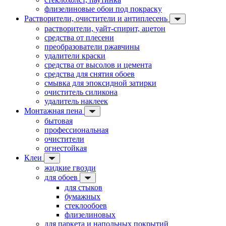
флизелиновые обои под покраску
Растворители, очистители и антиплесень
растворители, уайт-спирит, ацетон
средства от плесени
преобразователи ржавчины
удалители краски
средства от высолов и цемента
средства для снятия обоев
смывка для эпоксидной затирки
очиститель силикона
удалитель наклеек
Монтажная пена
бытовая
профессиональная
очистители
огнестойкая
Клеи
жидкие гвозди
для обоев
для стыков
бумажных
стеклообоев
флизелиновых
для паркета и напольных покрытий