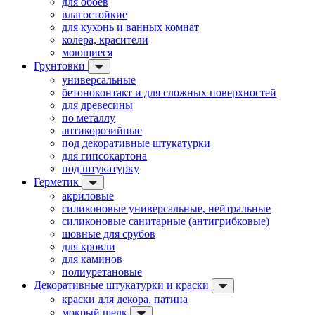
для обоев
влагостойкие
для кухонь и ванных комнат
колера, красители
моющиеся
Грунтовки
универсальные
бетоноконтакт и для сложных поверхностей
для древесины
по металлу
антикорозийные
под декоративные штукатурки
для гипсокартона
под штукатурку
Герметик
акриловые
силиконовые универсальные, нейтральные
силиконовые санитарные (антигрибковые)
шовные для срубов
для кровли
для каминов
полиуретановые
Декоративные штукатурки и краски
краски для декора, патина
мокрый шелк