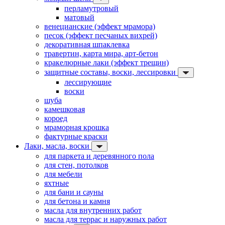
перламутровый
матовый
венецианские (эффект мрамора)
песок (эффект песчаных вихрей)
декоративная шпаклевка
травертин, карта мира, арт-бетон
кракелюрные лаки (эффект трещин)
защитные составы, воски, лессировки
лессирующие
воски
шуба
камешковая
короед
мраморная крошка
фактурные краски
Лаки, масла, воски
для паркета и деревянного пола
для стен, потолков
для мебели
яхтные
для бани и сауны
для бетона и камня
масла для внутренних работ
масла для террас и наружных работ