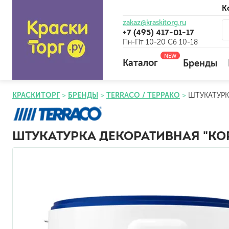
К
zakaz@kraskitorg.ru
+7 (495) 417-01-17
Пн-Пт 10-20 Сб 10-18
NEW
Каталог
Бренды
КРАСКИТОРГ
БРЕНДЫ
TERRACO / ТЕРРАКО
ШТУКАТУРК
для наружных работ
для внутренних работ
ШТУКАТУРКА ДЕКОРАТИВНАЯ "КОР
универсальные
огнебиозащитные
отбеливающие
универсальные
бетоноконтакт и для сл
для древесины