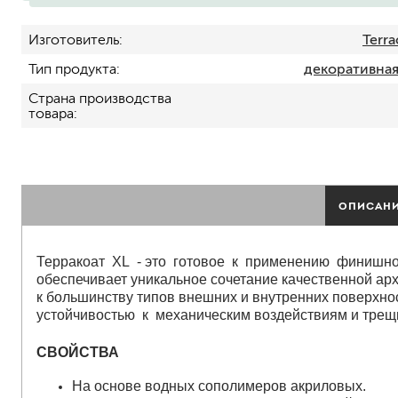
Изготовитель
Terra
Тип продукта
декоративная
Страна производства
товара
для пола
ОПИСАН
для радиаторов, батарей
для мебели
маркерные
Терракоат XL - это готовое к применению финишное
грифельные
обеспечивает уникальное сочетание качественной арх
магнитные
к большинству типов внешних и внутренних поверхно
пожаробезопасные крас
устойчивостью к механическим воздействиям и трещ
для дверей
СВОЙСТВА
для окон
для ванны и бассейна
На основе водных сополимеров акриловых.