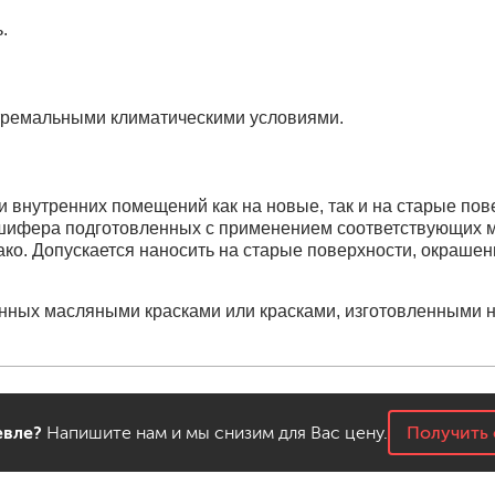
.
бытовая
ит, ацетон
профессиональная
очистители
ны
огнестойкая
стремальными климатическими условиями.
цемента
ев
и внутренних помещений как на новые, так и на старые пов
затирки
шифера подготовленных с применением соответствующих ма
ако. Допускается наносить на старые поверхности, окраш
нных масляными красками или красками, изготовленными н
для комплексной уборки помещений
для мытья и ухода за полами
для кухни
ли
для ванной комнаты
оизоляции
для сантехники
вле?
Напишите нам и мы снизим для Вас цену.
Получить 
для стекол и зеркал
для ароматизации и нейтрализации запа