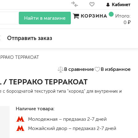
Кабинет
КОРЗИНА
Итого:
Найти в магазине
0 ₽
X
Отправить заказ
ЕРРАКО ТЕРРАКОАТ
для стен
В сравнение
В избранное
для потолков
для обоев
 / ТЕРРАКО ТЕРРАКОАТ
влагостойкие
с бороздчатой текстурой типа "короед" для внутренних и
для кухонь и ванных комнат
колера, красители
моющиеся
Наличие товара:
Молодежная –
предзаказ 2-7 дней
краски для декора, патина
Можайский двор –
предзаказ 2-7 дней
ные
мокрый шелк
е)
венецианские (эффект мрамора)