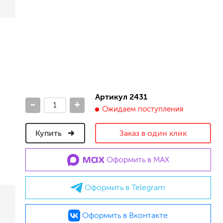
песок (эффект песчаных вихрей)
декоративная шпаклевка
травертин, карта мира, арт-бетон
кракелюрные лаки (эффект трещин)
защитные составы, воски, лессировки
шуба
камешковая
короед
Артикул 2431
-
+
мраморная крошка
Ожидаем поступления
фактурные краски
Купить
Заказ в один клик
для металла (по ржавчине)
Оформить в MAX
ПФ-115
эмали универсальные
краски универсальные
Оформить в Telegram
резиновая краска
аэрозольные (в баллончиках)
Оформить в Вконтакте