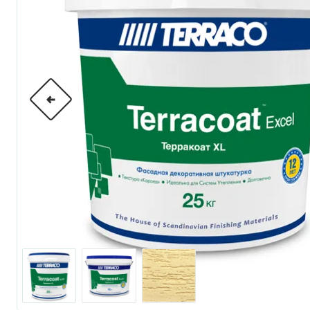
по металлу
антикорозийные
под декоративные штука
для гипсокартона
под штукатурку
для паркета и деревянно
для стен, потолков
для мебели
яхтные
для бани и сауны
для бетона и камня
масла для внутренних ра
масла для террас и нару