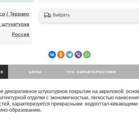
шпатели
co
/ Террако
кельмы
Выбрать
ленты
 штукатурка
укрывные материалы
Россия
абразивы
электроинструмент
аккумуляторный инструмент
готовые
ИЕ
ЦЕНЫ
ТЕХ. ХАРАКТЕРИСТИКИ
для дерева
сухие
 декоративное штукатурное покрытие на акриловой основе
итектурной отделки с экономичностью, легкостью нанесени
стей, характеризуется прекрасными водооттал-кивающими
ки
ино-образованию.