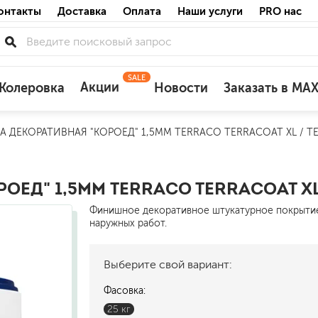
онтакты
Доставка
Оплата
Наши услуги
PRO нас
SALE
Акции
Колеровка
Новости
Заказать в MA
А ДЕКОРАТИВНАЯ "КОРОЕД" 1,5ММ TERRACO TERRACOAT XL / Т
для деревянных фасадов
для минеральных поверхностей
по штукатурке
ОЕД" 1,5ММ TERRACO TERRACOAT XL
по бетону
Финишное декоративное штукатурное покрытие 
наружных работ.
Выберите свой вариант:
акриловые
Фасовка:
ожных поверхностей
силиконовые универсальные, нейтраль
25 кг
силиконовые санитарные (антигрибковы