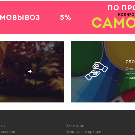
для мытья посуды
ПО ПР
для стирки и ухода за тканями
для ковров и текстильных изделий
КОПИРО
АМОВЫВОЗ
5%
САМ
специализированные чистящие средств
универсальные чистящие средства
дезинфицирующие средства
СПО
Оплат
 -
нали
юрид
гент
иты
Вакансии
заказов
Колеровка краски