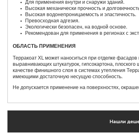
Для применения внутри и снаружи зданий.
Высокая механически прочность и долговечность
Высокая водонепроницаемость и эластичность.
растворители, уайт-спир
Превосходная адгезия.
средства от плесени
Экологически безопасен, на водной основе.
преобразователи ржавчи
Рекомендован для применения в регионах с эк
удалители краски
средства от высолов и 
ОБЛАСТЬ ПРИМЕНЕНИЯ
средства для снятия обо
Терракоат XL может наноситься при отделке фасадов 
смывка для эпоксидной 
выравнивающих штукатурок, гипсокартона, плоского 
очиститель силикона
качестве финишного слоя в системах утепления Терр
удалитель наклеек
имеющими достаточную несущую способность.
Не допускается применение на поверхностях, окраше
гидроизоляция
затирка для плитки
Клей для плитки
наливные полы, ровните
смеси для монтажа тепл
Нашли деше
добавки в растворы
штукатурки