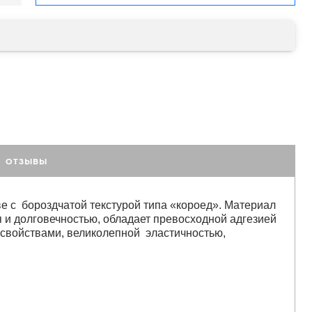
ОТЗЫВЫ
малярный флизелин
стеклообои под покраску
стеклохолст, паутинка
 с бороздчатой текстурой типа «короед». Материал
флизелиновые обои под покраску
я и долговечностью, обладает превосходной адгезией
 свойствами, великолепной эластичностью,