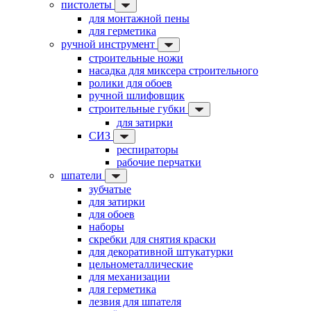
пистолеты
для монтажной пены
для герметика
ручной инструмент
строительные ножи
насадка для миксера строительного
ролики для обоев
ручной шлифовщик
строительные губки
для затирки
СИЗ
респираторы
рабочие перчатки
шпатели
зубчатые
для затирки
для обоев
наборы
скребки для снятия краски
для декоративной штукатурки
цельнометаллические
для механизации
для герметика
лезвия для шпателя