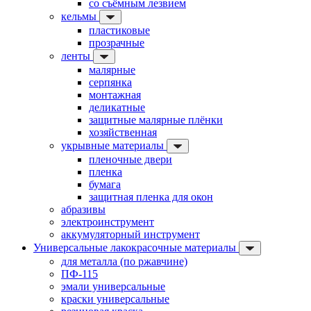
со съёмным лезвием
кельмы
пластиковые
прозрачные
ленты
малярные
серпянка
монтажная
деликатные
защитные малярные плёнки
хозяйственная
укрывные материалы
пленочные двери
пленка
бумага
защитная пленка для окон
абразивы
электроинструмент
аккумуляторный инструмент
Универсальные лакокрасочные материалы
для металла (по ржавчине)
ПФ-115
эмали универсальные
краски универсальные