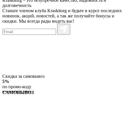
Kraskitorg – это безупречное качество,
надежность и
долговечность
Станьте членом клуба Kraskitorg и будьте в курсе последних
новинок, акций, новостей, а так же получайте бонусы и
скидки. Мы всегда рады видеть вас!
Скидка за самовывоз
5%
по промо-коду
копировать по клику
САМОВЫВОЗ