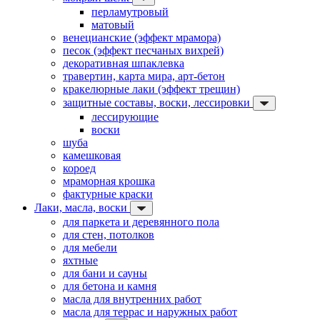
перламутровый
матовый
венецианские (эффект мрамора)
песок (эффект песчаных вихрей)
декоративная шпаклевка
травертин, карта мира, арт-бетон
кракелюрные лаки (эффект трещин)
защитные составы, воски, лессировки
лессирующие
воски
шуба
камешковая
короед
мраморная крошка
фактурные краски
Лаки, масла, воски
для паркета и деревянного пола
для стен, потолков
для мебели
яхтные
для бани и сауны
для бетона и камня
масла для внутренних работ
масла для террас и наружных работ