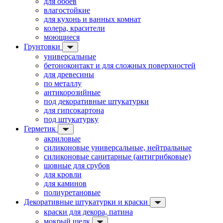
для обоев
влагостойкие
для кухонь и ванных комнат
колера, красители
моющиеся
Грунтовки
универсальные
бетоноконтакт и для сложных поверхностей
для древесины
по металлу
антикорозийные
под декоративные штукатурки
для гипсокартона
под штукатурку
Герметик
акриловые
силиконовые универсальные, нейтральные
силиконовые санитарные (антигрибковые)
шовные для срубов
для кровли
для каминов
полиуретановые
Декоративные штукатурки и краски
краски для декора, патина
мокрый шелк