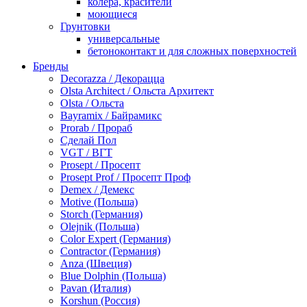
колера, красители
моющиеся
Грунтовки
универсальные
бетоноконтакт и для сложных поверхностей
для древесины
Бренды
по металлу
Decorazza / Декорацца
антикорозийные
Olsta Architect / Ольста Архитект
под декоративные штукатурки
Olsta / Ольста
для гипсокартона
Bayramix / Байрамикс
под штукатурку
Prorab / Прораб
Герметик
Сделай Пол
акриловые
VGT / ВГТ
силиконовые универсальные, нейтральные
Prosept / Просепт
силиконовые санитарные (антигрибковые)
Prosept Prof / Просепт Проф
шовные для срубов
Demex / Демекс
для кровли
Motive (Польша)
для каминов
Storch (Германия)
полиуретановые
Olejnik (Польша)
Декоративные штукатурки и краски
Color Expert (Германия)
краски для декора, патина
Contractor (Германия)
мокрый шелк
Anza (Швеция)
венецианские (эффект мрамора)
Blue Dolphin (Польша)
песок (эффект песчаных вихрей)
Pavan (Италия)
декоративная шпаклевка
Korshun (Россия)