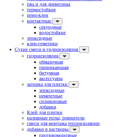
пва и для древесины
термостойкие
пено-клеи
контактные
секундные
водостойкие
эпоксидные
клеи-геметики
Сухие смеси и гидроизоляция
гидроизоляция
обмазочная
проникающая
битумная
аксессуары
затирка для плитки
эпоксидные
цементные
силиконовые
добавки
Клей для плитки
наливные полы, ровнители
смеси для монтажа теплоизоляции
добавки в растворы
противоморозные