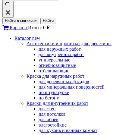
Найти в магазине
Найти
Корзина
Итого: 0 ₽
Каталог
new
Антисептики и пропитки для древесины
для наружных работ
для внутренних работ
универсальные
огнебиозащитные
отбеливающие
Краска для наружных работ
для деревянных фасадов
для минеральных поверхностей
по штукатурке
по бетону
Краски для внутренних работ
для стен
для потолков
для обоев
влагостойкие
для кухонь и ванных комнат