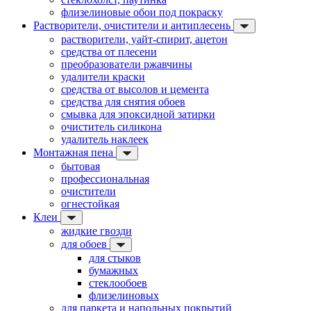
флизелиновые обои под покраску
Растворители, очистители и антиплесень
растворители, уайт-спирит, ацетон
средства от плесени
преобразователи ржавчины
удалители краски
средства от высолов и цемента
средства для снятия обоев
смывка для эпоксидной затирки
очиститель силикона
удалитель наклеек
Монтажная пена
бытовая
профессиональная
очистители
огнестойкая
Клеи
жидкие гвозди
для обоев
для стыков
бумажных
стеклообоев
флизелиновых
для паркета и напольных покрытий