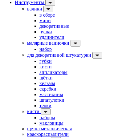
Инструменты
валики
в сборе
мини
декоративные
ручки
удлинители
малярные ванночки
набор
для декоративной штукатурки
губки
кисти
аппликаторы
щётки
кельмы
скребки
мастихины
шпатулетки
терки
кисти
наборы
макловицы
щетка металлическая
краскораспылители