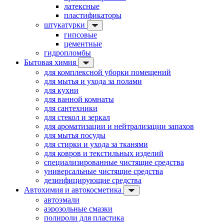
латексные
пластификаторы
штукатурки
гипсовые
цементные
гидропломбы
Бытовая химия
для комплексной уборки помещений
для мытья и ухода за полами
для кухни
для ванной комнаты
для сантехники
для стекол и зеркал
для ароматизации и нейтрализации запахов
для мытья посуды
для стирки и ухода за тканями
для ковров и текстильных изделий
специализированные чистящие средства
универсальные чистящие средства
дезинфицирующие средства
Автохимия и автокосметика
автоэмали
аэрозольные смазки
полироли для пластика