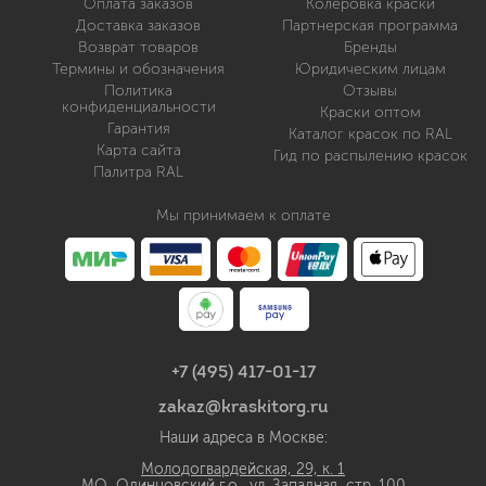
Оплата заказов
Колеровка краски
Доставка заказов
Партнерская программа
Возврат товаров
Бренды
Термины и обозначения
Юридическим лицам
Политика
Отзывы
конфиденциальности
Краски оптом
Гарантия
Каталог красок по RAL
Карта сайта
Гид по распылению красок
Палитра RAL
Мы принимаем к оплате
+7 (495) 417-01-17
zakaz@kraskitorg.ru
Наши адреса в Москве:
Молодогвардейская, 29, к. 1
МО, Одинцовский г.о., ул. Западная, стр. 100