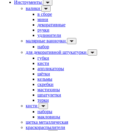
Инструменты
валики
в сборе
мини
декоративные
ручки
удлинители
малярные ванночки
набор
для декоративной штукатурки
губки
кисти
аппликаторы
щётки
кельмы
скребки
мастихины
шпатулетки
терки
кисти
наборы
макловицы
щетка металлическая
краскораспылители