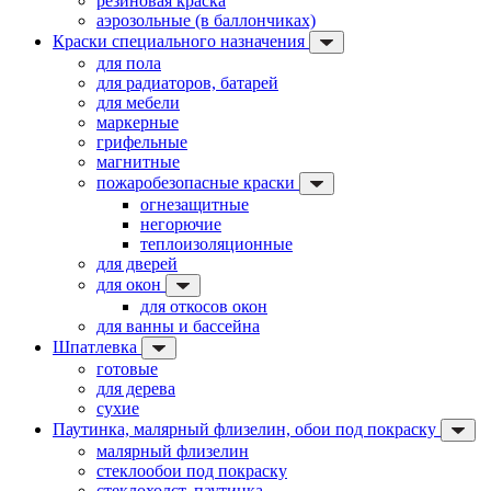
резиновая краска
аэрозольные (в баллончиках)
Краски специального назначения
для пола
для радиаторов, батарей
для мебели
маркерные
грифельные
магнитные
пожаробезопасные краски
огнезащитные
негорючие
теплоизоляционные
для дверей
для окон
для откосов окон
для ванны и бассейна
Шпатлевка
готовые
для дерева
сухие
Паутинка, малярный флизелин, обои под покраску
малярный флизелин
стеклообои под покраску
стеклохолст, паутинка