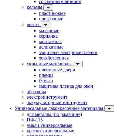
со съёмным лезвием
кельмы
пластиковые
прозрачные
ленты
малярные
серпянка
монтажная
деликатные
защитные малярные плёнки
хозяйственная
укрывные материалы
пленочные двери
пленка
бумага
защитная пленка для окон
абразивы
электроинструмент
аккумуляторный инструмент
Универсальные лакокрасочные материалы
для металла (по ржавчине)
ПФ-115
эмали универсальные
краски универсальные