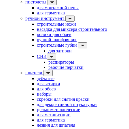
пистолеты
для монтажной пены
для герметика
ручной инструмент
строительные ножи
насадка для миксера строительного
ролики для обоев
ручной шлифовщик
строительные губки
для затирки
СИЗ
респираторы
рабочие перчатки
шпатели
зубчатые
для затирки
для обоев
наборы
скребки для снятия краски
для декоративной штукатурки
цельнометаллические
для механизации
для герметика
лезвия для шпателя