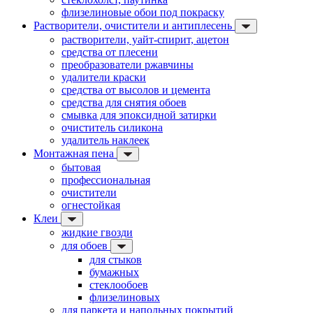
флизелиновые обои под покраску
Растворители, очистители и антиплесень
растворители, уайт-спирит, ацетон
средства от плесени
преобразователи ржавчины
удалители краски
средства от высолов и цемента
средства для снятия обоев
смывка для эпоксидной затирки
очиститель силикона
удалитель наклеек
Монтажная пена
бытовая
профессиональная
очистители
огнестойкая
Клеи
жидкие гвозди
для обоев
для стыков
бумажных
стеклообоев
флизелиновых
для паркета и напольных покрытий