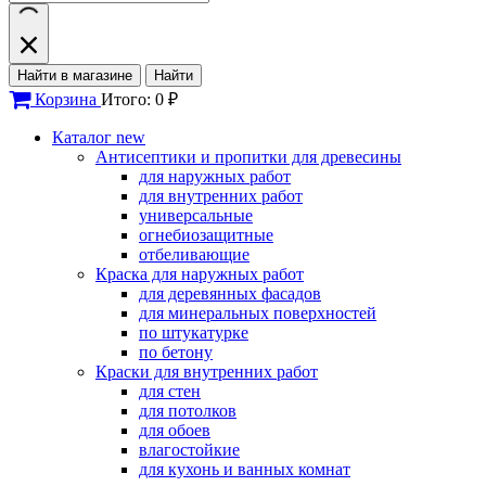
Найти в магазине
Найти
Корзина
Итого: 0 ₽
Каталог
new
Антисептики и пропитки для древесины
для наружных работ
для внутренних работ
универсальные
огнебиозащитные
отбеливающие
Краска для наружных работ
для деревянных фасадов
для минеральных поверхностей
по штукатурке
по бетону
Краски для внутренних работ
для стен
для потолков
для обоев
влагостойкие
для кухонь и ванных комнат