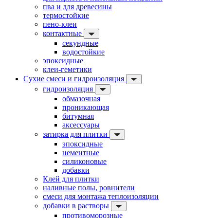
пва и для древесины
термостойкие
пено-клеи
контактные
секундные
водостойкие
эпоксидные
клеи-геметики
Сухие смеси и гидроизоляция
гидроизоляция
обмазочная
проникающая
битумная
аксессуары
затирка для плитки
эпоксидные
цементные
силиконовые
добавки
Клей для плитки
наливные полы, ровнители
смеси для монтажа теплоизоляции
добавки в растворы
противоморозные