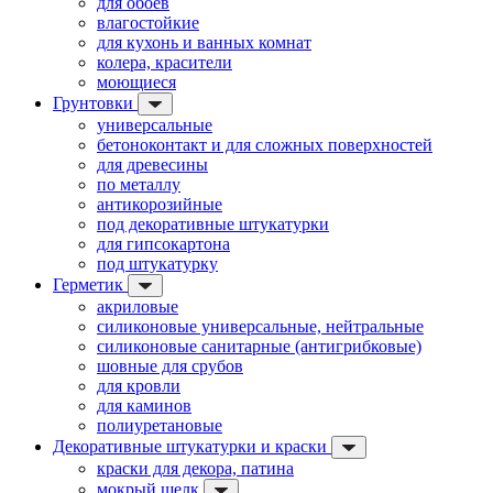
для обоев
влагостойкие
для кухонь и ванных комнат
колера, красители
моющиеся
Грунтовки
универсальные
бетоноконтакт и для сложных поверхностей
для древесины
по металлу
антикорозийные
под декоративные штукатурки
для гипсокартона
под штукатурку
Герметик
акриловые
силиконовые универсальные, нейтральные
силиконовые санитарные (антигрибковые)
шовные для срубов
для кровли
для каминов
полиуретановые
Декоративные штукатурки и краски
краски для декора, патина
мокрый шелк