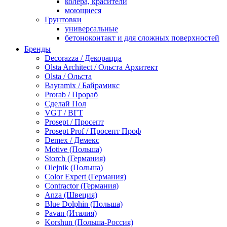
колера, красители
моющиеся
Грунтовки
универсальные
бетоноконтакт и для сложных поверхностей
для древесины
Бренды
по металлу
Decorazza / Декорацца
антикорозийные
Olsta Architect / Ольста Архитект
под декоративные штукатурки
Olsta / Ольста
для гипсокартона
Bayramix / Байрамикс
под штукатурку
Prorab / Прораб
Герметик
Сделай Пол
акриловые
VGT / ВГТ
силиконовые универсальные, нейтральные
Prosept / Просепт
силиконовые санитарные (антигрибковые)
Prosept Prof / Просепт Проф
шовные для срубов
Demex / Демекс
для кровли
Motive (Польша)
для каминов
Storch (Германия)
полиуретановые
Olejnik (Польша)
Декоративные штукатурки и краски
Color Expert (Германия)
краски для декора, патина
Contractor (Германия)
мокрый шелк
Anza (Швеция)
венецианские (эффект мрамора)
Blue Dolphin (Польша)
песок (эффект песчаных вихрей)
Pavan (Италия)
декоративная шпаклевка
Korshun (Польша-Россия)