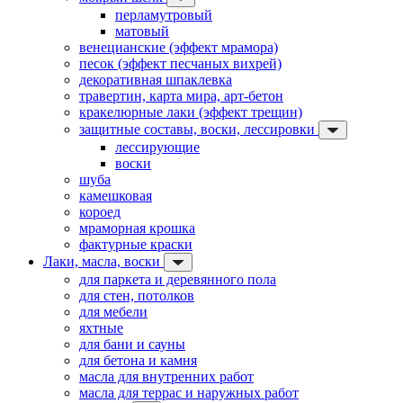
перламутровый
матовый
венецианские (эффект мрамора)
песок (эффект песчаных вихрей)
декоративная шпаклевка
травертин, карта мира, арт-бетон
кракелюрные лаки (эффект трещин)
защитные составы, воски, лессировки
лессирующие
воски
шуба
камешковая
короед
мраморная крошка
фактурные краски
Лаки, масла, воски
для паркета и деревянного пола
для стен, потолков
для мебели
яхтные
для бани и сауны
для бетона и камня
масла для внутренних работ
масла для террас и наружных работ