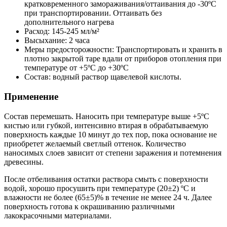
кратковременного замораживания/оттаивания до -30ºС
при транспортировании. Оттаивать без
дополнительного нагрева
Расход: 145-245 мл/м²
Высыхание: 2 часа
Меры предосторожности: Транспортировать и хранить в
плотно закрытой таре вдали от приборов отопления при
температуре от +5ºС до +30ºС
Состав: водный раствор щавелевой кислоты.
Применение
Состав перемешать. Наносить при температуре выше +5ºС
кистью или губкой, интенсивно втирая в обрабатываемую
поверхность каждые 10 минут до тех пор, пока основание не
приобретет желаемый светлый оттенок. Количество
наносимых слоев зависит от степени заражения и потемнения
древесины.
После отбеливания остатки раствора смыть с поверхности
водой, хорошо просушить при температуре (20±2) ºС и
влажности не более (65±5)% в течение не менее 24 ч. Далее
поверхность готова к окрашиванию различными
лакокрасочными материалами.