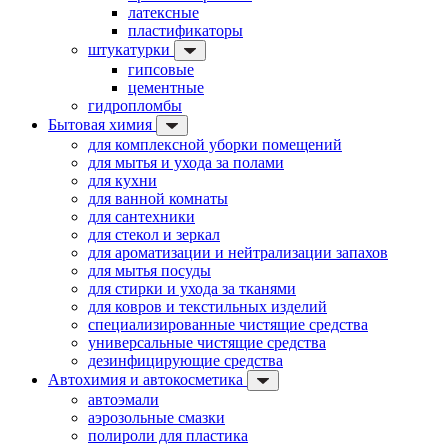
латексные
пластификаторы
штукатурки
гипсовые
цементные
гидропломбы
Бытовая химия
для комплексной уборки помещений
для мытья и ухода за полами
для кухни
для ванной комнаты
для сантехники
для стекол и зеркал
для ароматизации и нейтрализации запахов
для мытья посуды
для стирки и ухода за тканями
для ковров и текстильных изделий
специализированные чистящие средства
универсальные чистящие средства
дезинфицирующие средства
Автохимия и автокосметика
автоэмали
аэрозольные смазки
полироли для пластика