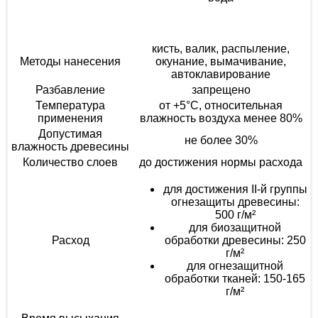
кисть, валик, распыление,
Методы нанесения
окунание, вымачивание,
автоклавирование
Разбавление
запрещено
Температура
от +5°С, относительная
применения
влажность воздуха менее 80%
Допустимая
не более 30%
влажность древесины
Количество слоев
до достижения нормы расхода
для достижения II-й группы
огнезащиты древесины:
500 г/м²
для биозащитной
Расход
обработки древесины: 250
г/м²
для огнезащитной
обработки тканей: 150-165
г/м²