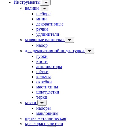
Инструменты
валики
в сборе
мини
декоративные
ручки
удлинители
малярные ванночки
набор
для декоративной штукатурки
губки
кисти
аппликаторы
щётки
кельмы
скребки
мастихины
шпатулетки
терки
кисти
наборы
макловицы
щетка металлическая
краскораспылители