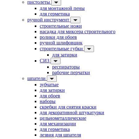
пистолеты
для монтажной пены
для герметика
ручной инструмент
строительные ножи
насадка для миксера строительного
ролики для обоев
ручной шлифовщик
строительные губки
для затирки
СИЗ
респираторы
рабочие перчатки
шпатели
зубчатые
для затирки
для обоев
наборы
скребки для снятия краски
для декоративной штукатурки
цельнометаллические
для механизации
для герметика
лезвия для шпателя