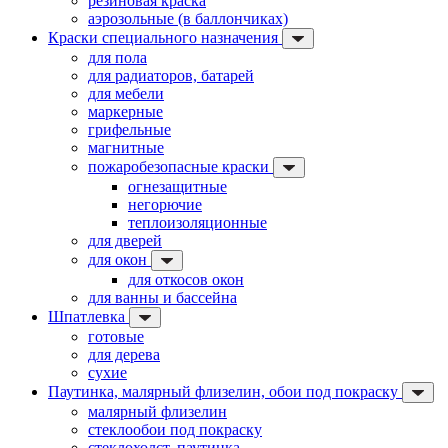
резиновая краска
аэрозольные (в баллончиках)
Краски специального назначения
для пола
для радиаторов, батарей
для мебели
маркерные
грифельные
магнитные
пожаробезопасные краски
огнезащитные
негорючие
теплоизоляционные
для дверей
для окон
для откосов окон
для ванны и бассейна
Шпатлевка
готовые
для дерева
сухие
Паутинка, малярный флизелин, обои под покраску
малярный флизелин
стеклообои под покраску
стеклохолст, паутинка