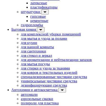
латексные
пластификаторы
штукатурки
гипсовые
цементные
гидропломбы
Бытовая химия
для комплексной уборки помещений
для мытья и ухода за полами
для кухни
для ванной комнаты
для сантехники
для стекол и зеркал
для ароматизации и нейтрализации запахов
для мытья посуды
для стирки и ухода за тканями
для ковров и текстильных изделий
специализированные чистящие средства
универсальные чистящие средства
дезинфицирующие средства
Автохимия и автокосметика
автоэмали
аэрозольные смазки
полироли для пластика