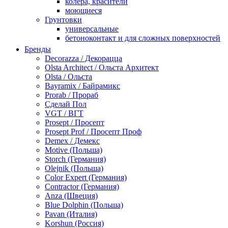
колера, красители
моющиеся
Грунтовки
универсальные
бетоноконтакт и для сложных поверхностей
для древесины
Бренды
по металлу
Decorazza / Декорацца
антикорозийные
Olsta Architect / Ольста Архитект
под декоративные штукатурки
Olsta / Ольста
для гипсокартона
Bayramix / Байрамикс
под штукатурку
Prorab / Прораб
Герметик
Сделай Пол
акриловые
VGT / ВГТ
силиконовые универсальные, нейтральные
Prosept / Просепт
силиконовые санитарные (антигрибковые)
Prosept Prof / Просепт Проф
шовные для срубов
Demex / Демекс
для кровли
Motive (Польша)
для каминов
Storch (Германия)
полиуретановые
Olejnik (Польша)
Декоративные штукатурки и краски
Color Expert (Германия)
краски для декора, патина
Contractor (Германия)
мокрый шелк
Anza (Швеция)
венецианские (эффект мрамора)
Blue Dolphin (Польша)
песок (эффект песчаных вихрей)
Pavan (Италия)
декоративная шпаклевка
Korshun (Россия)