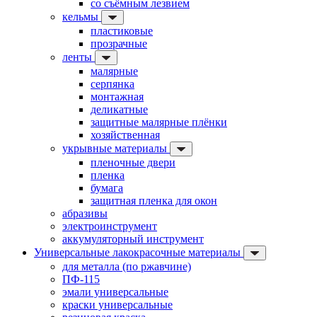
со съёмным лезвием
кельмы
пластиковые
прозрачные
ленты
малярные
серпянка
монтажная
деликатные
защитные малярные плёнки
хозяйственная
укрывные материалы
пленочные двери
пленка
бумага
защитная пленка для окон
абразивы
электроинструмент
аккумуляторный инструмент
Универсальные лакокрасочные материалы
для металла (по ржавчине)
ПФ-115
эмали универсальные
краски универсальные