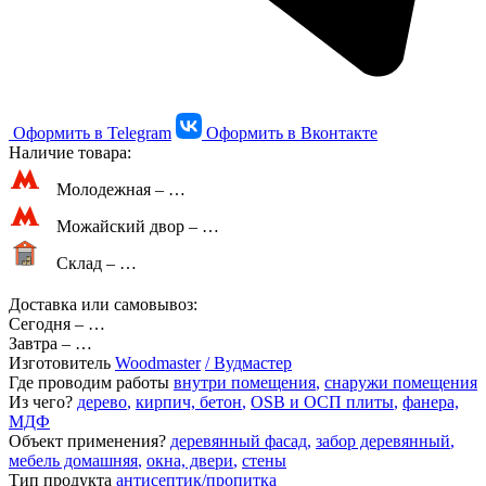
Оформить в Telegram
Оформить в Вконтакте
Наличие товара:
Молодежная –
…
Можайский двор –
…
Склад –
…
Доставка или самовывоз:
Сегодня
–
…
Завтра
–
…
Изготовитель
Woodmaster
/ Вудмастер
Где проводим работы
внутри помещения
,
снаружи помещения
Из чего?
дерево
,
кирпич, бетон
,
OSB и ОСП плиты
,
фанера,
МДФ
Объект применения?
деревянный фасад
,
забор деревянный
,
мебель домашняя
,
окна, двери
,
стены
Тип продукта
антисептик/пропитка