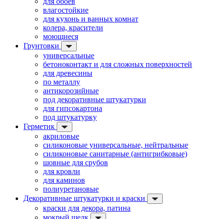
для обоев
влагостойкие
для кухонь и ванных комнат
колера, красители
моющиеся
Грунтовки
универсальные
бетоноконтакт и для сложных поверхностей
для древесины
по металлу
антикорозийные
под декоративные штукатурки
для гипсокартона
под штукатурку
Герметик
акриловые
силиконовые универсальные, нейтральные
силиконовые санитарные (антигрибковые)
шовные для срубов
для кровли
для каминов
полиуретановые
Декоративные штукатурки и краски
краски для декора, патина
мокрый шелк