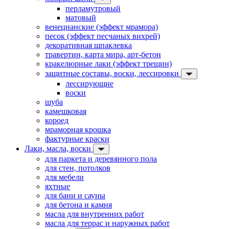
перламутровый
матовый
венецианские (эффект мрамора)
песок (эффект песчаных вихрей)
декоративная шпаклевка
травертин, карта мира, арт-бетон
кракелюрные лаки (эффект трещин)
защитные составы, воски, лессировки
лессирующие
воски
шуба
камешковая
короед
мраморная крошка
фактурные краски
Лаки, масла, воски
для паркета и деревянного пола
для стен, потолков
для мебели
яхтные
для бани и сауны
для бетона и камня
масла для внутренних работ
масла для террас и наружных работ