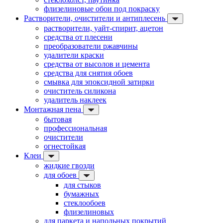
флизелиновые обои под покраску
Растворители, очистители и антиплесень
растворители, уайт-спирит, ацетон
средства от плесени
преобразователи ржавчины
удалители краски
средства от высолов и цемента
средства для снятия обоев
смывка для эпоксидной затирки
очиститель силикона
удалитель наклеек
Монтажная пена
бытовая
профессиональная
очистители
огнестойкая
Клеи
жидкие гвозди
для обоев
для стыков
бумажных
стеклообоев
флизелиновых
для паркета и напольных покрытий