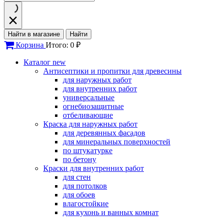
Найти в магазине
Найти
Корзина
Итого: 0 ₽
Каталог
new
Антисептики и пропитки для древесины
для наружных работ
для внутренних работ
универсальные
огнебиозащитные
отбеливающие
Краска для наружных работ
для деревянных фасадов
для минеральных поверхностей
по штукатурке
по бетону
Краски для внутренних работ
для стен
для потолков
для обоев
влагостойкие
для кухонь и ванных комнат