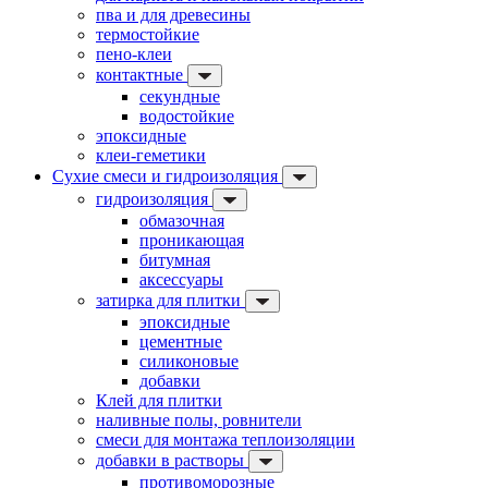
пва и для древесины
термостойкие
пено-клеи
контактные
секундные
водостойкие
эпоксидные
клеи-геметики
Сухие смеси и гидроизоляция
гидроизоляция
обмазочная
проникающая
битумная
аксессуары
затирка для плитки
эпоксидные
цементные
силиконовые
добавки
Клей для плитки
наливные полы, ровнители
смеси для монтажа теплоизоляции
добавки в растворы
противоморозные