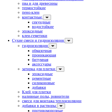
пва и для древесины
термостойкие
пено-клеи
контактные
секундные
водостойкие
эпоксидные
клеи-геметики
Сухие смеси и гидроизоляция
гидроизоляция
обмазочная
проникающая
битумная
аксессуары
затирка для плитки
эпоксидные
цементные
силиконовые
добавки
Клей для плитки
наливные полы, ровнители
смеси для монтажа теплоизоляции
добавки в растворы
противоморозные