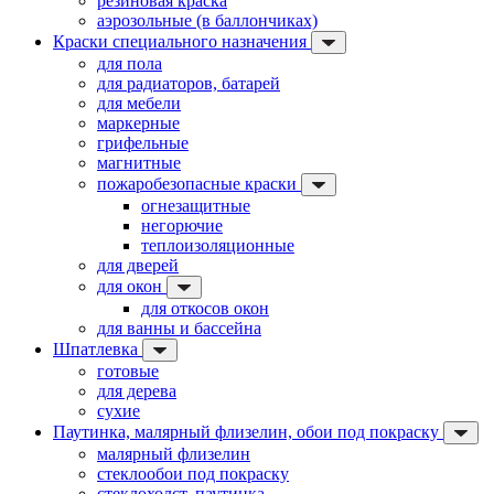
резиновая краска
аэрозольные (в баллончиках)
Краски специального назначения
для пола
для радиаторов, батарей
для мебели
маркерные
грифельные
магнитные
пожаробезопасные краски
огнезащитные
негорючие
теплоизоляционные
для дверей
для окон
для откосов окон
для ванны и бассейна
Шпатлевка
готовые
для дерева
сухие
Паутинка, малярный флизелин, обои под покраску
малярный флизелин
стеклообои под покраску
стеклохолст, паутинка