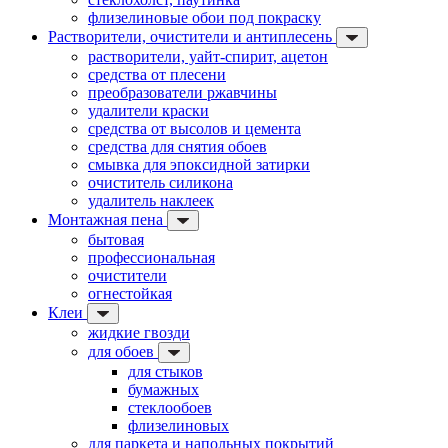
флизелиновые обои под покраску
Растворители, очистители и антиплесень
растворители, уайт-спирит, ацетон
средства от плесени
преобразователи ржавчины
удалители краски
средства от высолов и цемента
средства для снятия обоев
смывка для эпоксидной затирки
очиститель силикона
удалитель наклеек
Монтажная пена
бытовая
профессиональная
очистители
огнестойкая
Клеи
жидкие гвозди
для обоев
для стыков
бумажных
стеклообоев
флизелиновых
для паркета и напольных покрытий