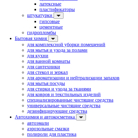
латексные
пластификаторы
штукатурки
гипсовые
цементные
гидропломбы
Бытовая химия
для комплексной уборки помещений
для мытья и ухода за полами
для кухни
для ванной комнаты
для сантехники
для стекол и зеркал
для ароматизации и нейтрализации запахов
для мытья посуды
для стирки и ухода за тканями
для ковров и текстильных изделий
специализированные чистящие средства
универсальные чистящие средства
дезинфицирующие средства
Автохимия и автокосметика
автоэмали
аэрозольные смазки
полироли для пластика