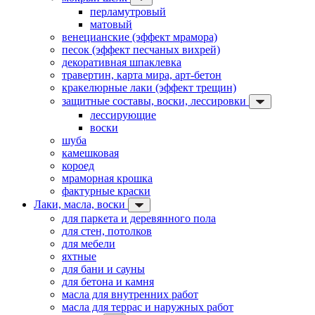
перламутровый
матовый
венецианские (эффект мрамора)
песок (эффект песчаных вихрей)
декоративная шпаклевка
травертин, карта мира, арт-бетон
кракелюрные лаки (эффект трещин)
защитные составы, воски, лессировки
лессирующие
воски
шуба
камешковая
короед
мраморная крошка
фактурные краски
Лаки, масла, воски
для паркета и деревянного пола
для стен, потолков
для мебели
яхтные
для бани и сауны
для бетона и камня
масла для внутренних работ
масла для террас и наружных работ