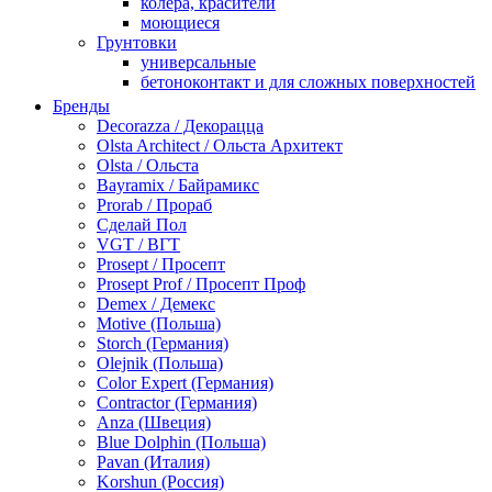
колера, красители
моющиеся
Грунтовки
универсальные
бетоноконтакт и для сложных поверхностей
для древесины
Бренды
по металлу
Decorazza / Декорацца
антикорозийные
Olsta Architect / Ольста Архитект
под декоративные штукатурки
Olsta / Ольста
для гипсокартона
Bayramix / Байрамикс
под штукатурку
Prorab / Прораб
Герметик
Сделай Пол
акриловые
VGT / ВГТ
силиконовые универсальные, нейтральные
Prosept / Просепт
силиконовые санитарные (антигрибковые)
Prosept Prof / Просепт Проф
шовные для срубов
Demex / Демекс
для кровли
Motive (Польша)
для каминов
Storch (Германия)
полиуретановые
Olejnik (Польша)
Декоративные штукатурки и краски
Color Expert (Германия)
краски для декора, патина
Contractor (Германия)
мокрый шелк
Anza (Швеция)
венецианские (эффект мрамора)
Blue Dolphin (Польша)
песок (эффект песчаных вихрей)
Pavan (Италия)
декоративная шпаклевка
Korshun (Россия)