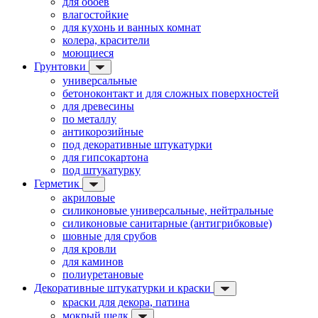
для обоев
влагостойкие
для кухонь и ванных комнат
колера, красители
моющиеся
Грунтовки
универсальные
бетоноконтакт и для сложных поверхностей
для древесины
по металлу
антикорозийные
под декоративные штукатурки
для гипсокартона
под штукатурку
Герметик
акриловые
силиконовые универсальные, нейтральные
силиконовые санитарные (антигрибковые)
шовные для срубов
для кровли
для каминов
полиуретановые
Декоративные штукатурки и краски
краски для декора, патина
мокрый шелк