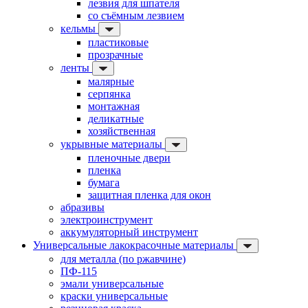
лезвия для шпателя
со съёмным лезвием
кельмы
пластиковые
прозрачные
ленты
малярные
серпянка
монтажная
деликатные
хозяйственная
укрывные материалы
пленочные двери
пленка
бумага
защитная пленка для окон
абразивы
электроинструмент
аккумуляторный инструмент
Универсальные лакокрасочные материалы
для металла (по ржавчине)
ПФ-115
эмали универсальные
краски универсальные