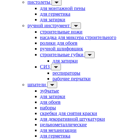
пистолеты
для монтажной пены
для герметика
для затирки
ручной инструмент
строительные ножи
насадка для миксера строительного
ролики для обоев
ручной шлифовщик
строительные губки
для затирки
СИЗ
респираторы
рабочие перчатки
шпатели
зубчатые
для затирки
для обоев
наборы
скребки для снятия краски
для декоративной штукатурки
цельнометаллические
для механизации
для герметика