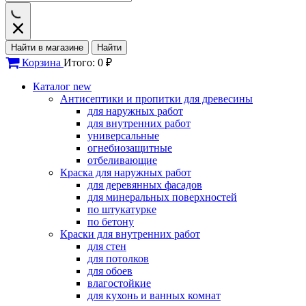
Найти в магазине
Найти
Корзина
Итого: 0 ₽
Каталог
new
Антисептики и пропитки для древесины
для наружных работ
для внутренних работ
универсальные
огнебиозащитные
отбеливающие
Краска для наружных работ
для деревянных фасадов
для минеральных поверхностей
по штукатурке
по бетону
Краски для внутренних работ
для стен
для потолков
для обоев
влагостойкие
для кухонь и ванных комнат