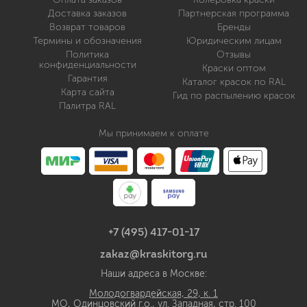
Доставка заказов
Партнерская программа
Возврат товаров
Бренды
Термины и обозначения
Юридическим лицам
Политика
Отзывы
конфиденциальности
Краски оптом
Гарантия
Каталог красок по RAL
Карта сайта
Гид по распылению красок
Палитра RAL
Мы принимаем к оплате
+7 (495) 417-01-17
zakaz@kraskitorg.ru
Наши адреса в Москве:
Молодогвардейская, 29, к. 1
МО, Одинцовский г.о., ул. Западная, стр. 100