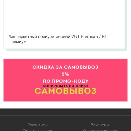
Лак паркетный полиуретановый VGT Premium / ВГТ
Премиум
СКИДКА ЗА САМОВЫВОЗ
5%
ПО ПРОМО-КОДУ
КОПИРОВАТЬ ПО КЛИКУ
САМОВЫВОЗ
Реквизиты
Вакансии
Оплата заказов
Колеровка краски