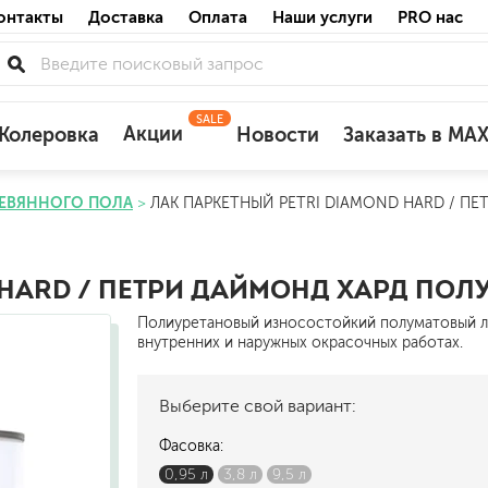
онтакты
Доставка
Оплата
Наши услуги
PRO нас
SALE
Акции
Колеровка
Новости
Заказать в MA
РЕВЯННОГО ПОЛА
ЛАК ПАРКЕТНЫЙ PETRI DIAMOND HARD / 
для деревянных фасадов
для минеральных поверхностей
по штукатурке
 HARD / ПЕТРИ ДАЙМОНД ХАРД ПО
по бетону
Полиуретановый износостойкий полуматовый ла
внутренних и наружных окрасочных работах.
Выберите свой вариант:
акриловые
Фасовка:
ожных поверхностей
силиконовые универсальные, нейтраль
0,95 л
3,8 л
9,5 л
силиконовые санитарные (антигрибковы