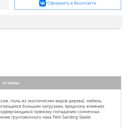
Оформить в Вконтакте
малярный флизелин
стеклообои под покраску
стеклохолст, паутинка
ОТЗЫВЫ
флизелиновые обои под покраску
сив, полы из экзотических видов дерева), мебель,
вергающихся большим нагрузкам, вредному влиянию
е подвергающихся прямому попаданию солнечных
е грунтовочного лака Petri Sanding Sealer.