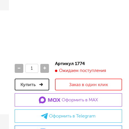
песок (эффект песчаных вихрей)
декоративная шпаклевка
травертин, карта мира, арт-бетон
кракелюрные лаки (эффект трещин)
защитные составы, воски, лессировки
шуба
камешковая
короед
мраморная крошка
Артикул 1774
-
+
фактурные краски
Ожидаем поступления
Купить
Заказ в один клик
для металла (по ржавчине)
ПФ-115
Оформить в MAX
эмали универсальные
краски универсальные
резиновая краска
Оформить в Telegram
аэрозольные (в баллончиках)