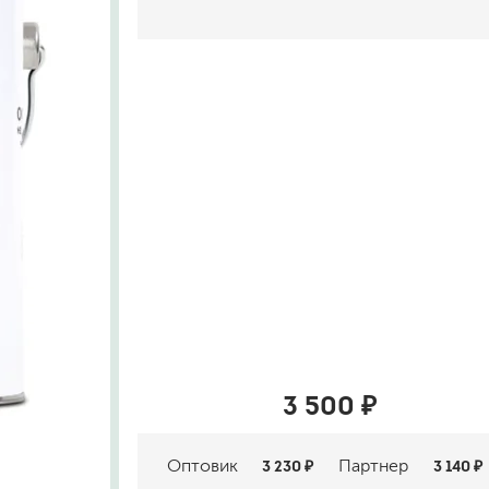
шовные для срубов
для кровли
турки
для каминов
полиуретановые
го пола
валики
малярные ванночки
для декоративной штукатурки
кисти
3 500 ₽
щетка металлическая
краскораспылители
бот
пистолеты
Оптовик
3 230 ₽
Партнер
3 140 ₽
жных работ
ручной инструмент