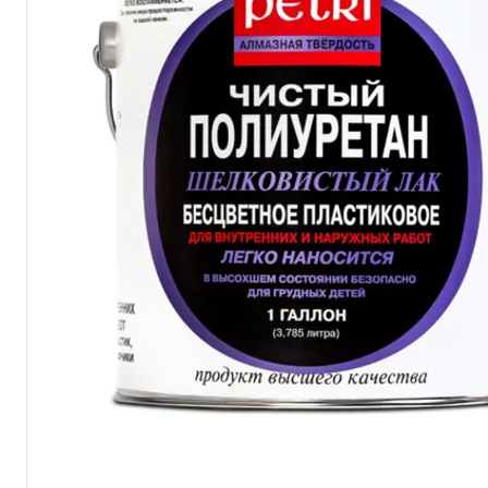
по металлу
антикорозийные
под декоративные штука
для гипсокартона
под штукатурку
для паркета и деревянно
для стен, потолков
для мебели
яхтные
для бани и сауны
для бетона и камня
масла для внутренних ра
масла для террас и нару