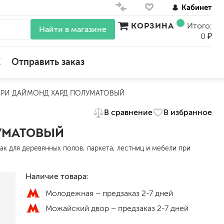
Кабинет
КОРЗИНА
Итого:
Найти в магазине
0 ₽
X
Отправить заказ
ПЕТРИ ДАЙМОНД ХАРД ПОЛУМАТОВЫЙ
для стен
В сравнение
В избранное
для потолков
для обоев
ЛУМАТОВЫЙ
влагостойкие
к для деревянных полов, паркета, лестниц и мебели при
для кухонь и ванных комнат
колера, красители
моющиеся
Наличие товара:
Молодежная –
предзаказ 2-7 дней
краски для декора, патина
Можайский двор –
предзаказ 2-7 дней
ные
мокрый шелк
е)
венецианские (эффект мрамора)