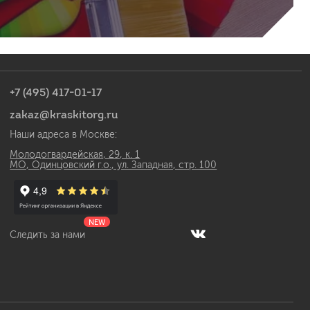
а
+7 (495) 417-01-17
zakaz@kraskitorg.ru
Наши адреса в Москве:
Молодогвардейская, 29, к. 1
МО, Одинцовский г.о., ул. Западная, стр. 100
NEW
Следить за нами