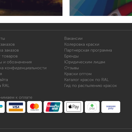
для мытья посуды
для стирки и ухода за тканями
для ковров и текстильных изделий
специализированные чистящие средств
универсальные чистящие средства
дезинфицирующие средства
иты
Вакансии
заказов
Колеровка краски
а заказов
Партнерская программа
т товаров
Бренды
ы и обозначения
Юридическим лицам
ка конфиденциальности
Отзывы
я
Краски оптом
гент
айта
Каталог красок по RAL
а RAL
Гид по распылению красок
нимаем к оплате