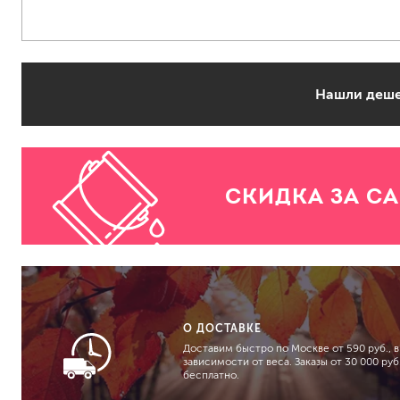
растворители, уайт-спир
средства от плесени
преобразователи ржавчи
Нашли деше
удалители краски
средства от высолов и 
средства для снятия обо
смывка для эпоксидной 
очиститель силикона
СКИДКА ЗА С
удалитель наклеек
гидроизоляция
затирка для плитки
Клей для плитки
наливные полы, ровните
О ДОСТАВКЕ
смеси для монтажа тепл
Доставим быстро по Москве от 590 руб., в
добавки в растворы
зависимости от веса. Заказы от 30 000 руб.
бесплатно.
штукатурки