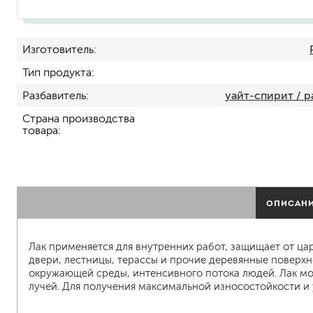
Изготовитель
Тип продукта
Разбавитель
уайт-спирит / 
Страна производства
товара
для пола
для радиаторов, батарей
для мебели
маркерные
ОПИСАН
грифельные
магнитные
пожаробезопасные крас
Лак применяется для внутренних работ, защищает от цар
двери, лестницы, терассы и прочие деревянные поверх
для дверей
окружающей среды, интенсивного потока людей. Лак мо
для окон
лучей. Для получения максимальной износостойкости и 
для ванны и бассейна