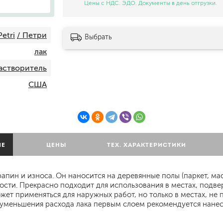
Цены с НДС. ЭДО. Документы в день отгрузки.
шпатели
кельмы
ленты
Petri
/ Петри
Выбрать
укрывные материалы
лак
абразивы
растворитель
электроинструмент
аккумуляторный инструмент
США
готовые
для дерева
сухие
ИЕ
ЦЕНЫ
ТЕХ. ХАРАКТЕРИСТИКИ
ки
апин и износа. Он наносится на деревянные полы (паркет, мас
ности. Прекрасно подходит для использования в местах, под
жет применяться для наружных работ, но только в местах, н
уменьшения расхода лака первым слоем рекомендуется нанесени