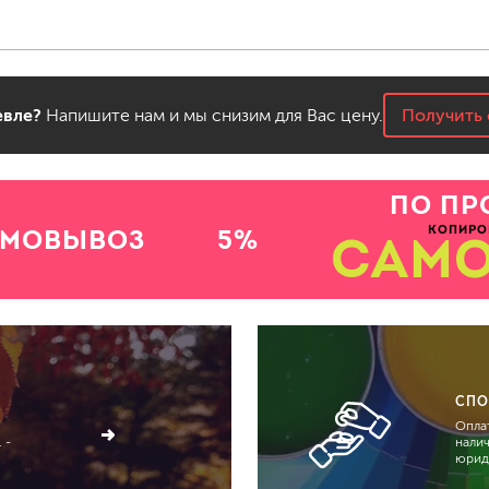
бытовая
ит, ацетон
профессиональная
очистители
ны
огнестойкая
вле?
Напишите нам и мы снизим для Вас цену.
Получить 
цемента
ев
ПО ПР
затирки
КОПИРО
АМОВЫВОЗ
5%
САМ
для комплексной уборки помещений
для мытья и ухода за полами
для кухни
ли
для ванной комнаты
СПО
оизоляции
для сантехники
Оплат
для стекол и зеркал
 -
нали
юрид
для ароматизации и нейтрализации запа