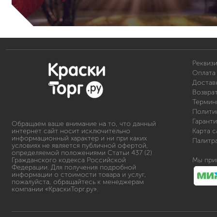
гидропломбы
Реквиз
Оплата 
краски для штукатурки
Доставк
Возвра
эмали для металла
Термин
грунтовки
Полити
пропитки для древесины
Гаранти
Обращаем ваше внимание на то, что данный
противогололедный реа
интернет сайт носит исключительно
Карта с
пены и клеи
информационный характер и ни при каких
Палитр
условиях не является публичной офертой,
определяемой положениями Статьи 437 (2)
Гражданского кодекса Российской
Мы при
Федерации. Для получения подробной
информации о стоимости товара и услуг,
пожалуйста, обращайтесь к менеджерам
компании «КраскиТорг.ру».