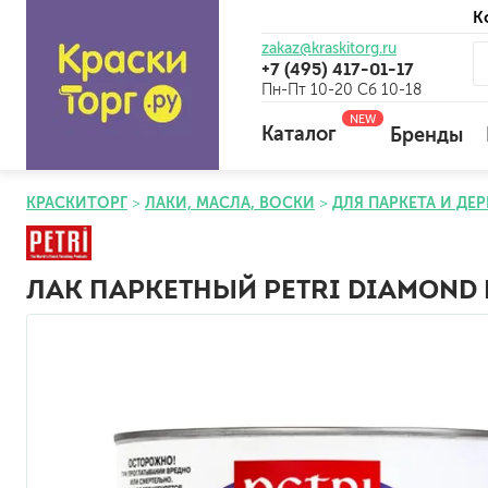
К
zakaz@kraskitorg.ru
+7 (495) 417-01-17
Пн-Пт 10-20 Сб 10-18
NEW
Каталог
Бренды
КРАСКИТОРГ
ЛАКИ, МАСЛА, ВОСКИ
ДЛЯ ПАРКЕТА И ДЕ
для наружных работ
для внутренних работ
ЛАК ПАРКЕТНЫЙ PETRI DIAMOND
универсальные
огнебиозащитные
отбеливающие
универсальные
бетоноконтакт и для сл
для древесины