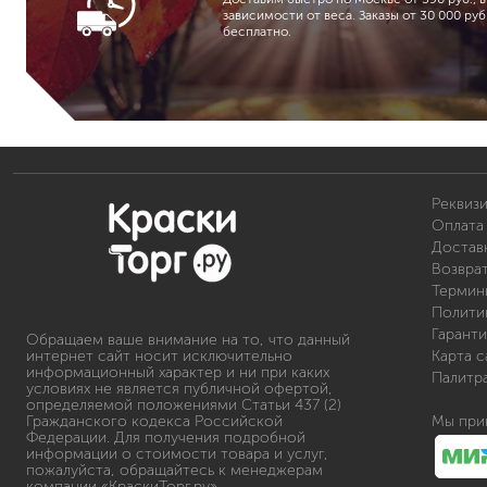
зависимости от веса. Заказы от 30 000 руб.
бесплатно.
Реквиз
Оплата 
Доставк
Возвра
Термин
Полити
Гаранти
Обращаем ваше внимание на то, что данный
интернет сайт носит исключительно
Карта с
информационный характер и ни при каких
Палитр
условиях не является публичной офертой,
определяемой положениями Статьи 437 (2)
Гражданского кодекса Российской
Мы при
Федерации. Для получения подробной
информации о стоимости товара и услуг,
пожалуйста, обращайтесь к менеджерам
компании «КраскиТорг.ру».