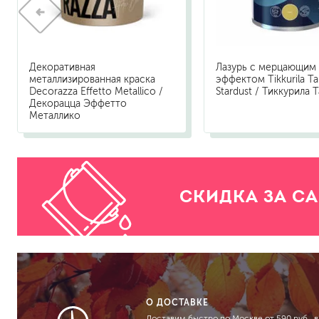
Декоративная
Лазурь с мерцающим
металлизированная краска
эффектом Tikkurila Ta
Decorazza Effetto Metallico /
Stardust / Тиккурила 
Декорацца Эффетто
Металлико
СКИДКА ЗА С
О ДОСТАВКЕ
Доставим быстро по Москве от 590 руб., в