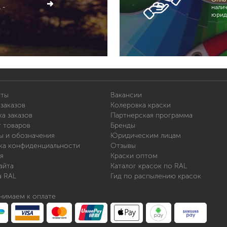
 -
нали
юрид
иты
Вакансии
заказов
Колеровка краски
а заказов
Партнерская программа
т товаров
Бренды
ы и обозначения
Юридическим лицам
ка конфиденциальности
Отзывы
я
Краски оптом
айта
Каталог красок по RAL
а RAL
Гид по распылению красок
нимаем к оплате