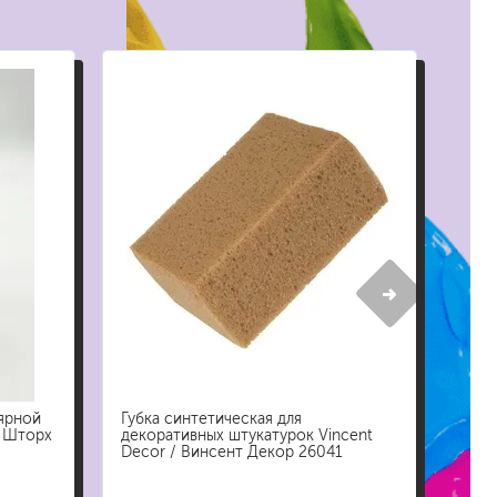
жидкие гвозди
для обоев
для паркета и напольных покрытий
пва и для древесины
термостойкие
пено-клеи
контактные
эпоксидные
клеи-геметики
автоэмали
аэрозольные смазки
полироли для пластика
очистители салона
лярной
Губка синтетическая для
очистители двигателя
/ Шторх
декоративных штукатурок Vincent
очистители тормозов
Decor / Винсент Декор 26041
хов