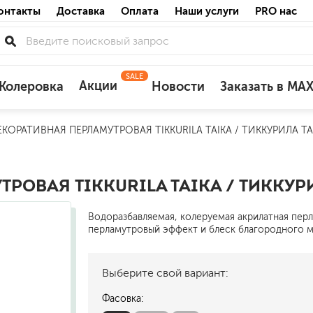
онтакты
Доставка
Оплата
Наши услуги
PRO нас
SALE
Акции
Колеровка
Новости
Заказать в MA
ЕКОРАТИВНАЯ ПЕРЛАМУТРОВАЯ TIKKURILA TAIKA / ТИККУРИЛА Т
для деревянных фасадов
для минеральных поверхностей
по штукатурке
РОВАЯ TIKKURILA TAIKA / ТИККУР
по бетону
Водоразбавляемая, колеруемая акрилатная перл
перламутровый эффект и блеск благородного м
Выберите свой вариант:
акриловые
ожных поверхностей
силиконовые универсальные, нейтраль
Фасовка:
силиконовые санитарные (антигрибковы