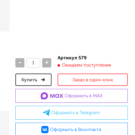
песок (эффект песчаных вихрей)
декоративная шпаклевка
травертин, карта мира, арт-бетон
кракелюрные лаки (эффект трещин)
защитные составы, воски, лессировки
шуба
камешковая
короед
Артикул 579
-
+
мраморная крошка
Ожидаем поступления
фактурные краски
Купить
Заказ в один клик
для металла (по ржавчине)
Оформить в MAX
ПФ-115
эмали универсальные
Оформить в Telegram
краски универсальные
резиновая краска
аэрозольные (в баллончиках)
Оформить в Вконтакте