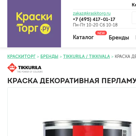
К
zakaz@kraskitorg.ru
+7 (495) 417-01-17
Пн-Пт 10-20 Сб 10-18
NEW
Каталог
Бренды
КРАСКИТОРГ
БРЕНДЫ
TIKKURILA / TIKKIVALA
КРАСКА Д
для наружных работ
для внутренних работ
КРАСКА ДЕКОРАТИВНАЯ ПЕРЛАМУТ
универсальные
огнебиозащитные
отбеливающие
универсальные
бетоноконтакт и для сл
для древесины