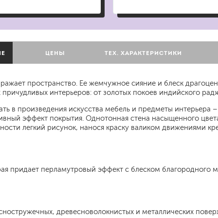
для мытья посуды
для стирки и ухода за тканями
для ковров и текстильных изделий
специализированные чистящие средств
универсальные чистящие средства
ИЕ
ЦЕНЫ
ТЕХ. ХАРАКТЕРИСТИКИ
дезинфицирующие средства
ажает пространство. Ее жемчужное сияние и блеск драгоценн
х причудливых интерьеров: от золотых покоев индийского ра
ть в произведения искусства мебель и предметы интерьера – 
ивный эффект покрытия. Однотонная стена насыщенного цвета
ости легкий рисунок, нанося краску валиком движениями кре
гент
рая придает перламутровый эффект с блеском благородного м
сностружечных, древесноволокнистых и металлических поверх