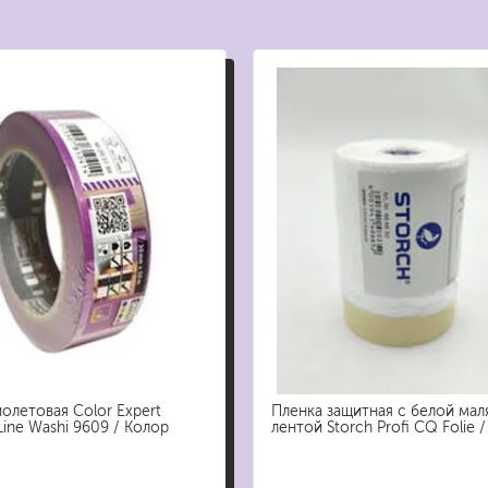
бытовая
ит, ацетон
профессиональная
очистители
ны
огнестойкая
цемента
ев
затирки
для комплексной уборки помещений
для мытья и ухода за полами
для кухни
ли
для ванной комнаты
олетовая Color Expert
Пленка защитная с белой ма
оизоляции
для сантехники
eLine Washi 9609 / Колор
лентой Storch Profi CQ Folie 
для стекол и зеркал
для ароматизации и нейтрализации запа