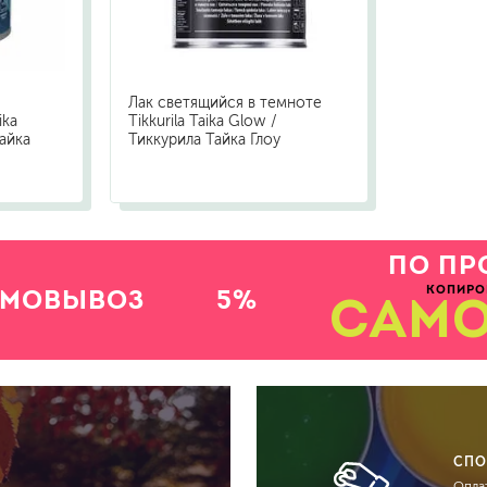
Лак светящийся в темноте
ika
Tikkurila Taika Glow /
Тайка
Тиккурила Тайка Глоу
ПО ПР
КОПИРО
АМОВЫВОЗ
5%
САМ
СПО
Оплат