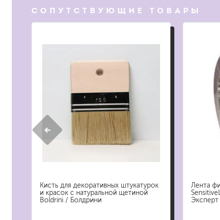
СОПУТСТВУЮЩИЕ ТОВАРЫ
растворители, уайт-спир
средства от плесени
преобразователи ржавчи
удалители краски
средства от высолов и 
средства для снятия обо
смывка для эпоксидной 
очиститель силикона
удалитель наклеек
гидроизоляция
затирка для плитки
Клей для плитки
наливные полы, ровните
Кисть для декоративных штукатурок
Лента фи
смеси для монтажа тепл
и красок с натуральной щетиной
Sensitiv
добавки в растворы
Boldrini / Болдрини
Эксперт
штукатурки