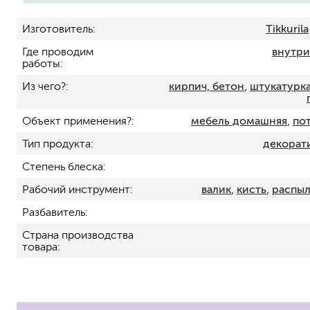
Изготовитель
Tikkurila
Где проводим
внутр
работы
Из чего?
кирпич, бетон
,
штукатурка
Объект применения?
мебель домашняя
,
по
Тип продукта
декорат
для пола
для радиаторов, батарей
Степень блеска
для мебели
Рабочий инструмент
валик
,
кисть
,
распыл
маркерные
Разбавитель
грифельные
магнитные
Страна производства
пожаробезопасные крас
товара
для дверей
для окон
для ванны и бассейна