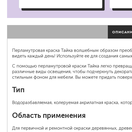
гидропломбы
ОПИСАН
Перламутровая краска Тайка волшебным образом преобр
краски для штукатурки
видеть каждый день! Используйте ее для создания самы
эмали для металла
грунтовки
С помощью перламутровой краски Тайка легко превраща
пропитки для древесины
различные виды освещения, чтобы подчеркнуть декорат
стильным фоном для мебели. Вы можете придать поверхн
противогололедный реа
пены и клеи
Тип
Водоразбавляемая, колеруемая акрилатная краска, кото
Область применения
Для первичной и ремонтной окраски деревянных, древе