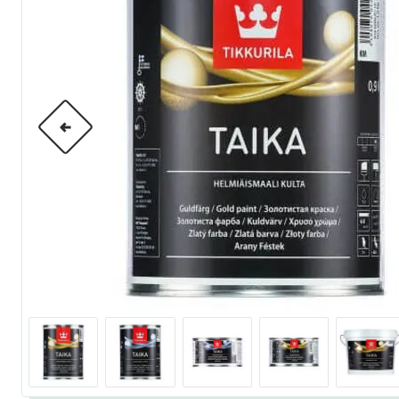
по металлу
антикорозийные
под декоративные штука
для гипсокартона
под штукатурку
для паркета и деревянно
для стен, потолков
для мебели
яхтные
для бани и сауны
для бетона и камня
масла для внутренних ра
масла для террас и нару