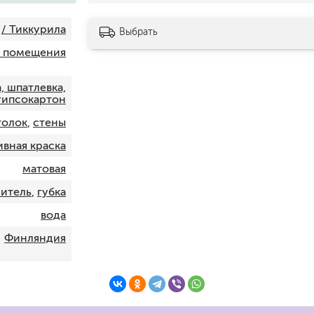
шпатели
/ Тиккурила
кельмы
Выбрать
ленты
и помещения
укрывные материалы
абразивы
, шпатлевка,
электроинструмент
гипсокартон
аккумуляторный инструмент
толок
,
стены
ивная краска
готовые
для дерева
матовая
сухие
итель
,
губка
вода
Финляндия
ки