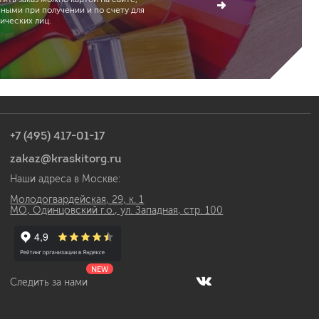
чными при получении и по счету для
ических лиц.
+7 (495) 417-01-17
zakaz@kraskitorg.ru
Наши адреса в Москве:
Молодогвардейская, 29, к. 1
МО, Одинцовский г.о., ул. Западная, стр. 100
NEW
Следить за нами