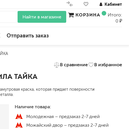
Кабинет
КОРЗИНА
Итого:
Найти в магазине
0 ₽
X
Отправить заказ
АЙКА
для стен
В сравнение
В избранное
для потолков
для обоев
ИЛА ТАЙКА
влагостойкие
для кухонь и ванных комнат
амутровая краска, которая придает поверхности
колера, красители
еталла.
моющиеся
Наличие товара:
краски для декора, патина
Молодежная –
предзаказ 2-7 дней
ные
мокрый шелк
Можайский двор –
предзаказ 2-7 дней
е)
венецианские (эффект мрамора)